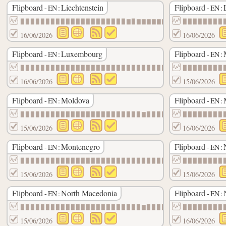
Flipboard
Liechtenstein
Flipboard
- EN :
- EN :
▉▉▉▉▉▉▉▉▉▉▉▉▉▉▉▉▉▉▉▉▉▇▉▇▇▇▇▇▇▇
▉▉▉▉▉▉▉▉
16/06/2026
16/06/2026
Flipboard
Luxembourg
Flipboard
- EN :
- EN :
▉▉▉▉▉▉▉▉▉▉▉▉▉▉▉▉▉▉▉▉▉▉▉▉▉▉▉▉▉▉
▉▉▉▉▉▉▉▉
16/06/2026
15/06/2026
Flipboard
Moldova
Flipboard
- EN :
- EN :
▉▉▉▉▉▉▉▉▉▉▉▉▉▉▉▉▉▉▉▉▉▉▉▉▇▉▉▉▉▉
▉▉▉▉▉▉▉▉
15/06/2026
16/06/2026
Flipboard
Montenegro
Flipboard
- EN :
- EN :
▉▉▉▉▉▉▉▉▉▉▉▉▉▉▉▉▉▉▉▉▉▉▉▉▉▉▉▉▉▉
▉▉▉▉▉▉▉▉
15/06/2026
15/06/2026
Flipboard
North Macedonia
Flipboard
- EN :
- EN :
▉▉▉▉▉▉▉▉▉▉▉▉▉▉▉▉▉▉▉▉▉▉▉▉▇▉▉▉▉▉
▉▉▉▉▉▉▉▉
15/06/2026
16/06/2026