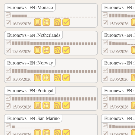
Euronews
Monaco
Euronews
- EN :
- EN :
▆▆▆▆▆▁▁▁▁▁▁▁▁▁▁▁▁▁▁▁▁▁▁▁▁▁▁▁▁▁▁▁▁▁▁▁▁▁▁▁
▉▉▉▉▇▇▆▆
16/06/2026
15/06/2026
Euronews
Netherlands
Euronews
- EN :
- EN :
▉▉▉▉▉▉▇▇▇▇▇▇▇▇▆▆▆▆▆▆▆▆▆▆▆▆▆▆▆▆▆▆▆▆▆▆▆▆▆▆
▉▇▆▆▆▆▃▃
15/06/2026
15/06/2026
Euronews
Norway
Euronews
- EN :
- EN :
▉▉▉▉▉▇▇▇▇▇▇▆▆▆▆▆▆▆▆▆▆▆▆▆▆▆▆▆▆▆▆▆▆▆▆▆▃▃▃▃
▉▉▉▉▉▉▉▉
16/06/2026
15/06/2026
Euronews
Portugal
Euronews
- EN :
- EN :
▉▉▉▉▉▉▉▉▉▉▉▉▇▇▇▇▇▇▇▇▇▇▇▇▇▇▇▇▇▇▇▇▇▇▇▆▆▆▆▆
▉▉▉▉▉▇▇▇
15/06/2026
15/06/2026
Euronews
San Marino
Euronews
- EN :
- EN :
▆▁▁▁▁▁▁▁▁▁▁▁▁▁▁▁
▉▇▆▆▆▆▆▆
16/06/2026
15/06/2026