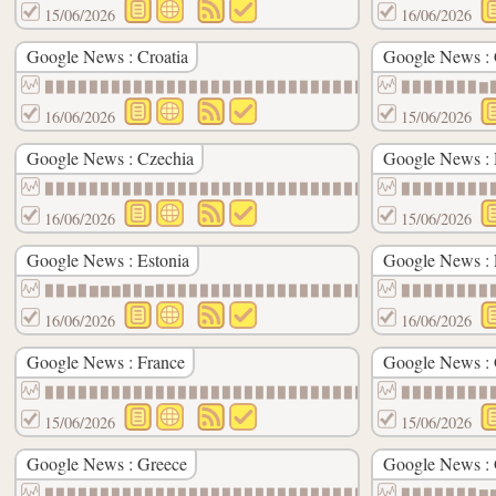
15/06/2026
16/06/2026
Google News : Croatia
Google News :
▉▉▉▉▉▉▉▉▉▉▉▉▉▉▉▉▉▉▉▉▉▉▉▉▉▉▉▉▉▉▉▉▉▉▉▉▉▉▉▉
▉▉▉▉▉▉▉▇
16/06/2026
15/06/2026
Google News : Czechia
Google News :
▉▉▉▉▉▉▉▉▉▉▉▉▉▉▉▉▉▉▉▉▉▉▉▉▉▉▉▉▉▉▉▉▉▉▉▉▉▉▉▉
▉▉▉▉▉▉▉▉
16/06/2026
15/06/2026
Google News : Estonia
Google News : 
▉▉▇▉▇▇▇▉▉▇▉▉▉▉▉▉▉▉▉▉▉▉▉▉▉▉▉▉▉▉▉▇▇▉▉▉▉▉▉▉
▉▉▉▉▉▉▉▉
16/06/2026
16/06/2026
Google News : France
Google News :
▉▉▉▉▉▉▉▉▉▉▉▉▉▉▉▉▉▉▉▉▉▉▉▉▉▉▉▉▉▉▉▉▉▉▉▉▉▉▉▉
▉▉▉▉▉▉▉▉
15/06/2026
15/06/2026
Google News : Greece
Google News : 
▉▉▉▉▉▉▉▉▉▉▉▉▉▉▉▉▉▉▉▉▉▉▉▉▉▉▉▉▉▉▉▉▉▉▉▉▉▉▉▉
▉▉▉▉▉▉▉▇