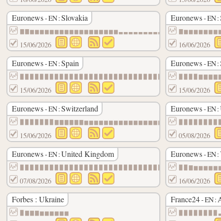
Euronews
Slovakia
Euronews
- EN :
- EN :
▇▇▆▆▆▆▆▆▆▆▆▆▆▆▆▆▆▆▆▆▃▃▃▃▃▃▃▃▃▃▃▃▃▃▃▃▃▃▃▃
▇▆▆▆▆▆▆▆
15/06/2026
16/06/2026
Euronews
Spain
Euronews
- EN :
- EN :
▉▉▉▉▉▉▉▉▉▉▉▉▉▉▉▉▉▉▉▉▉▉▉▉▉▉▉▉▉▉▉▉▉▉▉▉▉▉▉▉
▉▉▉▉▇▇▇▇
15/06/2026
15/06/2026
Euronews
Switzerland
Euronews
- EN :
- EN :
▉▉▉▉▉▉▉▇▇▇▇▇▇▆▆▆▆▆▆▆▆▆▆▆▆▆▆▆▆▆▆▆▆▆▆▆▆▆▆▆
▉▉▉▉▉▉▉▉
15/06/2026
05/08/2026
Euronews
United Kingdom
Euronews
- EN :
- EN :
▉▉▉▉▉▉▉▉▉▉▉▉▉▉▉▉▉▉▉▉▉▉▉▉▉▉▉▉▉▇▇▇▇▇▇▇▇▇▇▇
▉▉▇▆▆▆▆▆
07/08/2026
16/06/2026
Forbes : Ukraine
France24
- EN :
▉▇▇▇▆▆▆▆▆▆
▉▉▉▉▉▉▉▉