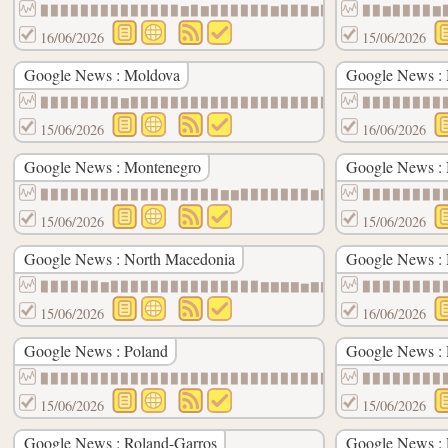
▉▉▉▉▉▉▉▉▉▉▉▉▉▉▇▉▇▉▉▉▉▉▉▇▉▉▉▇▉▉▉▉▉▉▉▉▉▉▉▉
▉▉▇▉▉▉▉▇
16/06/2026
15/06/2026
Google News : Moldova
Google News :
▉▉▉▉▉▉▉▉▇▉▉▉▉▉▉▉▉▉▉▉▉▉▉▉▉▉▉▉▉▉▇▉▉▉▉▉▉▉▉▉
▉▉▉▉▉▉▉▉
15/06/2026
16/06/2026
Google News : Montenegro
Google News : 
▉▉▉▉▉▉▉▉▉▉▉▉▉▉▉▉▉▉▇▇▉▉▉▉▉▉▉▇▉▉▉▇▉▇▉▉▉▉▉▉
▉▉▉▉▉▉▉▉
15/06/2026
15/06/2026
Google News : North Macedonia
Google News :
▉▉▉▉▉▉▇▉▉▉▉▉▉▉▉▉▉▉▉▉▉▉▇▇▇▇▆▇▇▉▆▉▇▇▇▇▆▆▉▇
▉▉▉▉▉▉▉▉
15/06/2026
16/06/2026
Google News : Poland
Google News : 
▉▉▉▉▉▉▉▉▉▉▉▉▉▉▉▉▉▉▉▉▉▉▉▉▉▉▉▉▉▉▉▉▉▉▉▉▉▉▉▉
▉▉▉▉▉▉▉▉
15/06/2026
15/06/2026
Google News : Roland-Garros
Google News :