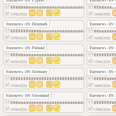
- EN :
- EN :
▉▉▇▇▇▇▇▆▆▆▆▆▆▆▆▆▆▆▆▆▆▆▆▆▆▆▆▆▆▆▆▆▆▆▆▆▆▆▆▆
▉▉▇▇▆▆▆▃
15/06/2026
16/06/2026
Euronews
Denmark
Euronews
- EN :
- EN :
▉▉▉▉▉▉▉▇▇▇▇▇▆▆▆▆▆▆▆▆▆▆▆▆▆▆▆▆▆▆▆▆▆▆▆▆▆▆▆▆
▇▇▆▆▆▆▆▆
15/06/2026
16/06/2026
Euronews
Finland
Euronews
- EN :
- EN :
▉▉▉▇▇▆▆▆▆▆▆▆▆▆▆▆▆▆▆▆▆▆▆▆▆▆▆▆▆▆▆▆▆▆▆▆▆▆▆▆
▉▉▉▉▉▉▉▉
16/06/2026
15/06/2026
Euronews
Germany
Euronews
- EN :
- EN :
▉▉▉▉▉▉▉▉▉▉▉▉▉▉▉▉▉▉▉▉▉▉▉▉▉▉▉▉▉▉▇▇▇▇▇▇▇▇▇▇
▉▉▉▉▉▇▇▇
15/06/2026
16/06/2026
Euronews
Greenland
Euronews
- EN :
- EN :
▉▇▇▆▆▆▆▆▆▆▆▆▆▆▆▆▆▆▆▆▆▆▆▆▆▆▆▆▆▆▆▆▆▆▆▆▆▆▆▆
▉▉▉▉▉▉▉▇
15/06/2026
15/06/2026