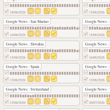
▉▉▉▉▉▉▉▉▇▇▉▉▉▉▉▉▉▉▉▉▉▉▉▉▉▉▉▉▉▉▉▉▉▉▉▉▉▉▉▉
▉▉▉▉▉▉▉▉
18/06/2026
15/06/2026
Google News : San Marino
Google News : 
▉▉▉▉▉▉▉▉▉▉▇▉▉▉▉▇▉▉▇▇▉▇▇▉▇▉▉▆▉▆▇▉▉▆▆▉▇▆▆▆
▉▉▇▉▇▆▇▇
16/06/2026
15/06/2026
Google News : Slovakia
Google News : 
▉▉▉▉▉▉▉▇▉▉▉▉▉▉▉▉▉▉▇▇▉▉▉▉▉▉▉▆▉▆▇▉▉▉▉▃▉▆▉▆
▉▉▉▉▉▆▉▉
15/06/2026
16/06/2026
Google News : Spain
Google News :
▉▉▉▉▉▉▉▉▉▉▉▉▉▉▉▉▉▉▉▉▉▉▉▉▉▉▉▉▉▉▉▉▉▉▉▉▉▉▉▉
▉▉▉▉▉▉▉▉
15/06/2026
15/06/2026
Google News : Switzerland
Google News : 
▉▉▉▉▉▇▉▇▆▇▉▉▉▉▉▉▉▉▉▉▉▉▉▉▉▉▉▉▉▉▉▉▉▉▉▉▉▉▉▉
▉▉▉▉▉▉▉▉
15/06/2026
20/07/2026