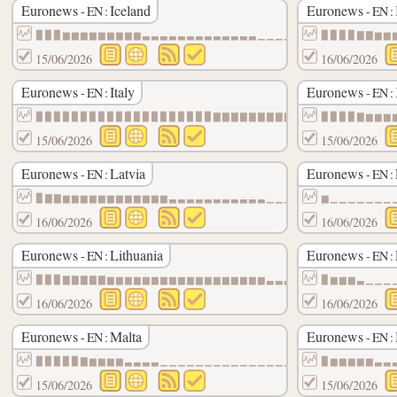
Euronews
Iceland
Euronews
- EN :
- EN :
▉▉▉▆▆▆▆▆▆▆▆▆▃▃▃▃▃▃▃▃▃▃▃▃▃▁▁▁▁▁▁▁▁▁▁▁▁▁▁▁
▉▉▉▉▇▇▆▆
15/06/2026
16/06/2026
Euronews
Italy
Euronews
- EN :
- EN :
▉▉▉▉▉▉▉▉▉▉▉▉▉▉▉▉▉▉▉▉▇▇▇▇▇▇▇▇▇▇▇▇▇▇▇▇▇▇▇▇
▉▉▉▉▇▆▆▆
15/06/2026
15/06/2026
Euronews
Latvia
Euronews
- EN :
- EN :
▉▇▇▆▆▆▆▆▆▆▆▆▆▆▆▃▃▃▃▃▃▃▃▃▃▃▁▁▁▁▁▁▁▁▁▁▁▁▁▁
▆▁▁▁▁▁▁▁
16/06/2026
16/06/2026
Euronews
Lithuania
Euronews
- EN :
- EN :
▉▉▉▇▇▇▇▇▆▆▆▆▆▆▆▆▆▆▆▆▆▆▆▆▆▆▃▃▃▃▃▃▃▃▃▃▃▃▃▃
▉▆▆▆▃▁▁▁
16/06/2026
16/06/2026
Euronews
Malta
Euronews
- EN :
- EN :
▉▉▉▉▉▇▆▆▆▆▃▃▃▃▁▁▁▁▁▁▁▁▁▁▁▁▁▁▁▁▁▁▁▁▁▁▁▁▁▁
▉▆▆▆▆▆▃▃
15/06/2026
15/06/2026