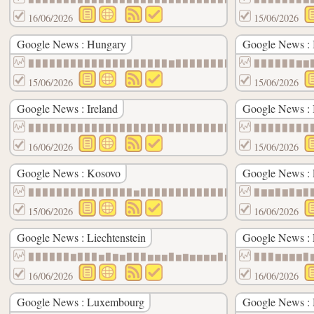
16/06/2026
15/06/2026
Google News : Hungary
Google News : 
▉▉▉▉▉▉▉▉▉▉▉▉▉▉▉▉▉▉▉▉▇▉▉▉▉▉▉▉▉▉▉▉▉▇▉▉▉▉▉▉
▉▉▉▉▉▉▇▇
15/06/2026
15/06/2026
Google News : Ireland
Google News : I
▉▉▉▉▉▉▉▉▉▉▉▉▉▉▉▉▉▉▉▉▉▉▉▉▉▉▉▉▉▉▉▉▉▉▉▉▉▉▉▉
▉▉▉▉▉▉▉▉
16/06/2026
15/06/2026
Google News : Kosovo
Google News : 
▉▉▉▉▉▉▉▉▉▉▉▉▉▉▉▆▉▉▉▉▉▉▉▉▉▉▉▉▉▉▃▃▉▉▉▉▆▆▉▆
▉▇▇▉▇▉▇▉
15/06/2026
16/06/2026
Google News : Liechtenstein
Google News : 
▉▉▉▉▉▉▇▉▉▉▆▉▇▆▉▉▉▆▆▆▉▆▇▆▆▆▆▉▆▆▆▆▆▆▆▆▆▆▆▆
▉▉▉▇▇▇▇▉
16/06/2026
16/06/2026
Google News : Luxembourg
Google News : 