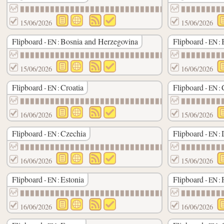
▉▉▉▉▉▉▉▉▉▉▉▉▉▉▉▉▉▉▉▉▉▉▉▉▉▉▉▉▉▉
▉▉▉▉▉▉▉▉
15/06/2026
15/06/2026
Flipboard
Bosnia and Herzegovina
Flipboard
- EN :
- EN :
▉▉▉▉▉▉▉▉▉▉▉▉▉▉▉▉▉▉▉▉▉▉▉▉▉▉▉▉▉▉
▉▉▉▉▉▉▉▉
15/06/2026
16/06/2026
Flipboard
Croatia
Flipboard
- EN :
- EN :
▉▉▉▉▉▉▉▉▉▉▉▉▉▉▉▉▉▉▉▉▉▉▉▉▉▉▉▉▉▉
▉▉▉▉▉▉▉▉
16/06/2026
15/06/2026
Flipboard
Czechia
Flipboard
- EN :
- EN :
▉▉▉▉▉▉▉▉▉▉▉▉▉▉▉▉▉▉▉▉▉▉▉▉▉▉▉▉▉▉
▉▉▉▉▉▉▉▉
16/06/2026
15/06/2026
Flipboard
Estonia
Flipboard
- EN :
- EN :
▉▉▉▉▉▉▉▉▉▉▉▉▉▉▉▉▉▉▉▉▉▉▉▉▉▉▉▉▉▉
▉▉▉▉▉▉▉▉
16/06/2026
16/06/2026