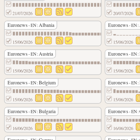
▉▉▉▉▉▉▉▉▉▉▉▉▉▉▉▉▉▉▉▉▉▉▉▉▉▉▉▉▉
▉▉▉▉▉▉▉▉
21/07/2026
20/07/2026
Euronews
Albania
Euronews
- EN :
- EN :
▉▉▉▉▉▉▉▉▉▉▉▉▉▉▉▉▉▉▇▆▆▆▆▆▆▆▆▆▆▃▃▃▃▃▃▃▃▃▃▃
▃▁▁▁▁▁▁▁
15/06/2026
15/06/2026
Euronews
Austria
Euronews
- EN :
- EN :
▉▉▇▇▇▆▆▆▆▆▆▆▆▆▆▆▆▆▆▆▆▆▆▆▆▆▆▆▃▃▃▃▃▃▃▃▃▃▃▃
▇▇▇▇▇▇▇▆
15/06/2026
15/06/2026
Euronews
Belgium
Euronews
- EN :
- EN :
▉▉▉▉▉▉▉▉▉▉▇▇▇▇▇▆▆▆▆▆▆▆▆▆▆▆▆▆▆▆▆▆▆▆▆▆▆▆▆▆
▉▆▆▆▆▆▆▆
15/06/2026
15/06/2026
Euronews
Bulgaria
Euronews
- EN :
- EN :
▉▇▇▇▇▇▇▆▆▆▆▆▆▆▆▆▆▆▆▆▆▆▆▆▆▆▆▆▆▆▆▆▆▆▆▆▃▃▃▃
▇▆▆▆▆▆▆▆
16/06/2026
16/06/2026
Euronews
Cyprus
Euronews