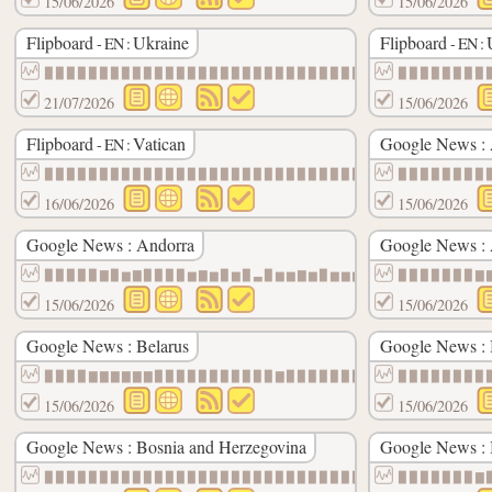
15/06/2026
15/06/2026
Flipboard
Ukraine
Flipboard
- EN :
- EN :
▉▉▉▉▉▉▉▉▉▉▉▉▉▉▉▉▉▉▉▉▉▉▉▉▉▉▉▉▉▉
▉▉▉▉▉▉▉▉
21/07/2026
15/06/2026
Flipboard
Vatican
Google News : 
- EN :
▉▉▉▉▉▉▉▉▉▉▉▉▉▉▉▉▉▉▉▉▉▉▉▉▉▉▉▉▉▉
▉▉▉▉▉▉▉▉
16/06/2026
15/06/2026
Google News : Andorra
Google News : 
▉▉▉▉▉▇▉▆▇▉▉▉▉▆▇▆▉▆▉▃▉▆▆▇▆▉▆▆▆▆▆▆▇▆▆▃▆▃▇▆
▉▉▉▉▉▉▉▇
15/06/2026
15/06/2026
Google News : Belarus
Google News :
▉▉▉▉▇▇▇▇▇▇▉▉▉▉▉▉▉▉▉▉▉▇▉▉▉▉▉▉▉▉▉▉▉▉▉▉▇▉▉▉
▉▉▉▉▉▉▉▉
15/06/2026
15/06/2026
Google News : Bosnia and Herzegovina
Google News : 
▉▉▉▉▉▉▉▉▉▉▉▉▉▉▉▉▉▉▉▉▉▉▉▉▉▉▉▉▉▉▉▉▉▉▉▉▉▉▉▉
▉▉▉▉▉▉▉▇