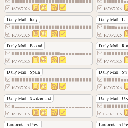
▇▇▇▇▇▇▇▇▇▇▆▆▆▆▆▆▆▆▆▆▆▆▆▆▆▆▆▆▆▆▆▆▆▆▆▆▆▆▆▆
▉▉▇▆▆▆▆▃
16/06/2026
16/06/2026
Daily Mail : Italy
Daily Mail : Lat
▉▉▉▉▉▉▉▉▉▉▉▉▉▉▉▉▉▉▉▉▉▉▉▉▉▉▉▉▉▉▉▉▉▉▉▉▉▉▉▉
▉▉▇▇▆▆▆▆
16/06/2026
16/06/2026
Daily Mail : Poland
Daily Mail : Ro
▉▉▉▉▉▉▉▇▇▇▇▇▇▇▇▇▇▆▆▆▆▆▆▆▆▆▆▆▆▆▆▆▆▆▆▆▆▆▆▆
▉▉▉▉▉▉▉▉
16/06/2026
16/06/2026
Daily Mail : Spain
Daily Mail : S
▉▉▉▉▉▉▉▉▉▉▉▉▉▉▉▉▉▉▉▉▉▉▉▉▉▉▉▉▉▉▉▉▉▉▉▉▉▉▉▉
▉▉▉▉▉▉▇▇
16/06/2026
16/06/2026
Daily Mail : Switzerland
Daily Mail : U
▆▃▁▁▁▁▁▁▁▁▁▁▁▁▁▁▁▁▁▁▁▁▁▁▁▁▁▁▁▁▁▁▁▁▁▁▁▁▁▁
▉▉▉▉▉▉▉▉
16/06/2026
07/07/2026
Euromaidan Press
Euromaidan Pre