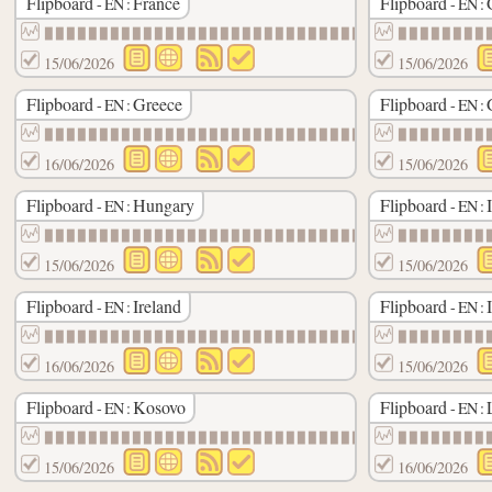
Flipboard
France
Flipboard
- EN :
- EN :
▉▉▉▉▉▉▉▉▉▉▉▉▉▉▉▉▉▉▉▉▉▉▉▉▉▉▉▉▉▉
▉▉▉▉▉▉▉▉
15/06/2026
15/06/2026
Flipboard
Greece
Flipboard
- EN :
- EN :
▉▉▉▉▉▉▉▉▉▉▉▉▉▉▉▉▉▉▉▉▉▉▉▉▉▉▉▉▉▉
▉▉▉▉▉▉▉▉
16/06/2026
15/06/2026
Flipboard
Hungary
Flipboard
- EN :
- EN :
▉▉▉▉▉▉▉▉▉▉▉▉▉▉▉▉▉▉▉▉▉▉▉▉▉▉▉▉▉▉
▉▉▉▉▉▉▉▉
15/06/2026
15/06/2026
Flipboard
Ireland
Flipboard
- EN :
- EN :
▉▉▉▉▉▉▉▉▉▉▉▉▉▉▉▉▉▉▉▉▉▉▉▉▉▉▉▉▉▉
▉▉▉▉▉▉▉▉
16/06/2026
15/06/2026
Flipboard
Kosovo
Flipboard
- EN :
- EN :
▉▉▉▉▉▉▉▉▉▉▉▉▉▉▉▉▉▉▉▉▉▉▉▉▉▉▉▉▉▉
▉▉▉▉▉▉▉▉
15/06/2026
16/06/2026