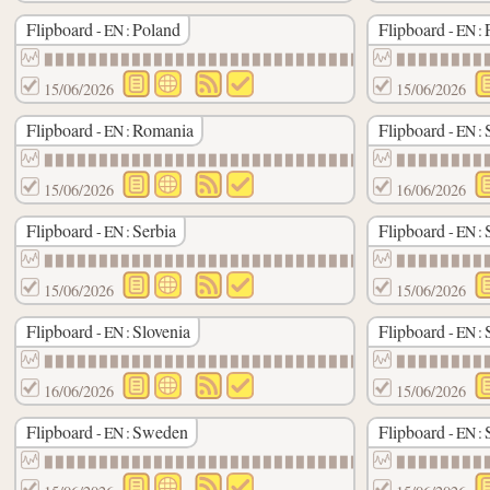
Flipboard
Poland
Flipboard
- EN :
- EN :
▉▉▉▉▉▉▉▉▉▉▉▉▉▉▉▉▉▉▉▉▉▉▉▉▉▉▉▉▉▉
▉▉▉▉▉▉▉▉
15/06/2026
15/06/2026
Flipboard
Romania
Flipboard
- EN :
- EN :
▉▉▉▉▉▉▉▉▉▉▉▉▉▉▉▉▉▉▉▉▉▉▉▉▉▉▉▉▉▉
▉▉▉▉▉▉▉▉
15/06/2026
16/06/2026
Flipboard
Serbia
Flipboard
- EN :
- EN :
▉▉▉▉▉▉▉▉▉▉▉▉▉▉▉▉▉▉▉▉▉▉▉▉▉▉▉▉▉▉
▉▉▉▉▉▉▉▉
15/06/2026
15/06/2026
Flipboard
Slovenia
Flipboard
- EN :
- EN :
▉▉▉▉▉▉▉▉▉▉▉▉▉▉▉▉▉▉▉▉▉▉▉▉▉▉▉▉▉▉
▉▉▉▉▉▉▉▉
16/06/2026
15/06/2026
Flipboard
Sweden
Flipboard
- EN :
- EN :
▉▉▉▉▉▉▉▉▉▉▉▉▉▉▉▉▉▉▉▉▉▉▉▉▉▉▉▉▉▉
▉▉▉▉▉▉▉▉