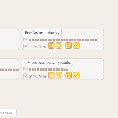
PodCastres : bluesky
▆▆▆▆▆▆▆▆▆▆▆▆▆▆▆▆▆▆▆▆▆▆▆▆▆▆
13/06/2026
TV bro Kemperle : youtube
▆▆▆▆▆▆▆▆▆▆▆▆▆▆▆▆▆▆▆▆▆▆▆▆▆▆▆▆▆▆▆▆▆▆▆▆▆▆▆▆▆▆▆▆▆
▉▉▉▉▉▇▇▇▇▇▇▇▇▆▆
03/04/2026
grégée)