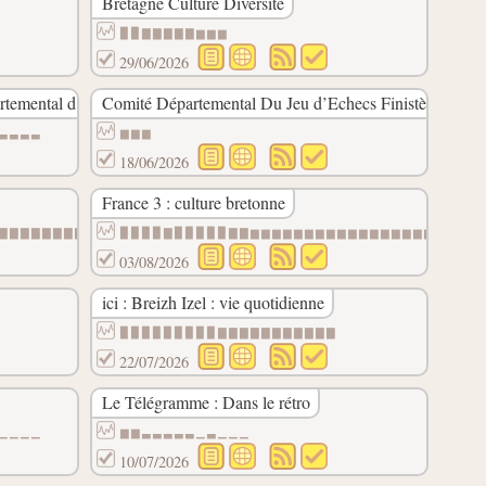
Bretagne Culture Diversité
▉▉▇▇▇▇▇▆▆▆
29/06/2026
temental d’Échecs
Comité Départemental Du Jeu d’Echecs Finistère
▃▃▃▃
▆▆▆
18/06/2026
France 3 : culture bretonne
▇▇▇▇▇▇▇▇▇
▉▉▉▉▇▉▉▉▉▉▇▇▆▆▆▆▆▆▆▆▆▆▆▆▆▆▆▆▆▆
03/08/2026
ici : Breizh Izel : vie quotidienne
▉▉▉▉▉▉▉▉▉▇▇▇▇▇▇▇▇▇▇▇
22/07/2026
Le Télégramme : Dans le rétro
▁▁▁▁
▆▆▃▃▃▃▃▁▃▁▁▁
10/07/2026