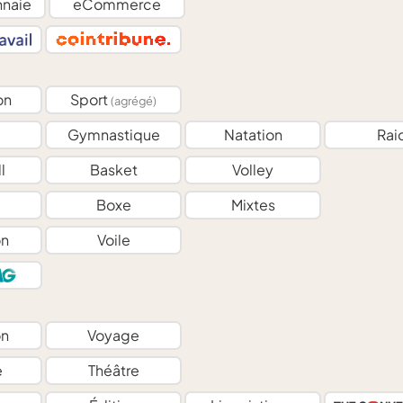
naie
eCommerce
on
Sport
(agrégé)
Gymnastique
Natation
Rai
l
Basket
Volley
Boxe
Mixtes
on
Voile
on
Voyage
e
Théâtre