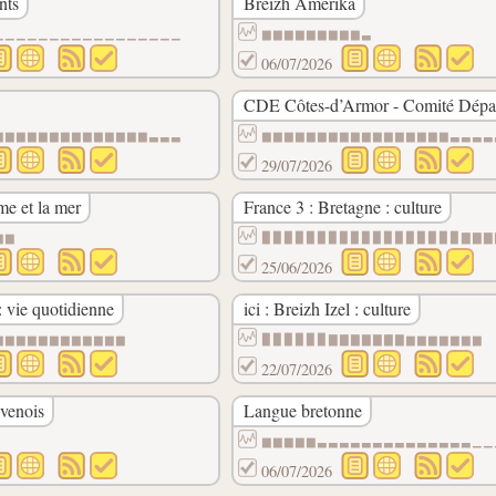
nts
Breizh Amerika
▁▁▁▁▁▁▁▁▁▁▁▁▁▁▁▁▁
▆▆▆▆▆▆▆▆▆▃
06/07/2026
CDE Côtes-d’Armor - Comité Dépar
▁▁▁▁▁▁▁▁▁▁▁▁▁▁▁▁▁▁
▆▆▆▆▆▆▆▆▆▆▆▆▆▆▃▃▃
▆▆▆▆▆▆▆▆▆▆▆▆▆▆▆▆▆▃▃▃▃
29/07/2026
e et la mer
France 3 : Bretagne : culture
▆▆
▉▉▉▉▉▉▉▉▉▉▉▉▉▉▉▉▉▉▇▇▇
25/06/2026
: vie quotidienne
ici : Breizh Izel : culture
▆▆▆▆▆▆▆▆▆▆▆▆
▉▉▉▉▉▉▇▇▇▇▇▇▇▆▆▆▆▆▆▆
22/07/2026
venois
Langue bretonne
▆▆▆▆▆▃▃▃▃▃▃▃▃▃▃▃▃▃▃▁▁
06/07/2026