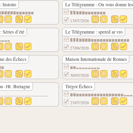
 histoire
Le Télégramme : On vous donne les
▇▇▇▇▇▇▆▆▆▆▆▆
▉▉▇▇▇▆▆▆▆▆▆▆
13/07/2026
 Séries d’été
Le Télégramme : spered ar vro
▃▃▃▃
▉▉▉▇▇▇▇▆▆▆▆▆▆▆▆▆▆▆▆▆
27/06/2026
gne des Échecs
Maison Internationale de Rennes
▇▆
▆▆▃▃▃▃▃▃▃▃
30/05/2026
on
Bretagne
Trégor Échecs
- FR :
▁▁▁▁▁▁▁▁▁▁▁▁▁▁▁▁▁
▇▇▆▆▆▆▆▆▆▆▆▆▆▆▆▆▆▆▃▃▃
23/07/2026
▉▉▉▉▉▉▉▉▉▉▉▉▉▉▉▉▉▉▉▉▉▉▉▉▉▇▇▇▇▇▇▇▇▇▇▇▇▇▇▇▇▇▇▇▇