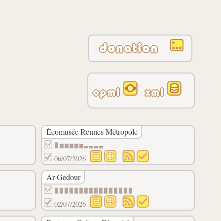
donation
opml
xml
Écomusée Rennes Métropole
▉▆▆▆▆▆▃▃▃▃
06/07/2026
Ar Gedour
▉▉▉▉▉▉▉▉▉▉▉▉▉▉▉▉
02/07/2026