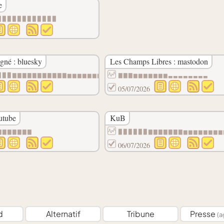
e
▉▉▉▉▉▉▉▉▉▉▉▉
gné : bluesky
Les Champs Libres : mastodon
▉▉▉▇▇▇▇▇▇▇▇▇▇▇▆▆▆▆▆▆▆▆
▇▇▇▆▆▆▆▆▆▆▃▃▃▃▃▃▃▃
05/07/2026
utube
KuB
▇▇▇▇▇▇▇
▉▉▉▉▉▉▇▇▇▇▇▇▇▆▆▆▆▆▆▆▆
06/07/2026
d
Alternatif
Tribune
Presse
(a