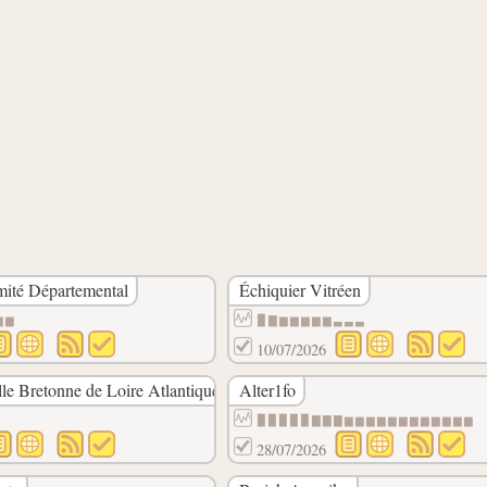
mité Départemental
Échiquier Vitréen
▆▆
▉▇▆▆▆▆▆▃▃▃
10/07/2026
le Bretonne de Loire Atlantique
Alter1fo
▉▉▉▉▉▇▇▇▆▆▆▆▆▆▆▆▆▆▆▆
28/07/2026