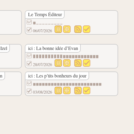
Le Temps Éditeur
▆▁▁▁▁▁▁▁▁▁
06/07/2026
Izel
ici : La bonne idée d’Evan
▉▉▉▉▉▉▉▉▉▉▇▇▇▇▇▇▇▇▇▇▇▇
28/07/2026
an
ici : Les p’tits bonheurs du jour
▆▆▆▆▆▆▆▆▆▆▆▆▆▆▆▆▆▆▆▆▆▆▆
03/08/2026