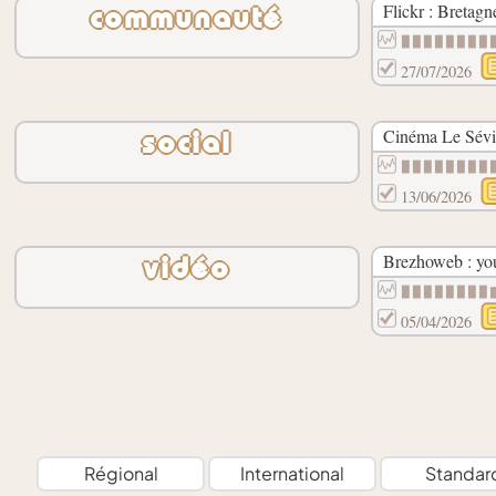
Flickr : Bretagn
communauté
▉▉▉▉▉▉▉▉
27/07/2026
Cinéma Le Sévi
social
▉▉▉▉▉▉▉▉
13/06/2026
Brezhoweb : yo
vidéo
▉▉▉▉▉▉▉▉
05/04/2026
Régional
International
Standar