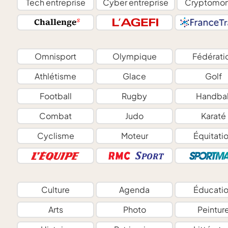
Tech entreprise
Cyber entreprise
Cryptomon
Omnisport
Olympique
Fédérati
Athlétisme
Glace
Golf
Football
Rugby
Handbal
Combat
Judo
Karaté
Cyclisme
Moteur
Équitati
Culture
Agenda
Éducati
Arts
Photo
Peintur