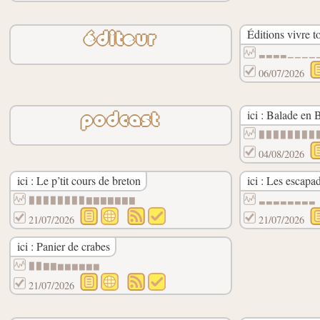
Éditions vivre 
éditeur
▃▃▃▃▁▁▁▁
06/07/2026
ici : Balade en 
podcast
▉▉▉▉▉▉▉▉
04/08/2026
ici : Le p’tit cours de breton
ici : Les escap
▉▉▉▉▉▉▉▉▇▇▇▇▇▇▇
▃▃▃▃▃▃▃▃
21/07/2026
21/07/2026
ici : Panier de crabes
▉▉▇▇▆▆▆▆▆▆
21/07/2026