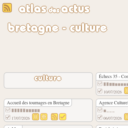
atlas
actus
des
bretagne - culture
Échecs 35 - Co
culture
▉▉▇▇▆▆▆▆
10/07/2026
Accueil des tournages en Bretagne
Agence Culturel
▉▉▉▉▉▇▇▇▇▇
▆▁▁▁
17/07/2026
06/07/2026