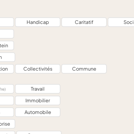
e
Handicap
Caritatif
Soci
tein
n
tion
Collectivités
Commune
Travail
fre)
e
Immobilier
n
Automobile
prise