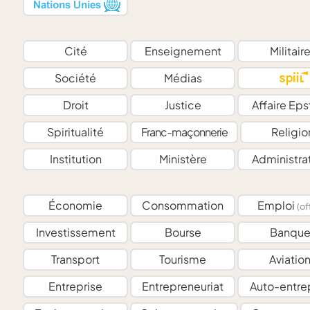
Cité
Enseignement
Militair
Société
Médias
Droit
Justice
Affaire Eps
Spiritualité
Franc-maçonnerie
Religio
Institution
Ministère
Administra
Économie
Consommation
Emploi
(of
Investissement
Bourse
Banqu
Transport
Tourisme
Aviatio
Entreprise
Entrepreneuriat
Auto-entre