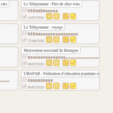
 clés
Le Télégramme : Près de chez vous
▉▉▉▇▇▉▇▆▆▆▆▆
13/07/2026
Le Télégramme : voyage
▉▉▉▇▇▆▆▆▆▆▆▆▆▆▆▆▆▆▆▆
27/06/2026
Mouvement associatif de Bretagne
▇▆▆▆▆▆▆▆▆▆▆▆▆▆▆▃▃▃▃▃▃▃▃▃▃▃▃▃▃▃▁▁▁▁
06/07/2026
UBAPAR - Fédération d’éducation populaire en Bretag
▃▃▃▃
▉▇▇▇▇▇▇▇▇▇
06/07/2026
▇▇▇▇▇▇▇▇▇▇▇▇▇▇▇▇