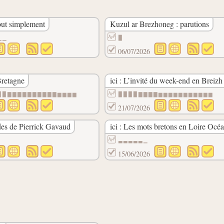
tout simplement
Kuzul ar Brezhoneg : parutions
▁▁
▉
06/07/2026
Bretagne
ici : L’invité du week-end en Breizh 
▉▉▇▇▇▇▇▇▇▇▇▇▆▆▆▆
▉▉▉▉▇▇▇▇▆▆▆▆▆▆▆▆▆▆▆
21/07/2026
ades de Pierrick Gavaud
ici : Les mots bretons en Loire Océ
▃▃▃▃▃▁
15/06/2026