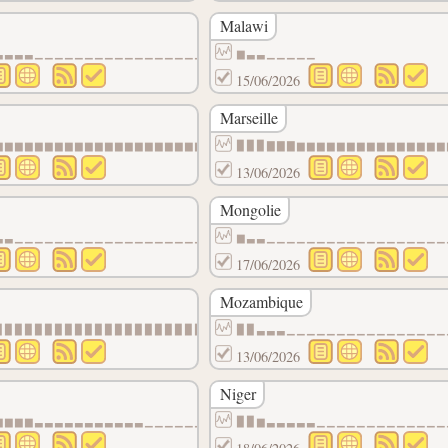
Malawi
▁▁▁▁▁▁▁▁▁▁
▃▃▃▃▁▁▁▁▁▁▁▁▁▁▁▁▁▁▁▁▁▁▁▁▁▁▁▁▁▁▁▁▁▁▁▁▁▁▁▁▁▁
▆▃▃▁▁▁▁▁
15/06/2026
Marseille
▁▁▁▁▁▁▁▁▁▁
▆▆▆▆▆▆▆▆▆▆▆▆▆▆▆▆▆▆▆▆▆▆▃▃▃▃▃▃▃▃▃▃▃▃▃▃▃▃▃▃▃▃
▉▉▉▇▇▇▆▆▆▆▆▆▆▆▆▆▆▆▆▆▆
13/06/2026
Mongolie
▃▁▁▁▁▁▁▁▁▁
▃▃▁▁▁▁▁▁▁▁▁▁▁▁▁▁▁▁▁▁▁▁▁▁▁▁▁▁▁▁▁▁▁▁▁▁▁▁▁▁▁▁
▆▃▃▁▁▁▁▁▁▁▁▁▁▁▁▁▁▁▁▁▁
17/06/2026
Mozambique
▁▁▁▁▁▁▁▁▁▁
▉▉▉▉▉▉▉▉▉▉▉▉▉▉▉▉▉▉▉▉▉▉▉▉▉▉▉▉▉▉▉▉▉▉▉▉▇▇▇▇▇▇
▉▉▃▃▃▁▁▁▁▁▁▁▁▁▁▁▁▁▁▁▁
13/06/2026
Niger
▁▁▁▁▁▁▁▁▁▁
▆▆▆▆▃▃▃▃▃▃▃▃▃▃▃▁▁▁▁▁▁▁▁▁▁▁▁▁▁▁▁▁▁▁▁▁▁▁▁▁▁▁
▉▉▆▃▃▃▃▃▁▁▁▁▁▁▁▁▁▁▁▁▁