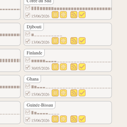
Corée du Sud
▃▃▃▃▃▃▃▃▃▃▃▁▁▁▁▁▁▁▁▁▁▁▁▁▁▁▁▁▁
▉▉▉▇▇▇▇▇▆▆▆▆▆▆▆▆▆▆▆▆▆▆▆▆▆▆▆▆▆▆▆▆▆
15/06/2026
Djibouti
▆▆▆▆▆▆▆▆▆▆▆▆▆▆▆▆▆▆▆▆▆▆▆▆▆▆▆▆▆
▆▁▁▁▁▁▁▁▁▁▁
13/06/2026
Finlande
▉▉▉▉▉▉▉▉▉▉▉▉▉▉▉▉▉▉▉▉▉▉▉▉▉▉▉▉▉
▆▆▆▆▆▃▃▃▃▁▁▁▁▁▁▁▁▁▁▁▁▁▁▁▁▁▁▁▁▁▁▁▁
30/05/2026
Ghana
▆▆▆▆▆▆▆▆▆▆▆▆▆▆▆▆▆▆▆▆▆▆▆▆▆▆▆▆▆
▇▆▃▃▃▁▁▁▁▁▁▁▁▁▁▁▁▁▁▁▁▁▁▁▁▁▁▁▁▁▁▁▁
15/06/2026
Guinée-Bissau
▁▁▁▁▁▁▁▁▁▁▁▁▁▁▁▁▁▁▁▁▁▁▁▁▁▁▁▁▁
▉▆▃▃▃▃▁▁▁▁
15/06/2026