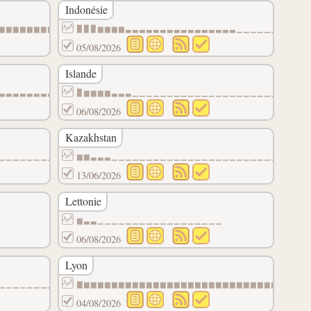
Indonésie
▆▆▆▆▆▆▆▆▆▆▆▆▆▆▆▆▃▃▃▃▃▃▃▃▃▃▃▃▃
▉▉▉▆▆▆▆▃▃▃▃▃▃▃▃▃▃▃▃▃▃▃▃▁▁▁▁▁▁▁▁▁▁
05/08/2026
Islande
▃▃▃▃▃▃▃▃▃▁▁▁▁▁▁▁▁▁▁▁▁▁▁▁▁▁▁▁▁
▉▆▆▆▆▃▃▃▁▁▁▁▁▁▁▁▁▁▁▁▁▁▁▁▁▁▁▁▁▁▁▁▁
06/08/2026
Kazakhstan
▁▁▁▁▁▁▁▁▁▁▁▁▁▁▁▁▁▁▁▁▁▁▁▁▁▁▁▁▁
▆▆▃▃▃▁▁▁▁▁▁▁▁▁▁▁▁▁▁▁▁▁▁▁▁▁▁▁▁▁▁▁▁
13/06/2026
Lettonie
▆▃▃▁▁▁▁▁▁▁▁▁▁▁▁▁▁▁▁▁▁
06/08/2026
Lyon
▁▁▁▁▁▁▁▁▁▁▁▁▁▁▁▁▁▁▁▁▁▁▁▁▁▁▁▁▁
▇▆▆▆▆▆▆▆▆▆▆▆▆▆▆▆▆▆▆▆▆▆▆▆▆▆▆▆▆▆▆▆▆
04/08/2026