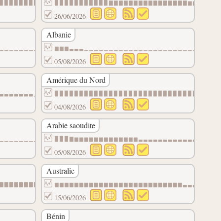
▉▉▉▉▉▉▉▉▉▉▉▉▉▉▉▉▉▉▉▉▉▉▉▉▉▉▇▇▇
▉▉▉▉▉▉▉▉▉▉▉▇▇▇▇▇▇▇▇▇▇▇▇▇▇▇▇▆▆▆▆▆▆
26/06/2026
Albanie
▁▁▁▁▁▁▁▁▁▁▁▁▁▁▁▁▁▁▁▁▁▁▁▁▁▁▁▁▁
▆▆▆▃▃▃▁▁▁▁▁▁▁▁▁▁▁▁▁▁▁▁▁▁▁▁▁▁▁▁▁▁▁
05/08/2026
Amérique du Nord
▃▃▃▃▃▃▃▁▁▁▁▁▁▁▁▁▁▁▁▁▁▁▁▁▁▁▁▁▁
▉▉▉▉▉▉▉▉▉▉▉▉▉▉▉▉▉▉▉▉▉▉▉▉▉▉▉▉▉▉▉▉▉
04/08/2026
Arabie saoudite
▁▁▁▁▁▁▁▁▁
▉▉▉▇▆▆▆▆▆▆▆▆▆▆▆▆▆▃▃▃▃▃▃▃▃▃▃▃▃▃▃▃▃
05/08/2026
Australie
▇▇▇▇▇▇▇▇▇▇▇▇▆▆▆▆▆▆▆▆▆▆▆▆▆▆▆▆▆
▆▆▆▆▆▆▆▆▆▆▆▆▆▆▆▆▆▆▆▆▆▆▆▆▆▆▃▃▃▃▃▃▃
15/06/2026
Bénin