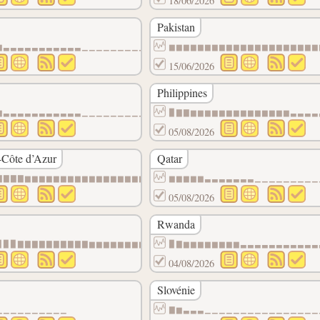
18/06/2026
Pakistan
▁▁▁▁▁▁▁▁▁▁
▆▃▃▃▃▃▃▃▃▃▃▃▁▁▁▁▁▁▁▁▁▁▁▁▁▁▁▁▁▁▁▁▁▁▁▁▁▁▁▁▁▁
▆▆▆▆▆▆▆▆▆▆▆▆▆▆▆▆▆▆▆▆▆
15/06/2026
Philippines
▆▆▆▆▆▆▆▆▆▆
▆▃▃▃▃▃▃▃▃▃▃▃▁▁▁▁▁▁▁▁▁▁▁▁▁▁▁▁▁▁▁▁▁▁▁▁▁▁▁▁▁▁
▉▇▇▆▆▆▆▆▆▆▆▆▆▆▆▆▆▃▃▃▃
05/08/2026
-Côte d’Azur
Qatar
▁▁▁▁▁▁▁▁▁▁
▇▇▇▇▆▆▆▆▆▆▆▆▆▆▆▆▆▆▆▆▆▆▆▆▆▆▆▆▆▆▆▆▆▆▆▆▆▆▆▆▆▆
▆▆▆▆▆▃▃▃▃▃▃▃▁▁▁▁▁▁▁▁▁
05/08/2026
Rwanda
▁▁▁▁▁▁▁▁▁▁
▉▉▉▇▇▇▇▇▇▇▇▇▇▆▆▆▆▆▆▆▆▆▆▆▆▆▆▆▆▆▆▆▆▆▆▆▆▆▆▆▆▆
▉▇▆▆▆▆▆▆▆▆▃▃▃▃▃▃▃▃▃▃▃
04/08/2026
Slovénie
▁▁▁▁▁▁▁▁▁▁
▁▁▁▁▁▁▁▁▁▁
▇▆▃▃▃▁▁▁▁▁▁▁▁▁▁▁▁▁▁▁▁