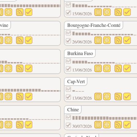
▁▁▁▁▁▁▁▁▁▁
▇▇▇▇▆▆▆▆▆▆▆▆▆▆▆▆▆▆▆▆▆▆▆▆▆▆▆▆▆▆▆▆▆▆▆▆▆▆▆▆▆▆
▉▆▆▆▆▃▃▃▃▃▃▃▃▁▁▁▁▁▁▁▁
15/06/2026
vine
Bourgogne-Franche-Comté
▃▃▃▃▁▁▁▁▁▁▁▁▁▁▁▁▁▁▁▁▁▁▁▁▁▁▁▁▁▁▁▁▁▁▁▁▁▁▁▁▁▁
▉▆▆▆▆▆▃▃▃▃▃▃▃▃▃▃▃▃▃▃▁
26/06/2026
Burkina Faso
▃▃▃▃▃▃▃▃▃▃
▆▆▆▃▃▃▃▃▁▁▁▁▁▁▁▁▁▁▁▁▁▁▁▁▁▁▁▁▁▁▁▁▁▁▁▁▁▁▁▁▁▁
▆▆▆▆▆▃▃▃▃▃▃▃▃▃▁▁▁▁▁▁▁
13/06/2026
Cap-Vert
▁▁▁▁▁▁▁▁▁▁
▆▆▆▆▆▆▆▆▆▆▆▆▆▆▃▃▃▃▃▃▃▃▃▃▃▃▃▃▃▃▃▃▃▃▃▃▃▁▁▁▁▁
▃▁▁▁
13/06/2026
Chine
▁▁▁▁▁▁▁▁▁▁
▃▃▃▃▃▃▃▃▃▃▁▁▁▁▁▁▁▁▁▁▁▁▁▁▁▁▁▁▁▁▁▁▁▁▁▁▁▁▁▁▁▁
▉▉▉▇▇▇▇▇▇▇▇▇▆▆▆▆▆▆▆▆▆
30/07/2026