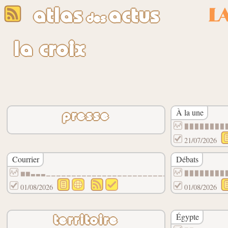
atlas
actus
des
la croix
À la une
presse
▉▉▉▉▉▉▉▉
21/07/2026
Courrier
Débats
▆▆▃▃▃▁▁▁▁▁▁▁▁▁▁▁▁▁▁▁▁▁▁▁▁▁▁▁▁▁▁▁▁▁▁▁▁▁▁▁
▉▉▉▉▉▉▉▉
01/08/2026
01/08/2026
Égypte
territoire