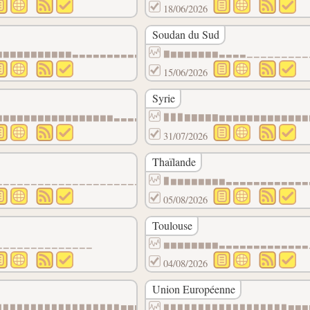
18/06/2026
Soudan du Sud
▁▁▁▁▁▁▁▁▁▁
▆▆▆▆▆▆▆▆▆▆▆▃▃▃▃▃▃▃▃▃▃▃▃▃▃▃▃▃▃▃▃▃▃▃▃▃▃▃▃▃▃▃
▇▆▆▆▆▆▆▆▃▃▃▃▁▁▁▁▁▁▁▁▁
15/06/2026
Syrie
▁▁▁▁▁▁▁▁▁▁
▆▆▆▆▆▆▆▆▆▆▆▆▆▆▆▆▆▃▃▃▃▃▃▃▃▃▃▃▃▃▃▃▃▃▃▃▃▃▃▃▃▃
▉▉▉▇▇▇▇▇▆▆▆▆▆▆▆▆▆▆▆▆▆
31/07/2026
Thaïlande
▁▁▁▁▁▁▁▁▁▁▁▁▁▁▁▁▁▁▁▁▁▁▁▁▁▁▁▁▁▁▁▁▁▁▁▁▁▁▁▁▁▁
▉▆▆▆▆▆▆▆▆▃▃▃▃▃▃▃▃▃▃▃▃
05/08/2026
Toulouse
▁▁▁▁▁▁▁▁▁▁
▁▁▁▁▁▁▁▁▁▁▁▁▁▁
▆▆▆▆▆▆▆▆▃▃▃▃▃▃▃▃▃▃▃▃▃
04/08/2026
Union Européenne
▃▃▃▃▃▃▃▃▃▃
▉▉▉▉▉▉▉▉▉▉▉▉▉▉▉▉▉▉▇▇▇▇▇▇▇▇▇▇▇▇▇▇▇▇▇▇▇▇▇▇▇▇
▉▉▉▉▉▉▉▉▉▉▉▉▉▉▉▉▉▉▇▇▇