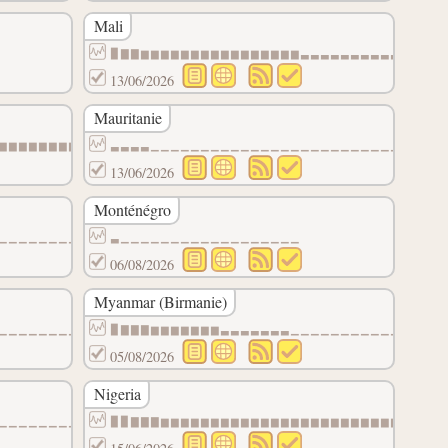
Mali
▉▇▇▆▆▆▆▆▆▆▆▆▆▆▆▆▆▆▆▃▃▃▃▃▃▃▃▃▃▃▃▁▁
13/06/2026
Mauritanie
▆▆▆▆▆▆▆▆▆▆▆▆▆▆▆▆▆▆▆▆▆▆▆▆▆▆▆▆▆
▃▃▃▃▁▁▁▁▁▁▁▁▁▁▁▁▁▁▁▁▁▁▁▁▁▁▁▁▁▁▁▁▁
13/06/2026
Monténégro
▁▁▁▁▁▁▁▁▁▁▁▁▁▁▁▁▁▁▁▁▁▁▁▁
▃▁▁▁▁▁▁▁▁▁▁▁▁▁▁▁▁▁▁
06/08/2026
Myanmar (Birmanie)
▁▁▁▁▁▁▁▁▁▁▁▁▁▁▁▁▁▁▁▁▁▁▁▁▁▁▁▁▁
▉▇▇▇▆▆▆▆▆▆▆▃▃▃▃▃▃▃▁▁▁▁▁▁▁▁▁▁▁▁▁▁▁
05/08/2026
Nigeria
▁▁▁▁▁▁▁▁▁▁▁▁▁▁▁▁▁▁▁▁▁▁▁▁▁▁▁▁▁
▉▉▇▇▇▆▆▆▆▆▆▆▆▆▆▆▆▆▆▆▆▆▆▆▆▆▆▆▆▃▃▃▃