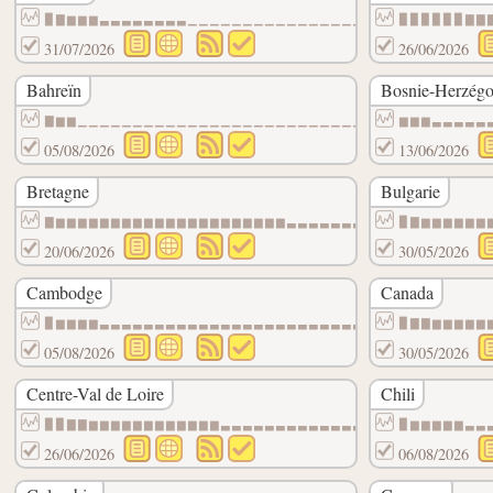
▉▇▆▆▆▃▃▃▃▃▃▃▃▁▁▁▁▁▁▁▁▁▁▁▁▁▁▁▁▁▁▁▁▁▁▁▁▁▁▁
▉▉▉▉▉▉▇▇
31/07/2026
26/06/2026
Bahreïn
Bosnie-Herzégo
▇▆▆▁▁▁▁▁▁▁▁▁▁▁▁▁▁▁▁▁▁▁▁▁▁▁▁▁▁▁▁▁▁▁
▆▆▆▃▃▃▃▃
05/08/2026
13/06/2026
Bretagne
Bulgarie
▇▆▆▆▆▆▆▆▆▆▆▆▆▆▆▆▆▆▆▆▆▆▃▃▃▃▃▃▃▃▃▃▃▃▃▃▃▃▃▃
▉▇▆▆▆▆▆▆
20/06/2026
30/05/2026
Cambodge
Canada
▉▆▆▆▆▃▃▃▃▃▃▃▃▃▃▃▃▃▃▃▃▃▃▃▃▃▃▃▃▁▁▁▁▁▁▁▁▁▁▁
▉▇▇▆▆▆▆▆
05/08/2026
30/05/2026
Centre-Val de Loire
Chili
▉▉▇▇▆▆▆▆▆▆▆▆▆▆▆▆▃▃▃▃▃▃▃▃▃▃▃▃▃▁▁▁▁▁▁▁▁▁▁▁
▉▆▆▆▆▆▃▃
26/06/2026
06/08/2026