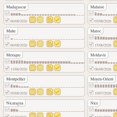
Madagascar
Malaisie
▆▆▆▆▃▃▃▃▃▃▃▃▃▃▃▃▃▃▃▃▃▃▃▃▃▁▁▁▁▁▁▁▁▁▁▁▁▁▁▁
▉▆▆▃▃▃▃▃
06/08/2026
05/08/2026
Malte
Maroc
▃▁▁▁▁▁▁▁▁▁▁▁▁▁▁▁▁▁▁▁▁▁▁▁▁▁▁▁▁▁▁▁▁▁▁▁▁▁▁▁
▉▉▇▇▆▆▆▆
06/08/2026
15/06/2026
Mexique
Moldavie
▉▉▉▉▉▇▆▆▆▆▆▆▆▆▆▆▆▆▆▆▆▆▆▃▃▃▃▃▃▃▃▃▃▃▃▃▃▃▃▃
▆▆▆▆▆▃▃▃
13/06/2026
06/08/2026
Montpellier
Moyen-Orient
▉▆▆▃▃▃▃▁▁▁▁▁▁▁▁▁▁▁▁▁▁▁▁▁▁▁▁▁▁▁▁▁▁▁▁▁▁▁▁▁
▉▉▉▉▉▉▉▉
05/08/2026
10/07/2026
Nicaragua
Nice
▇▇▆▁▁▁▁▁▁▁▁▁▁▁▁▁▁▁▁▁▁▁▁▁▁▁▁▁▁▁▁▁▁▁▁▁▁▁▁▁
▇▆▆▆▆▆▆▆