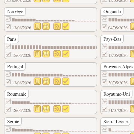
05/08/2026
13/06/2026
Norvège
Ouganda
▇▆▆▆▆▆▆▆▃▃▃▃▃▃▃▃▃▃▃▃▃▁▁▁▁▁▁▁▁▁▁▁▁▁▁▁▁▁▁▁
▉▇▇▆▆▆▆▆
13/06/2026
04/08/2026
Paris
Pays-Bas
▉▉▉▉▉▉▉▉▉▉▇▇▇▇▇▇▇▇▇▇▇▇▇▆▆▆▆▆▆▆▆▆▆▆▆▆▆▆▆▆
▆▆▆▆▆▆▆▆
15/06/2026
13/06/2026
Portugal
Provence-Alpes
▉▉▉▇▆▆▆▆▆▆▆▆▆▆▆▆▆▃▃▃▃▃▃▃▃▃▃▃▃▃▃▃▁▁▁▁▁▁▁▁
▉▉▉▉▉▉▉▇
13/06/2026
30/05/2026
Roumanie
Royaume-Uni
▇▆▆▆▆▆▃▃▃▃▃▃▃▃▃▃▃▃▃▃▁▁▁▁▁▁▁▁▁▁▁▁▁▁▁▁▁▁▁▁
▉▉▉▉▉▉▉▉
18/06/2026
31/07/2026
Serbie
Sierra Leone
▇▆▆▆▆▆▆▃▃▃▃▃▃▃▃▃▃▁▁▁▁▁▁▁▁▁▁▁▁▁▁▁▁▁▁▁▁▁▁▁
▇▁▁▁▁▁▁▁