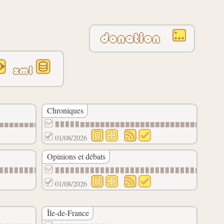
donation
xml
Chroniques
▆▆▆▆▆▆▆▆▆▆▆▆▆▆▆▆▆▆▆▆▆▆▆▆▆▆▆▆▆
▉▉▉▉▉▇▇▇▇▇▇▇▇▇▇▇▇▇▇▇▇▇▇▇▇▇▇▇▇▇▇▆▆
01/08/2026
Opinions et débats
▉▉▉▉▉▉▉▉▉▉▉▉▉▉▉▉▉▉▉▉▉▉▉▉▉▉▉▉▉
▉▉▉▉▉▉▉▉▉▉▉▉▉▉▉▉▉▉▉▉▉▉▉▉▉▉▉▉▇▇▇▇▇
01/08/2026
Île-de-France