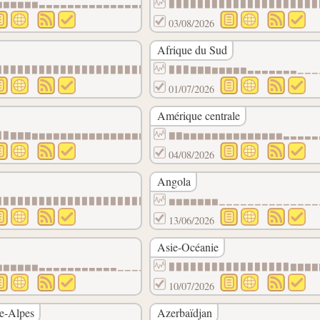
▆▆▆▆▆▆▃▃▃▃▃▃▃▃▃▃▃▃▃▃▃▃▃▃▃▃▃▃▃▃▃▃▁▁▁▁▁▁▁▁▁▁
▉▉▉▉▉▉▉▉▉▉▉▉▉▉▉▉▉▉▉▉▉
03/08/2026
Afrique du Sud
▃▃▃▃▃▃▃▃▃▁
▉▉▉▉▉▉▉▉▉▉▉▉▉▉▉▉▉▉▉▉▉▉▇▇▇▇▇▇▇▇▇▇▇▇▇▇▇▇▇▇▇▇
▉▉▉▇▇▇▆▆▆▆▆▃▃▃▃▃▃▃▁▁▁
01/07/2026
Amérique centrale
▆▆▆▆▆▆▆▆▆▆
▉▉▇▇▇▆▆▆▆▆▆▆▆▆▆▆▆▆▆▆▆▆▆▆▆▆▆▆▆▆▆▆▆▆▆▆▆▆▆▆▆▆
▇▇▆▆▆▆▆▆▆▆▆▆▆▆▆▆▃▃▃▃▃
04/08/2026
Angola
▆▆▆▆▆▆▆▆▆▆
▉▉▉▉▉▉▉▉▉▉▉▉▉▉▉▉▉▉▉▉▉▉▉▉▉▉▉▉▉▉▉▉▉▉▉▉▉▉▉▉▉▉
▆▆▆▆▆▆▆▁▁▁▁▁▁▁▁▁▁▁▁▁▁
13/06/2026
Asie-Océanie
▁▁▁▁▁▁▁▁▁▁
▆▆▆▆▆▆▃▃▃▃▃▃▃▃▃▃▃▁▁▁▁▁▁▁▁▁▁▁▁▁▁▁▁▁▁▁▁▁▁▁▁▁
▉▉▉▉▉▉▉▉▉▉▉▉▉▉▉▉▉▇▇▇▇
10/07/2026
e-Alpes
Azerbaïdjan