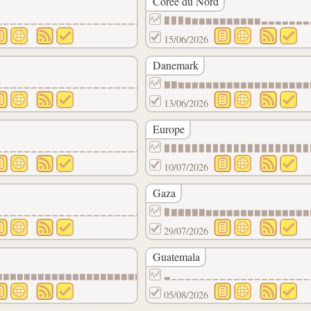
Corée du Nord
▁▁▁▁▁▁▁▁▁▁
▁▁▁▁▁▁▁▁▁▁▁▁▁▁▁▁▁▁▁▁▁
▉▉▉▇▆▆▆▆▆▆▆▆▆▆▃▃▃▃▃▃▃
15/06/2026
Danemark
▁▁▁▁▁▁▁▁▁▁▁▁▁▁▁▁▁▁▁▁▁▁▁▁▁▁▁▁▁▁▁▁▁▁▁▁▁▁▁▁▁▁
▇▇▆▆▆▆▆▆▆▆▆▆▆▆▆▆▆▆▆▆▆
13/06/2026
Europe
▆▆▆▆▆▆▆▆▆▆
▁▁▁▁▁▁▁▁▁▁▁▁▁▁▁▁▁▁▁▁▁▁▁▁▁▁▁▁▁▁▁▁▁▁▁▁▁
▉▉▉▉▉▉▉▉▉▉▉▉▉▉▉▉▉▉▉▉▉
10/07/2026
Gaza
▁▁▁▁▁▁▁▁▁▁
▁▁▁▁▁▁▁▁▁▁▁▁▁▁▁▁▁▁▁▁▁▁▁▁▁▁▁▁▁▁▁▁▁▁▁▁▁▁▁▁▁▁
▉▇▇▇▇▇▆▆▆▆▆▆▆▆▆▆▆▆▆▆▆
29/07/2026
Guatemala
▁▁▁▁▁▁▁▁▁▁
▆▆▆▆▆▆▆▆▆▆▆▆▆▆▆▆▆▆▆▆▆▆▆▆▆▆▆▆▆▆▆▆▆▆▆▆▆▆▆▆▆▆
▃▁▁▁▁▁▁▁▁▁▁▁▁▁▁▁▁▁▁▁▁
05/08/2026