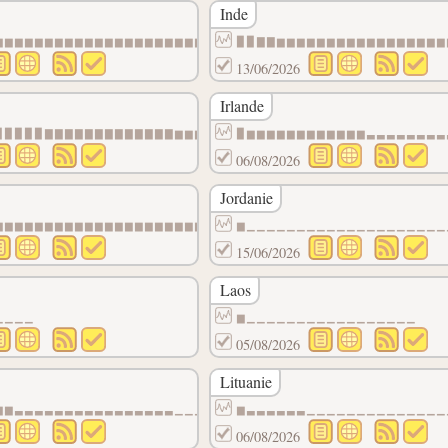
Inde
▁
▆▆▆▆▆▆▆▆▆▆▆▆▆▆▆▆▆▆▆▆▆▆▆▆▆▆▆▆▆▆▃▃▃▃▃▃▃▃▃▁▁▁
▉▉▇▇▆▆▆▆▆▆▆▆▆▆▆▆▆▆▆▆▆
13/06/2026
Irlande
▁▁▁▁▁▁▁▁▁▁
▉▉▉▉▉▇▇▇▇▇▇▇▇▇▇▇▇▇▆▆▆▆▆▆▆▆▆▆▆▆▆▆▆▆▆▆▆▆▆▆▆▆
▉▆▆▆▆▆▆▆▆▆▆▆▆▃▃▃▃▃▃▃▃
06/08/2026
Jordanie
▆▆▆▆▆▆▆▆▆▆
▆▆▆▆▆▆▆▆▆▆▆▆▆▆▆▆▆▆▆▆▆▆▆▆▆▆▆▆▆▆▆▆▃▃▃▃▃▃▃▃▃▃
▆▁▁▁▁▁▁▁▁▁▁▁▁▁▁▁▁▁▁▁▁
15/06/2026
Laos
▁▁▁▁▁▁▁▁▁▁
▁▁▁▁
▆▁▁▁▁▁▁▁▁▁▁▁▁▁▁▁▁▁
05/08/2026
Lituanie
▇▇▇▇▆▆▆▆▆▆
▆▆▃▃▃▃▃▃▃▃▃▃▃▃▃▃▃▃▁▁▁▁▁▁▁▁▁▁▁▁▁▁▁▁▁▁▁▁▁▁▁▁
▆▃▃▃▃▃▃▁▁▁▁▁▁▁▁▁▁▁▁▁▁
06/08/2026