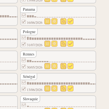
15/06/2026
Panama
▆▆▆▆▃▃▃▃▃▃▃▃▃▃▃▃▃▃▃▃▃▃▃▃▁▁▁▁▁
▆▆▆▃▁▁▁▁▁▁▁▁▁▁▁▁▁▁▁▁▁▁▁▁▁▁▁▁▁▁▁▁▁
16/06/2026
Pologne
▃▃▃▃▃▃▃▃▁▁▁▁▁▁▁▁▁▁▁▁▁▁▁▁▁▁▁▁▁
▉▇▆▆▆▆▆▆▆▆▆▆▆▆▆▆▆▆▆▆▆▆▆▃▃▃▃▃▃▃▃▃▃
31/07/2026
Rennes
▁▁▁▁▁▁▁▁▁▁▁▁▁▁▁▁▁▁▁▁▁▁▁▁▁▁▁▁▁
▆▆▃▃▃▃▃▃▃▁▁▁▁▁▁▁▁▁▁▁▁▁▁▁▁▁▁▁▁▁▁▁▁
30/05/2026
Sénégal
▃▃▃▃▃▃▃▃▃▃▃▃▁▁▁▁▁▁▁▁▁▁▁▁▁▁▁▁▁
▇▆▆▆▆▆▆▆▆▆▆▆▆▆▆▆▆▆▆▆▆▆▆▆▆▆▃▃▃▃▃▃▁
13/06/2026
Slovaquie
▁▁▁▁▁▁▁▁▁▁▁▁▁▁▁▁▁▁▁▁
▃▁▁▁▁▁▁▁▁▁▁▁▁▁▁▁▁▁▁▁▁▁▁▁▁▁▁▁▁▁▁▁▁