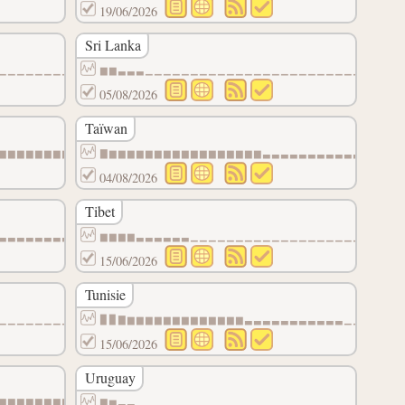
19/06/2026
Sri Lanka
▁▁▁▁▁▁▁▁▁▁▁▁▁▁▁▁▁▁▁▁▁▁▁▁▁▁▁▁▁
▆▆▃▃▃▁▁▁▁▁▁▁▁▁▁▁▁▁▁▁▁▁▁▁▁▁▁▁▁▁▁▁▁
05/08/2026
Taïwan
▆▆▆▆▆▆▆▆▆▆▆▆▆▆▆▆▆▆▆▆▆▆▃▃▃▃▃▃▃
▇▆▆▆▆▆▆▆▆▆▆▆▆▆▆▆▆▆▃▃▃▃▃▃▃▃▃▃▃▃▃▃▃
04/08/2026
Tibet
▃▃▃▃▃▃▃▃▃▃▃▃▃▃▃▃▃▃▃▃▁▁▁▁▁▁▁▁▁
▆▆▆▆▃▃▃▃▃▃▁▁▁▁▁▁▁▁▁▁▁▁▁▁▁▁▁▁▁▁▁▁▁
15/06/2026
Tunisie
▁▁▁▁▁▁▁▁▁▁▁▁▁▁▁▁▁▁▁▁▁▁▁▁▁▁▁▁▁
▉▉▇▆▆▆▆▆▆▆▆▆▆▆▆▆▃▃▃▃▃▃▃▃▃▃▃▁▁▁▁▁▁
15/06/2026
Uruguay
▇▇▇▇▇▇▇▇▇▇▇▇▇▇▇▇▇▇▇▇▆▆▆▆▆▆▆▆▆
▇▆▃▃▁▁▁▁▁▁▁▁▁▁