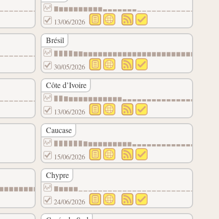
▁▁▁▁▁▁▁▁▁▁▁▁▁▁▁▁▁▁▁▁▁▁▁▁▁▁▁▁▁
▇▆▆▆▆▆▆▆▆▆▃▃▃▃▃▃▃▁▁▁▁▁▁▁▁▁▁▁▁▁▁▁▁
13/06/2026
Brésil
▁▁▁▁▁▁▁▁▁▁▁▁▁▁▁▁▁▁▁▁▁▁▁▁▁▁▁▁▁
▉▉▉▉▇▇▆▆▆▆▆▆▆▆▆▆▆▆▆▆▆▆▆▆▆▆▆▆▆▃▃▃▃
30/05/2026
Côte d’Ivoire
▁▁▁▁▁▁▁▁▁▁▁▁▁▁▁▁▁▁▁▁▁▁▁▁▁▁▁▁▁
▉▉▇▆▆▆▆▆▆▆▆▆▆▆▃▃▃▃▃▃▃▃▃▃▃▃▃▃▃▃▃▃▃
13/06/2026
Caucase
▉▉▉▉▉▉▇▆▆▆▆▆▆▆▆▆▃▃▃▃▃▃▃▃▃▃▃▃▃▃▃▃▃
15/06/2026
Chypre
▆▆▆▆▆▆▆▆▆▆▆▆▆▆▆▆▆▆▆▆▆▆▆▆▆▆▆▆▆
▇▆▆▆▆▁▁▁▁▁▁▁▁▁▁▁▁▁▁▁▁▁▁▁▁▁▁▁▁▁▁▁▁
24/06/2026