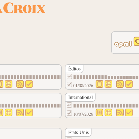
opml
Éditos
▉▉▉▉▉▉▉▉▉▉▉▉▉▉▉▉▉▉▉▉▉▉▉▉▉▉▉▉▉▉▉▉▉▉▉▉▉▉▉▉▉▉
▉▉▉▉▉▉▉▉▉▉▉▇▇▇▇▇▇▇▇▇▆
01/08/2026
International
▁▁▁▁▁▁▁▁▁▁
▉▉▉▉▉▉▉▉▉▉▉▉▉▉▉▉▉▉▉▉▉▉▉▉▉▉▉▉▉▉▉▉▉▉▇▇▇▇▇▇▇▇
▉▉▉▉▉▉▉▉▉▉▉▉▉▉▉▉▉▉▉▉▉
10/07/2026
États-Unis