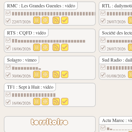
RMC : Les Grandes Gueules : vidéo
RTL : dailymot
▉▉▉▉▉▉▉▉▉▉▉▉▉▉▉▉▉▉▉▉▉▉▉▉▉▉▉▉▉▉
▉▉▉▉▉▉▉▉
22/07/2026
28/07/2026
RTS : CQFD : vidéo
Société des lec
▉▉▆▆▆▆▆▆▆▆▆▆▆▆▆▆▆▆▆▆▆▆▆▆▆
▆▆▆▆▆▆▆▆
18/06/2026
28/07/2026
Solagro : vimeo
Sud Radio : dai
▇▆▆▆▆▆▆▆▆▃
▉▉▉▉▉▉▉▉
30/06/2026
01/08/2026
TF1 : Sept à Huit : vidéo
▉▉▉▉▉▉▉▉▉▉▉▉▉▉▉
16/06/2026
Actu Maroc : vi
territoire
▆▃▁▁▁▁▁▁