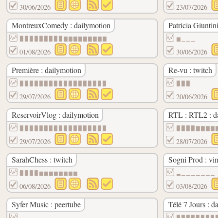
30/06/2026
23/07/2026
MontreuxComedy : dailymotion
Patricia Giuntin
▉▉▉▉▉▉▉▉▉▇▇▇▇▇▇▇▇▇
▆▁▁▁
01/08/2026
30/06/2026
Première : dailymotion
Re-vu : twitch
▉▉▉▉▉▉▉▉▉▉▉▉▉▉▉▉▉▉
▉▉▉
29/07/2026
20/06/2026
ReservoirVlog : dailymotion
RTL : RTL2 : d
▉▉▉▉▉▉▉▉▉▉▉▉▉▉▉▉▉▉
▉▉▉▉▇▇▇▇
29/07/2026
28/07/2026
SarahChess : twitch
Sogni Prod : vi
▉▉▉▉▆▆▆▆▆▆▆▆
▃▁▁▁▁▁▁▁
06/08/2026
03/08/2026
Syfer Music : peertube
Télé 7 Jours : d
▃▃▃▃▃▃▃▃▃▃▃▃▃▃▃▃▃▃▃▃
▉▉▉▉▉▉▉▉