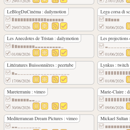
29/07/2026
27/07/2026
LeBlogDuCinéma : dailymotion
Lega corsa di sc
▉▇▇▇▇▇▇▇▇▇▇▇▆▆▆▆▆▆
▇▇▆▆▆
29/07/2026
30/06/2026
Les Anecdotes de Tristan : dailymotion
Les projections 
▉▇▆▆▆▆▆▆▃▃▃▃▃▃▃▃▃▁
▃▁▁▁▁▁▁▁
01/08/2026
01/06/2026
Littératures Buissonnières : peertube
Lynkus : twitch
▆▃▁▁▁▁▁▁▁▁▁▁▁▁▁▁▁▁▁▁
▉▉▉▉▉▉▉▉
17/06/2026
01/08/2026
Mareterraniu : vimeo
Marie-Claire : 
▇▆▆▆▆▆▃▃▁▁
▉▉▉▉▉▉▉▉
30/06/2026
09/06/2026
Mediterranean Dream Pictures : vimeo
Mickael Sultan 
▃▃▁▁▁▁▁▁▁▁
▆▆▆▆▆▆▆▆