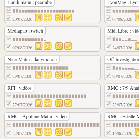
Lundi matin : peertube
LyonMag : Lyon 
▉▇▆▆▆▆▆▆▆▆▆▆▆▆▆▆▆▆▆▆
▆▆▆▆▆▆▆▆
20/07/2026
03/08/2026
Mediapart : twitch
Midi Libre : vid
▇▇▇▇▆▆▆▆▆▆▃
▉▆▆▃▃▆▃▃
07/08/2026
24/07/2026
Nice-Matin : dailymotion
Off Investigatio
▉▉▉▉▉▉▉▉▇▇▇▇▇▇▇▇▇▇
▉▆▆▃▃▃▃▁
29/07/2026
20/07/2026
RFI : vidéos
RMC : 7/9 Anaïs
▉▉▉▉▉▉▉▉▉▉▉▉▉▉▉▉▉▉▉▉▉▉▉▉
▉▉▉▉▉▉▉▉
27/07/2026
23/07/2026
RMC : Apolline Matin : vidéo
RMC : Estelle M
▉▉▉▉▉▉▉▉▉▉▉▉▉▉▉▉▉▉▉▉▉▉▉▉▉▉▉▉▉▉
▉▉▉▉▉▉▉▉
22/07/2026
16/06/2026