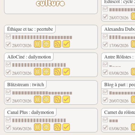
Éduscol : cycle 
culture
▇▇▇▇▇▇▇▇
28/07/2026
Éthique et tac : peertube
Alexandra Duboi
▉▉▉▉▉▉▉▉▉▉▉▉▇▇▇▇▇▇▇▇
▉▉▉▉▆▆▆▆
28/07/2026
17/06/2026
AlloCiné : dailymotion
Antre Rôlistes :
▉▉▉▉▉▉▉▉▉▉▉▉▉▉▉▉▉▉
▃▁▁▁
28/07/2026
03/08/2026
Blitzstream : twitch
Blog à part : pe
▇▇▇▇▇▇▇▇▇▇▇▇▆▆▆▆▆▆▆▆
▇▆▆▆▆▆▆▆
28/07/2026
20/07/2026
Canal Plus : dailymotion
Carnet du rôlis
▉▉▉▉▉▉▉▉▉▉▉▉▉▉▉▉▉▉
▆▆▆
30/06/2026
03/08/2026