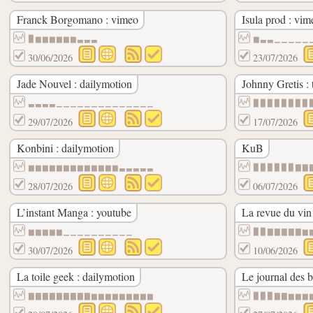
Franck Borgomano : vimeo
Isula prod : vim
▉▆▆▆▆▆▆▃▃▃
▆▃▃▁▁▁▁▁
30/06/2026
23/07/2026
Jade Nouvel : dailymotion
Johnny Gretis : 
▃▃▃▃▁▁▁▁▁▁▁▁▁▁▁▁▁▁
▉▉▉▉▉▉▉▉
29/07/2026
17/07/2026
Konbini : dailymotion
KuB
▆▆▆▆▆▆▆▆▆▆▆▆▆▃▃▃▃▃
▉▉▉▉▉▉▇▇
28/07/2026
06/07/2026
L’instant Manga : youtube
La revue du vin
▆▆▆▆▆▁▁▁▁▁▁▁▁▁▁
▉▉▇▇▇▇▇▆
30/07/2026
10/06/2026
La toile geek : dailymotion
Le journal des b
▇▇▇▇▇▇▇▇▇▆▆▆▆▆▆▆▆▆
▉▉▉▇▇▆▆▆