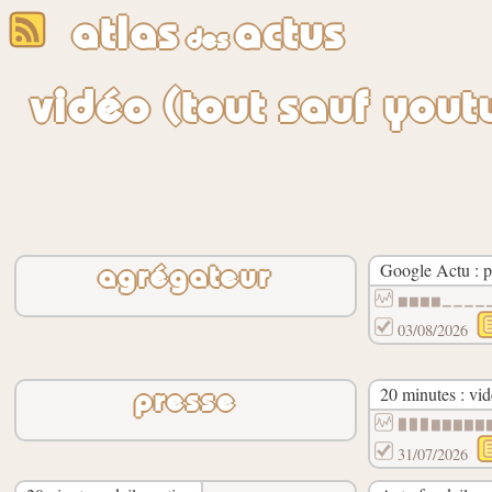
atlas
actus
des
vidéo (tout sauf yout
Google Actu : p
agrégateur
▆▆▆▆▁▁▁▁
03/08/2026
20 minutes : vi
presse
▉▉▉▇▇▇▇▇
31/07/2026