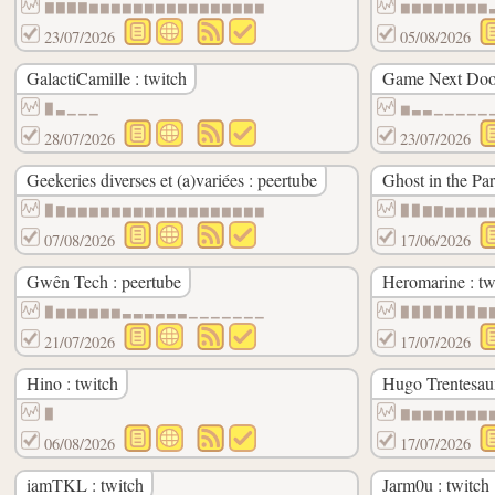
▇▇▇▇▆▆▆▆▆▆▆▆▆▆▆▆▆▆▆▆
▆▆▆▆▆▆▆▆
23/07/2026
05/08/2026
GalactiCamille : twitch
Game Next Door
▉▃▁▁▁
▆▃▃▁▁▁▁▁
28/07/2026
23/07/2026
Geekeries diverses et (a)variées : peertube
Ghost in the Par
▉▇▆▆▆▆▆▆▆▆▆▆▆▆▆▆▆▆▆▆
▉▉▇▇▆▆▆▆
07/08/2026
17/06/2026
Gwên Tech : peertube
Heromarine : tw
▉▆▆▆▆▆▆▃▃▃▃▃▃▁▁▁▁▁▁▁
▉▉▉▉▉▉▉▇
21/07/2026
17/07/2026
Hino : twitch
Hugo Trentesaux
▉
▇▆▆▆▆▆▆▆
06/08/2026
17/07/2026
iamTKL : twitch
Jarm0u : twitch