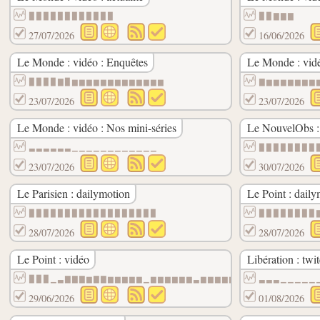
▉▉▉▉▉▉▉▉▉▉▉▉
▉▉▇▇▇
27/07/2026
16/06/2026
Le Monde : vidéo : Enquêtes
Le Monde : vidé
▉▉▉▉▇▉▆▆▆▆▆▆▆▆▆▆▆▆▆
▇▆▆▆▆▆▆▆
23/07/2026
23/07/2026
Le Monde : vidéo : Nos mini-séries
Le NouvelObs :
▃▃▃▃▃▃▁▁▁▁▁▁▁▁▁▁▁▁
▉▉▉▉▉▉▉▉
23/07/2026
30/07/2026
Le Parisien : dailymotion
Le Point : dail
▉▉▉▉▉▉▉▉▉▉▉▉▉▉▉▉▉▉
▉▉▉▉▉▉▉▉
28/07/2026
28/07/2026
Le Point : vidéo
Libération : twi
▉▉▉▁▃▇▇▇▆▇▇▆▆▆▆▆▁▆▆▆▆▆▆▃▆▆▆▆▆▃▃▃▃▃▃▃▃▆▆▁
▃▃▃▁▁▁▁▁
29/06/2026
01/08/2026