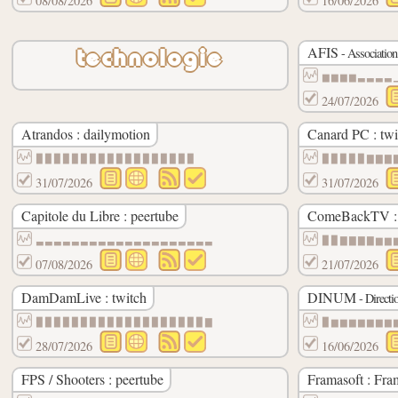
08/08/2026
16/06/2026
AFIS
- Association 
technologie
▆▆▆▆▃▃▃▃
24/07/2026
Atrandos : dailymotion
Canard PC : twi
▉▉▉▉▉▉▉▉▉▉▉▉▉▉▉▉▉▉
▉▉▉▉▉▇▇▇
31/07/2026
31/07/2026
Capitole du Libre : peertube
ComeBackTV : 
▃▃▃▃▃▃▃▃▃▃▃▃▃▃▃▃▃▃▃▃
▉▉▇▇▇▇▆▆
07/08/2026
21/07/2026
DamDamLive : twitch
DINUM
- Directi
▉▉▉▉▉▉▉▉▉▉▉▉▉▉▉▉▉▉▉▇
▉▆▆▆▆▆▆▆
28/07/2026
16/06/2026
FPS / Shooters : peertube
Framasoft : Fram