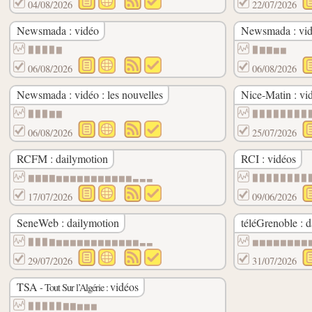
04/08/2026
22/07/2026
Newsmada : vidéo
Newsmada : vidé
▉▉▉▉▇
▉▇▇▆▆
06/08/2026
06/08/2026
Newsmada : vidéo : les nouvelles
Nice-Matin : vi
▉▉▉▇▇
▉▉▉▉▉▉▉▉
06/08/2026
25/07/2026
RCFM : dailymotion
RCI : vidéos
▇▇▇▇▆▆▆▆▆▆▆▆▆▆▆▃▃▃
▉▉▉▉▉▉▉▉
17/07/2026
09/06/2026
SeneWeb : dailymotion
téléGrenoble : 
▉▉▉▇▆▆▆▆▆▆▆▆▆▆▆▆▃▃
▆▆▆▆▆▆▆▆
29/07/2026
31/07/2026
TSA
vidéos
- Tout Sur l’Algérie :
▉▉▉▉▉▇▇▆▆▆