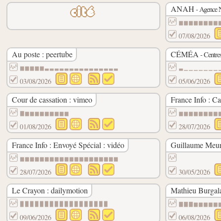
ANAH
- Agence N
cité
▆▆▆▆▆▆▆▆
07/08/2026
Au poste : peertube
CÉMÉA
- Centre
▆▆▆▆▆▃▃▃▃▃▃▃▃▃▃▃▃▃▃▃
▃▁▁▁▁▁▁▁
03/08/2026
05/06/2026
Cour de cassation : vimeo
France Info : Ca
▇▆▆▆▆▆▆▆▆▆
▆▆▆▆▆▆▆▆
01/08/2026
28/07/2026
France Info : Envoyé Spécial : vidéo
Guillaume Meuri
▆▆▆▆▆▆▆▆▆▆▆▆▆▆▆▆▆▆▆▆
28/07/2026
30/05/2026
Le Crayon : dailymotion
Mathieu Burgala
▉▉▉▉▉▉▉▉▉▉▉▉▉▉▉▉▉▉
▇▇▇▆▆▆▆▆
09/06/2026
06/08/2026