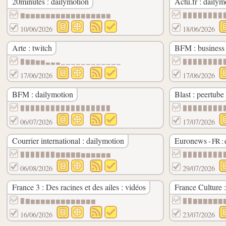
20minutes : dailymotion
Actu.fr : dailym
▇▆▆▆▆▆▆▆▆▆▆▆▆▆▆▆▆▆
▉▉▉▉▉▉▉▉
10/06/2026
18/06/2026
Arte : twitch
BFM : business 
▉▇▇▆▆▃▃▃▁▁▁▁▁▁▁▁▁▁▁▁
▉▉▉▉▉▉▉▉
17/06/2026
17/06/2026
BFM : dailymotion
Blast : peertube
▉▉▉▉▉▉▉▉▉▉▉▉▉▉▉▉▉▉
▉▉▉▉▉▉▉▉
06/07/2026
17/07/2026
Courrier international : dailymotion
Euronews
- FR :
▉▉▉▉▉▉▉▇▇▇▇▇▆▆▆▆▆▆
▉▉▉▉▉▉▉▉
06/08/2026
29/07/2026
France 3 : Des racines et des ailes : vidéos
France Culture 
▉▇▆▆▆▆▆▆▆▆▆▆▆▆▆
▉▉▇▇▇▇▇▇
16/06/2026
23/07/2026