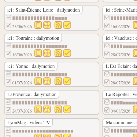
ici : Saint-Étienne Loire : dailymotion
ici : Seine-Mari
▉▉▉▉▉▉▉▉▉▉▉▉▉▉▇▇▇▇
▉▉▉▉▉▉▉▉
23/06/2026
16/06/2026
ici : Touraine : dailymotion
ici : Vaucluse :
▉▉▉▉▉▉▉▉▉▉▉▇▇▇▇▇▇▇
▉▉▉▉▆▆▆▆
16/06/2026
28/07/2026
ici : Yonne : dailymotion
L’Est-Éclair : d
▉▉▉▉▉▉▉▉▉▉▉▉▇▇▇▇▇▇
▉▇▇▇▇▇▇▇
01/07/2026
28/07/2026
LaProvence : dailymotion
Le Reporter : v
▉▉▉▉▉▉▉▉▉▉▉▉▉▉▉▉▉▉
▇▇▇▇▆▆▆▆
24/07/2026
04/08/2026
LyonMag : vidéos TV
Ma commune : 
▆▆▆▆▆▆▆▆▆▆▆▆▆▆▆▆▆▆▆▆
▉▉▉▉▇▇▇▇