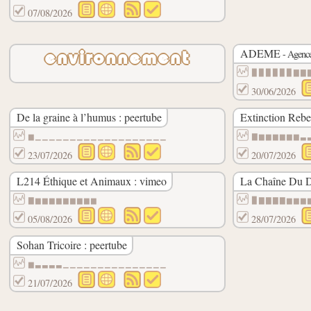
07/08/2026
ADEME
- Agence
environnement
▉▉▉▉▉▉▇▇
30/06/2026
De la graine à l’humus : peertube
Extinction Rebe
▆▁▁▁▁▁▁▁▁▁▁▁▁▁▁▁▁▁▁▁
▇▆▆▆▆▆▆▃
23/07/2026
20/07/2026
L214 Éthique et Animaux : vimeo
La Chaîne Du D
▇▆▆▆▆▆▆▆▆▆
▉▇▇▇▇▆▆▆
05/08/2026
28/07/2026
Sohan Tricoire : peertube
▆▃▃▃▃▁▁▁▁▁▁▁▁▁▁▁▁▁▁▁
21/07/2026