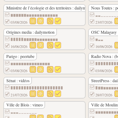
Ministère de l’écologie et des territoires : dailymotion
Nous Toutes : p
▇▇▇▇▇▇▆▆▆▆▆▆▆▆▆▆▆▆
▃▃▁▁▁▁▁▁
03/08/2026
23/07/2026
Origines media : dailymotion
OSC Malagasy :
▉▉▉▉▉▇▇▇▇▇▆▆▆▆▆▆▆▆
▆▃▃
16/06/2026
16/06/2026
Parigo : peertube
Radio Nova : (bo
▆▆▆▆▆▆▆▆▆▆▆▆▆▆▆
▉▉▉▉▉▉▉▉
03/08/2026
03/08/2026
Sénat : vidéos
StreetPress : da
▉▉▉▉▉▉▉▉▉▉▉▉▉▉▉▉▉▉▉▉
▉▇▇▆▆▆▆▆
21/07/2026
28/07/2026
Ville de Blois : vimeo
Ville de Moulins
▃▃▃▁▁▁▁▁▁▁
▆▆▆▆▆▆▆▆