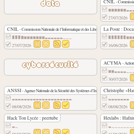
CNIL
- Commission
data
▆▆▆▆▆▆▃▃
27/07/2026
CNIL
La Poste : Doca
peertube
- Commission Nationale de l’Informatique et des Libertés :
▉▉▉▇▆▆▆▆▆▆▆▃▃▃▃▃▃▁▁▁
▉▉▉▉▉▉▆▆
27/07/2026
16/06/2026
ACYMA
- Action
cybersécurité
▆▆▃▃▃▃▁▁
30/07/2026
ANSSI
Christophe «Hau
peertube
- Agence Nationale de la Sécurité des Systèmes d’Information :
▃▃▃▃▃▃▃▃▃▃▃▃▃▃▃▃▃▃▃▃
▃▃▃▃▃▃▃
08/08/2026
08/08/2026
Hack Ton Lycée : peertube
Hexlabs : Hafni
▃▁
▃▁▁▁▁▁▁▁