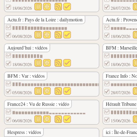
18/06/2026
28/07/2026
Actu.fr : Pays de la Loire : dailymotion
Actu.fr : Prove
▉▉▉▉▉▇▇▇▇▇▆▆▆▆▆▆▆▆
▆▆▆▆▆▃▃▃
06/08/2026
18/06/2026
Aujourd’hui : vidéos
BFM : Marseille
▉▉▉▉▉▉▉▉▉▇
▉▉▉▉▉▉▉▉
18/06/2026
18/06/2026
BFM : Var : vidéos
France Info : No
▉▉▉▆▆▆▆▆▆▆▆▆▆▆▆▆▆▆▆▆▆▆▆▆▆▆▆▆▆▆
▆▆▆▆▆▆▆▆
05/08/2026
28/07/2026
France24 : Vu de Russie : vidéo
Hérault Tribune
▇▆▆▆▆▆▆▆▆▆▆▆▃▃▃▃▃▃▃▃▃▃▃▃
▉▉▉▉▉▉▉▇
06/08/2026
15/06/2026
Hespress : vidéos
ici : Île-de-Fran