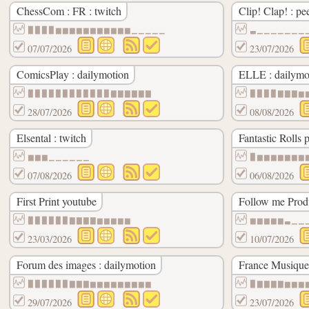
ChessCom : FR : twitch
Clip! Clap! : pe
▉▉▉▉▆▆▆▆▆▆▆▆▆▆▆▁▁▁▁▁
▃▁▁▁▁▁▁▁
07/07/2026
23/07/2026
ComicsPlay : dailymotion
ELLE : dailymo
▉▉▉▉▉▉▉▉▉▉▉▉▇▇▇▇▇▇
▉▉▉▉▇▇▇▆
28/07/2026
08/08/2026
Elsental : twitch
Fantastic Rolls 
▆▆▆▁▁▁▁▁▁
▉▆▆▆▆▆▆▆
07/08/2026
06/08/2026
First Print youtube
Follow me Prod
▉▉▉▉▉▉▇▇▇▇▆▆▆▆▆
▆▆▆▆▆▃▁▁
23/03/2026
10/07/2026
Forum des images : dailymotion
France Musique 
▉▉▉▉▉▉▇▇▇▆▆▆▆▆▆▆▆▆
▉▇▇▇▇▆▆▆
29/07/2026
23/07/2026