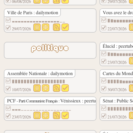
06/08/2026
29/07/2026
Ville de Paris : dailymotion
Vous avez le dro
▃▃▃▃▃▃▃▃▃▃▃▃▃▃▃▃▁▁
▉▇▆▆▆▆▆▆
29/07/2026
22/07/2026
Élucid : peertub
politique
▉▇▇▆▆▆▆▆
23/07/2026
Assemblée Nationale : dailymotion
Cartes du Monde
▉▉▉▉▉▉▉▉▉▉▉▉▉▉▉▉▉▉
▉▉▉▉▇▆▆▆
10/07/2026
30/07/2026
PCF
Vénissieux : peertube
Sénat : Public S
- Parti Communiste Français :
▃▃▃▁▁▁▁▁▁▁▁▁▁▁▁▁▁▁▁▁
▉▉▉▉▉▉▉▉
23/07/2026
21/07/2026