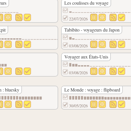
eurs
Les coulisses du voyage
▃▃▃▃▃▃▃▁▁▁▁▁▁▁▁▁▁▁▁▁▁▁▁▁▁▁▁▁▁▁▁▁▁▁▁▁▁▁▁▁▁▁▁▁▁
▁▁▁▁▁▁▁
▃▁▁▁▁▁▁▁▁▁▁▁▁▁▁▁▁▁▁▁▁
22/07/2026
pit
Tabibito - voyageurs du Japon
▁▁▁▁▁▁▁▁▁▁▁▁▁▁▁▁▁▁▁▁▁▁▁▁▁▁▁▁▁▁
▃▃▃▃▃▃▃▃▁▁▁▁▁▁▁▁▁▁▁▁▁▁▁▁▁▁▁▁▁▁▁▁▁▁▁▁▁▁▁▁▁▁▁▁▁
▆▃▁▁▁▁▁▁▁▁▁▁▁▁▁▁▁▁▁▁▁
03/08/2026
Voyager aux États-Unis
▃▃▃▃▃▃▃▃▃▃▃▃▃▃▃▃▃▃▃▃▃▃▃▃▃▁▁▁▁▁▁▁▁▁▁▁▁▁▁▁▁▁▁▁▁
▆▆▆
▉▆▆▃▃▃▃▁▁▁▁▁▁▁▁▁▁▁▁▁▁
03/08/2026
n : bluesky
Le Monde : voyage : flipboard
▉▉▉▉▉▉▉▇▇▇▇▇▇▇▇
▉▉▉▉▉▇▇▇▇▇▇▇▆▆▆▆▆▆▆▆▆
30/05/2026