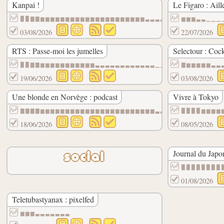
Kanpai !
Le Figaro : Aill
▉▉▇▇▆▆▆▆▆▆▆▆▆▆▆▆▆▆▆▆▆▆▆▆▆▃▃▃▃▃▃▃▃▃▃▃▃▃▃▃
▆▆▆▃▃▁▁▁
03/08/2026
22/07/2026
RTS : Passe-moi les jumelles
Selectour : Cock
▉▉▇▇▆▆▆▆▆▆▆▆▆▆▆▃▃▃▃▃▃▃▃▃▃▃▃▁▁▁▁▁▁▁▁▁▁▁▁▁
▇▆▆▆▆▆▃▃
19/06/2026
03/08/2026
Une blonde en Norvège : podcast
Vivre à Tokyo
▇▇▇▇▆▆▆▆▆▆▆▆▆▆▆▆▆▆▆▆▆▆▆▆▆▆▆▃▃▃▃▃▃▃▃▃▃▃▃▃
▉▉▉▉▆▆▆▆
18/06/2026
08/05/2026
Journal du Japo
social
▉▉▉▉▉▉▉▉
01/08/2026
Teletubastyanax : pixelfed
▆▆▆▃▃▃▃▃▃▃