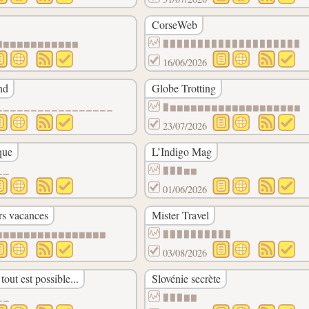
CorseWeb
▇▆▆▆▆▆▆▆▆▆▆▆
▉▉▉▉▉▉▉▉▉▉▉▉▉▉▉▉▉▉▉▉
16/06/2026
nd
Globe Trotting
▁▁▁▁▁▁▁▁▁▁▁▁▁▁▁▁▁
▉▆▆▆▆▆▆▆▆▆▆▆▆▆▆▆▆▆▆▆
23/07/2026
que
L’Indigo Mag
▁▁
▉▉▉▆▆
01/06/2026
rs vacances
Mister Travel
▆▆▆▆▆▆▆▆▆▆▆▆▆▆▆▆
▉▉▉▉▉▉▉▉▉▉
03/08/2026
out est possible...
Slovénie secrète
▁▁
▉▉▉▇▇