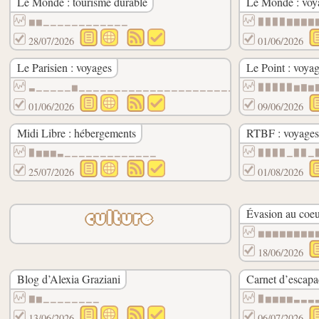
Le Monde : tourisme durable
Le Monde : voy
▆▆▁▁▁▁▁▁▁▁▁▁▁▁
▉▉▉▉▇▇▇▇
28/07/2026
01/06/2026
Le Parisien : voyages
Le Point : voya
▃▁▁▁▁▁▆▁▁▁▁▁▁▁▁▁▁▁▁▁▁▁▁▁▁▁▁▁▁▁
▉▉▉▉▉▆▇▆
01/06/2026
09/06/2026
Midi Libre : hébergements
RTBF : voyages
▉▆▆▆▃▁▁▁▁▁▁▁▁▁▁▁▁▁
▉▉▉▉▁▉▉▁
25/07/2026
01/08/2026
Évasion au coeu
culture
▆▆▆▆▆▆▆▆
18/06/2026
Blog d’Alexia Graziani
Carnet d’escapa
▇▆▁▁▁▁▁▁▁▁
▉▆▆▆▆▃▃▃
13/06/2026
06/07/2026