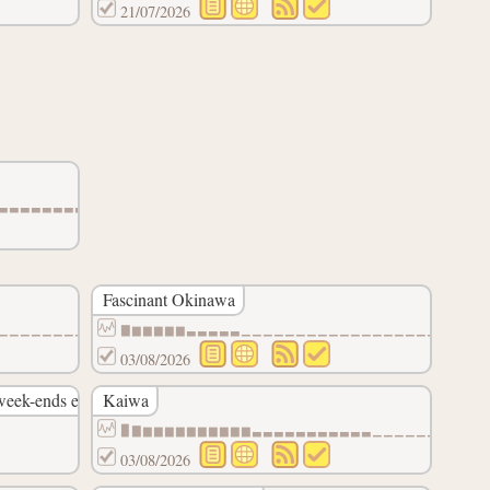
21/07/2026
▃▃▃▃▃▃▃▃▃▃▃▃▃▃▃▃▃▃▃▃▃▃▃▃▃▃▃▃▃▃▃▃▃▃▃▃▃▃▃▃▃▃▃▃▃
Fascinant Okinawa
▁▁▁▁▁▁▁▁▁▁▁▁▁▁▁▁▁▁▁▁▁▁▁▁▁▁▁▁▁▁▁▁▁▁▁▁▁▁▁▁▁▁▁▁▁
▇▆▆▆▆▆▃▃▃▃▃▁▁▁▁▁▁▁▁▁▁▁▁▁▁▁▁▁▁▁▁
03/08/2026
s week-ends en France
Kaiwa
▉▇▆▆▆▆▆▆▆▆▆▆▃▃▃▃▃▃▃▃▃▃▃▁▁▁▁▁▁▁▁▁▁
03/08/2026