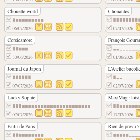
Chouette world
Clionautes
▇▆▆▆▆▆▆▆▆▆
▉▉▉▉▉▉▉▉
06/07/2026
07/07/2026
Corsicamore
François Goura
▉▇▆▆▆
▃▃▁▁▁▁▁▁
30/06/2026
01/06/2026
Journal du Japon
L’Atelier bucoli
▉▉▉▉▉▉
▉▃▃▁▁▁▁▁
07/07/2026
02/07/2026
Lucky Sophie
MaxiMag : loisi
▉▉▉▇▇▇▇▇▇▇▆▆▆▆▆▆▆▆▆▆▆▆▆▆▆
▉▉▇▆▆▆▆▆
07/07/2026
17/07/2026
Partir de Paris
Rien de prévu ? t
▇▇▆▆▆▆▆▆▆▆
▆▆▆▆▆▁▁▁