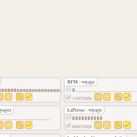
BFM : voyage
▇▇▇▇▇▇▆▆▆▆▆▆▆▆▆▆▆▆▆▆▆▆
▉▁▁▁▁▁▁▁▁▁▁▁▁▁▁▁▁▁▁▁▁
17/07/2026
oyages
LaPresse : voyage
▇▆▆▆▆▆▆▆▆▆
▁▁▁▁▁▁▁▁▁▁▁▁▁▁▁▁▁
▉▉▉▉▉▉▉▉▉▉
06/07/2026