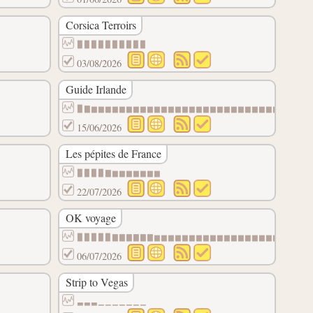
Corsica Terroirs
▉▉▉▉▉▉▉▉▉▉
03/08/2026
Guide Irlande
▉▇▆▆▆▆▆▆▆▆▆▆▆▆▆▆▆▆▆▆▆▆▆▆▆▆▆▆▆▆
15/06/2026
Les pépites de France
▉▉▉▉▇▆▆▆▆▆▆▆
22/07/2026
OK voyage
▉▉▉▉▉▇▇▇▇▇▇▆▆▆▆▆▆▆▆▆▆▆▆▆▆▆▆▆▆▆
06/07/2026
Strip to Vegas
▃▃▃▁▁▁▁▁▁▁