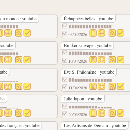
 du monde : youtube
Échappées belles : youtube
▉▉▉▉▉▉▉
▉▉▉▉▉▉▉▉▉▉▉▉▉▉▉
03/04/2026
youtube
Bunker sauvage : youtube
▆▆▆▆▆▆▆
▉▉▉▉▉▇▇▇▇▆▆▆▆▆▆
10/04/2026
utube
Eve S. Philomène : youtube
▁▁▁▁▁▁▁
▉▉▆▆▆▆▆▆▆▆▆▆▆▆▆
11/04/2026
ube
Julie Japon : youtube
▃▃▃▁▁▁▁
▆▆▆▆▆▆▆▆▆▆▃▃▃▃▃
20/03/2026
des français : youtube
Les Artisans de Demain : youtube