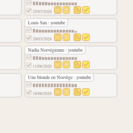
▉▉▇▇▇▆▆▆▆▆▆▆▆▆▆
25/07/2026
Louis San : youtube
▉▇▆▆▆▆▆▆▆▆▆▆▆▆▃
20/03/2026
Nadia Norvégienne : youtube
▉▉▇▆▆▆▆▆▆▆▆▆▆▆▆
11/06/2026
Une blonde en Norvège : youtube
▉▉▉▉▉▉▉▉▉▉▉▉▉▇▇
18/06/2026