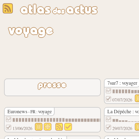
atlas
actus
des
voyage
7sur7 : voyager
presse
▉▉▉▉▉▉▇▇
07/07/2026
Euronews
voyage
La Dépêche : v
- FR :
▉▉▉▉▉▉▉▉▉▉▉▉▉▉▉▉▉▇▇▇▇▇▇▇▇▇▇▇▇▇▇▇▇▇▇▇▇▇▇▇
▆▆▃▃▃▁▁▁
13/06/2026
29/07/2026