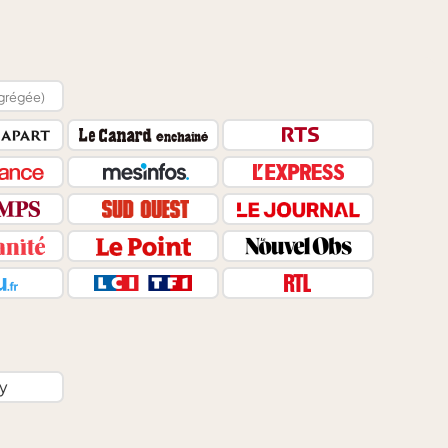
grégée)
y