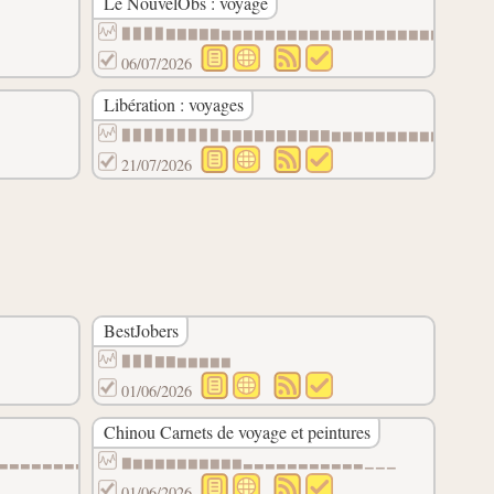
Le NouvelObs : voyage
▉▉▉▉▇▇▇▇▇▆▆▆▆▆▆▆▆▆▆▆▆▆▆▆▆▆▆▆▆▆▆▃▃
06/07/2026
Libération : voyages
▃▃▃▃▃▃▃▃▃▃▃▃▃▃▁▁▁▁▁▁▁▁▁▁▁▁▁▁▁▁▁▁▁▁▁▁▁▁▁▁▁▁▁▁▁
▉▉▉▉▉▉▉▉▉▇▇▇▇▇▇▇▇▇▇▆▆▆▆▆▆▆▆▆▆▆▆▆▆
21/07/2026
BestJobers
▉▉▉▇▇▆▆▆▆▆
01/06/2026
Chinou Carnets de voyage et peintures
▃▃▃▃▃▃▃▃▃▃▃▃▃▁▁▁▁▁▁▁▁▁▁▁▁▁▁▁▁▁▁▁▁▁▁▁▁▁▁▁▁▁▁▁▁
▇▆▆▆▆▆▆▆▆▆▆▃▃▃▃▃▃▃▃▃▃▃▁▁▁
01/06/2026