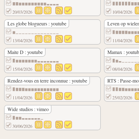
▇▇▆▆▆▆▆▆▆▆▆▃▃▃▃
▉▉▉▉▉▉▇▇
20/03/2026
10/04/2026
Les globe blogueurs : youtube
Leven op wielen
▆▁▁▁▁▁▁▁▁▁▁▁▁▁▁
▉▇▇▇▇▆▆▆
13/04/2026
11/04/2026
Maite D : youtube
Mamax : youtu
▉▆▆▆▆▆▆▆▃▃▃▃▃▃▃
▉▆▃▁▁▁▁▁
15/04/2026
08/04/2026
Rendez-vous en terre inconnue : youtube
RTS : Passe-moi
▉▇▇▇▆▆▆▆▆▆▆▆▆▆▆
▉▉▇▇▆▆▆▆
11/04/2026
25/02/2026
Wide studios : vimeo
▉▆▆▃▃▃▃▃▃▁
30/06/2026