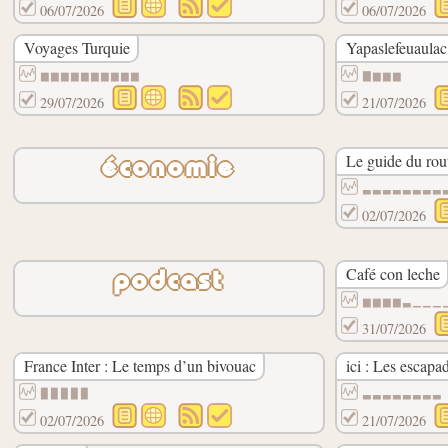
06/07/2026
06/07/2026
Voyages Turquie
Yapaslefeuaulac
▆▆▆▆▆▆▆▆▆▆
▇▆▆▆
29/07/2026
21/07/2026
Le guide du rout
économie
▃▃▃▃▃▃▃▃
02/07/2026
Café con leche
podcast
▆▆▆▆▃▁▁▁
31/07/2026
France Inter : Le temps d’un bivouac
ici : Les escap
▉▉▉▉▉
▃▃▃▃▃▃▃▃
02/07/2026
21/07/2026