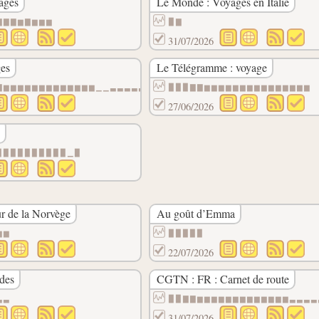
ages
Le Monde : Voyages en Italie
▇▇▇▆▇▆▆▆
▉▇
31/07/2026
ges
Le Télégramme : voyage
▇▆▆▆▆▆▆▆▆▆▆▆▆▆▁▁▃▃▃▃▃▁▆▆▆▆▆▆▆▆▆▆▃▃▃▃▃▃▃▃▃▃▃▃▃
▉▉▉▇▇▆▆▆▆▆▆▆▆▆▆▆▆▆▆▆
27/06/2026
▉▉▉▉▉▉▉▉▉▉▁▉
r de la Norvège
Au goût d’Emma
▆▆
▉▉▉▉▉
22/07/2026
des
CGTN : FR : Carnet de route
▃▃
▉▉▇▇▆▆▆▆▆▆▆▆▆▆▆▆▆▃▃▃▃
31/07/2026