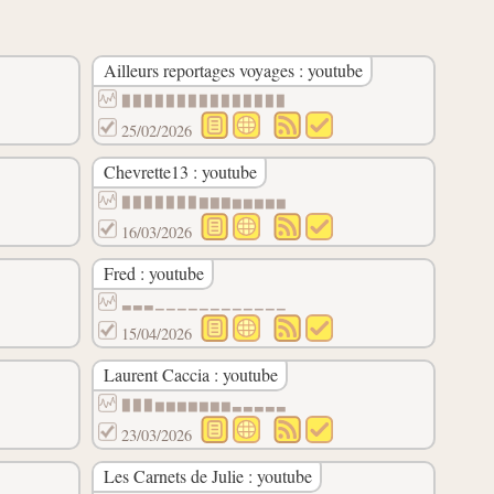
Ailleurs reportages voyages : youtube
▉▉▉▉▉▉▉▉▉▉▉▉▉▉▉
25/02/2026
Chevrette13 : youtube
▉▉▉▉▉▉▉▇▇▇▆▆▆▆▆
16/03/2026
Fred : youtube
▃▃▃▁▁▁▁▁▁▁▁▁▁▁▁
15/04/2026
Laurent Caccia : youtube
▉▉▉▆▆▆▆▆▆▆▃▃▃▃▃
23/03/2026
Les Carnets de Julie : youtube