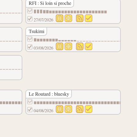
RFI : Si loin si proche
▁▁▁▁▁▁▁▁▁▁▁▁▁▁▁▁
▁▁▁▁▁▁▁▁▁▁▁▁▁▁▁▁▁▁▁▁▁▁▁▁▁▁▁▁▁▁▁▁▁▁▁▁▁▁▁▁▁▁▁▁▁
▉▉▉▇▇▆▆▆▆▆▆▆▆▆▆▆▆▆▆▆▆▆▆▆
27/07/2026
Tsukimi
▁▁▁▁▁▁▁▁▁▁▁▁▁▁▁▁▁▁
▁▁▁▁▁▁▁▁▁▁▁▁▁▁▁▁▁▁▁▁▁▁▁▁▁▁▁▁▁
▇▆▆▆▆▆▆▆▃▃▃▃▃▃▁▁▁▁▁▁▁▁▁▁▁▁▁▁▁▁▁▁▁
03/08/2026
▁▁▁▁▁▁▁▁▁▁▁▁▁▁▁▁
▁▁▁▁▁▁▁▁▁▁▁▁▁▁▁▁▁▁▁▁
Le Routard : bluesky
▆▆▆▆▆▆▆▆
▆▆▆▆▆▆▆▆▆▆▆▆▆▆▆▆▆▆▆▆▆▆▆▆▆▆▆▆▆▆
04/08/2026