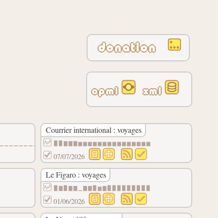
donation
opml
xml
Courrier international : voyages
▁▁▁▁▁▁▁▁▁
▉▉▇▇▇▆▆▆▆▆▆▆▆▆▆▆▆▆▆▆
07/07/2026
Le Figaro : voyages
▉▇▉▇▇▁▇▇▉▆▇▉▉▉▉▉▉▉▉▉
01/06/2026