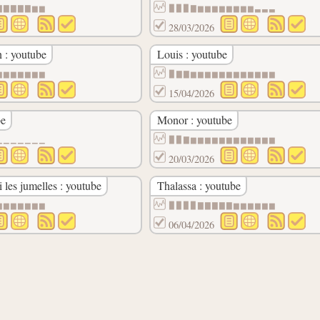
▇▇▇▇▇▆▆
▉▉▉▇▆▆▆▆▆▆▆▆▃▃▃
28/03/2026
 : youtube
Louis : youtube
▆▆▆▆▆▆▆
▉▇▇▆▆▆▆▆▆▆▆▆▆▆▆
15/04/2026
be
Monor : youtube
▁▁▁▁▁▁▁
▉▉▇▆▆▆▆▆▆▆▆▆▆▆▆
20/03/2026
 les jumelles : youtube
Thalassa : youtube
▆▆▆▆▆▆▆
▉▉▉▉▇▇▇▇▇▆▆▆▆▆▆
06/04/2026