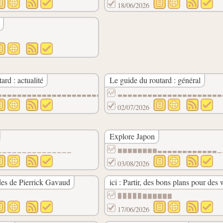
18/06/2026
ard : actualité
Le guide du routard : général
▃▃▃▃▃▃▃▃▃▃▃▃▃▃▃▃▃▃▃▃▃▃▃▃▃▃▃▃▃▃▃▃▃▃▃▃▃▃▃▃▃▃
▃▃▃▃▃▃▃▃▃▃▃▃▃▃▃▃▃▃▃▃▃
02/07/2026
Explore Japon
▁▁▁▁▁▁▁▁▁▁▁▁▁▁▁
▆▆▆▆▆▆▆▆▃▃▃▃▃▃▃▃▃▃▃▃▁
03/08/2026
ades de Pierrick Gavaud
ici : Partir, des bons plans pour de
▉▉▉▉▉▇▇▇▇▇▇
17/06/2026