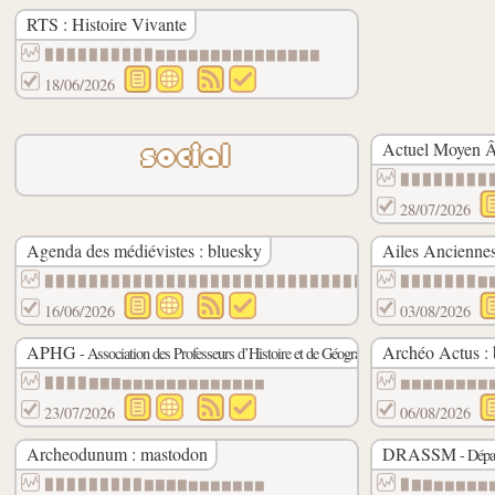
RTS : Histoire Vivante
▉▉▉▉▉▉▉▉▉▉▇▇▇▇▇▇▇▇▇▇▇▇▇▇▇
18/06/2026
Actuel Moyen Â
social
▉▉▉▉▉▉▉▉
28/07/2026
Agenda des médiévistes : bluesky
Ailes Anciennes
▉▉▉▉▉▉▉▉▉▉▉▉▉▉▉▉▉▉▉▉▉▉▉▉▉▉▉▉▉▉
▉▉▉▉▉▉▉▇
16/06/2026
03/08/2026
APHG
Archéo Actus : 
mastodon
- Association des Professeurs d’Histoire et de Géographie :
▉▉▉▉▇▇▇▆▆▆▆▆▆▆▆▆▆▆▆▆
▆▆▆▆▆▆▆▆
23/07/2026
06/08/2026
Archeodunum : mastodon
DRASSM
- Dépa
▉▉▉▉▉▉▉▉▉▇▇▇▇▆▆▆▆▆▆▆
▉▇▇▆▆▆▆▆