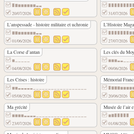
▉▇▆▆▆▆▆▆▃▃
▉▉▉▉▉▉▉▉
20/07/2026
31/07/2026
L’anspessade - histoire militaire et uchronie
L’Histoire Maga
▇▇▆▆▆▆▆▆▃▃
▉▉▉▉▉▉▉▇
01/06/2026
27/07/2026
La Corse d’antan
Les clés du Moye
▆▁▁▁▁▁
▆▆▆▃▃▁▁▁
04/08/2026
09/06/2026
Les Crises : histoire
Mémorial Franc
▆▆▃▃▃▃▃▁▁▁▁▁▁▁▁▁▁▁▁▁▁▁▁▁▁
▉▇▇▇▆▆▆▆
05/08/2026
20/06/2026
Ma grécité
Musée de l’air e
▆▆▆▆▃▃▃▃▁▁▁▁▁▁▁▁▁▁▁▁▁▁▁▁▁
▆▇▉▉▉▉▉
23/07/2026
01/08/2026