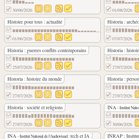
▇▇▆▆▃▃▃
▆▆▆▆▃▃▃▃
30/06/2026
01/08/2026
Histoire pour tous : actualité
Historia : arché
▆▆▆▆▆▆▆▆▆▆▆▆▆▆▆▆▆▆▆▆▆▃▃▃▃▃▃▁▁▁
▉▉▉▉▉▇▇▆
01/06/2026
07/07/2026
Historia : guerres conflits contemporains
Historia : histoi
▉▉▇▇▇▇▇▇▇▆▆▆▆▆▆▆▆▆▆▆
▉▉▇▇▇▆▆▆
25/07/2026
27/07/2026
Historia : histoire du monde
Historia : perso
▉▉▉▇▇▇▆▆▆▆▆▆▆▆▆▆▆▆▆▆
▉▉▉▉▉▉▉▉
27/07/2026
27/07/2026
Historia : société et religions
INA
- Institut Nati
▉▉▉▉▉▆▉▉▉▉▉▉▉▇▇▇▇▇▇▆
▉▉▉▉▉▉▇▇
27/07/2026
30/06/2026
INA
tech et IA
INRAP : Institu
- Institut National de l’Audiovisuel :