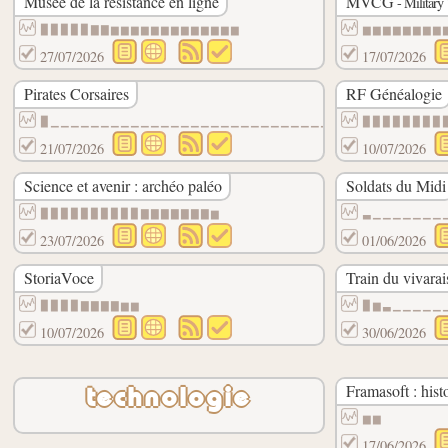
Musée de la résistance en ligne
MVCG
- Military
▉▉▉▉▉▇▇▆▆▆▆▆▆▆▆▆▆▆▆▆
▆▆▆▆▆▆▆▆
27/07/2026
17/07/2026
Pirates Corsaires
RF Généalogie
▉▁▁▁▁▁▁▁▁▁▁▁▁▁▁▁▁▁▁▁▁▁▁▁▁▁▁▁▁▁▁▁▁▁▁▁▁▁▁▁
▉▉▉▉▉▉▉▉
21/07/2026
10/07/2026
Science et avenir : archéo paléo
Soldats du Midi
▉▉▉▉▉▉▉▉▉▉▇▇▇▇▇▇▇▆
▃▁▁▁▁▁▁▁
23/07/2026
01/06/2026
StoriaVoce
Train du vivarai
▉▉▉▉▇▇▇▇▆▆
▉▆▃▁▁▁▁▁
10/07/2026
30/06/2026
Framasoft : hist
technologie
▆▆
17/06/2026