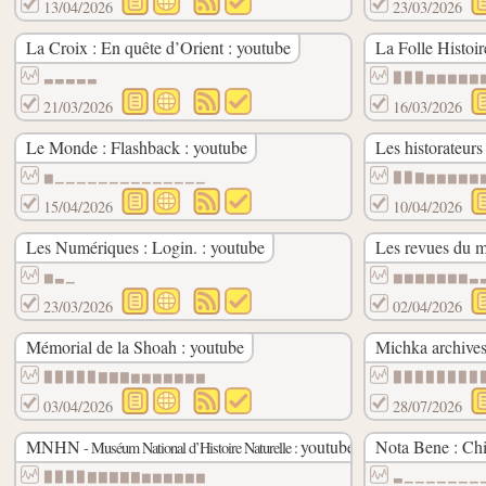
13/04/2026
23/03/2026
La Croix : En quête d’Orient : youtube
La Folle Histoir
▃▃▃▃▃
▉▉▉▆▆▆▆▆
21/03/2026
16/03/2026
Le Monde : Flashback : youtube
Les historateurs
▆▁▁▁▁▁▁▁▁▁▁▁▁▁▁
▉▉▇▆▆▆▆▆
15/04/2026
10/04/2026
Les Numériques : Login. : youtube
Les revues du m
▆▃▁
▆▆▆▆▆▆▆▃
23/03/2026
02/04/2026
Mémorial de la Shoah : youtube
Michka archives
▉▉▉▉▉▇▇▇▆▆▆▆▆▆▆
▉▉▉▉▉▉▉▉
03/04/2026
28/07/2026
MNHN
youtube
Nota Bene : Chi
- Muséum National d’Histoire Naturelle :
▉▉▉▉▇▇▇▇▇▆▆▆▆▆▆
▃▁▁▁▁▁▁▁