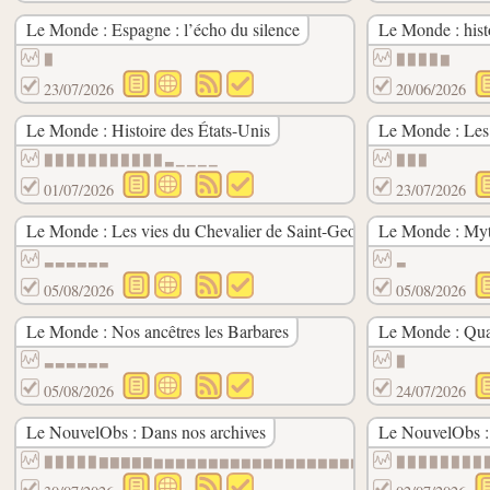
Le Monde : Espagne : l’écho du silence
Le Monde : hist
▉
▉▉▉▉▇
23/07/2026
20/06/2026
Le Monde : Histoire des États-Unis
Le Monde : Les 
▉▉▉▉▉▉▉▉▉▉▉▃▁▁▁▁
▉▉▉
01/07/2026
23/07/2026
Le Monde : Les vies du Chevalier de Saint-George
Le Monde : Myt
▃▃▃▃▃▃
▃
05/08/2026
05/08/2026
Le Monde : Nos ancêtres les Barbares
Le Monde : Qua
▃▃▃▃▃▃
▉
05/08/2026
24/07/2026
Le NouvelObs : Dans nos archives
Le NouvelObs : 
▉▉▉▉▉▇▇▇▇▇▆▆▆▆▆▆▆▆▆▆▆▆▆▆▆▆▆▆▆▆▆▆▆▆▆▆▆▆▆▆
▉▉▉▉▉▉▉▉