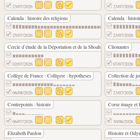
23/07/2026
23/07/2026
Calenda : histoire des religions
Calenda : histoir
▉▉▉▇▇▇▇▇▆▆▆▆▆▆▆▆▆▆▆▆▆▆▆▆▆▆▆▆▆▆
▉▉▉▉▉▉▉▇
25/07/2026
23/07/2026
Cercle d’étude de la Déportation et de la Shoah
Clionautes
▆▆▆▆▆▆▆▆▆▆
▉▉▉▉▉▉▉▉
02/07/2026
07/07/2026
Collège de France : Colligere : hypotheses
Collection de j
▆▆▆▆▆▆▆▆▆▆▆▆▆▃▃▃▃▃▃▃
▉▇▆▆▆▆▃▃
06/08/2026
23/07/2026
Contrepoints : histoire
Corse image et h
▆▃▃▃▁▁▁▁▁▁
▃▃▃▃▃▃▃▃
06/07/2026
30/06/2026
Elizabeth Pardon
Histoire et Ody