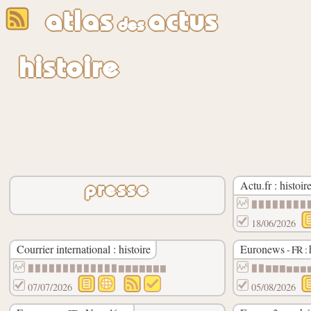
atlas
actus
des
histoire
Actu.fr : histoir
presse
▉▉▉▉▉▉▉▉
18/06/2026
Courrier international : histoire
Euronews
- FR :
▉▉▉▉▉▉▉▉▉▉▉▉▉▇▇▇▇▇▇▇
▉▉▇▇▇▆▆▆
07/07/2026
05/08/2026