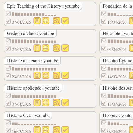
Epic Teaching of the History : youtube
Fondation de la 
▉▇▇▆▆▆▆▆▆▆▆▃▃▃▃
▇▆▆▃▃▁▁▁
07/04/2026
15/04/2026
Gedeon archéo : youtube
Hérodote : yout
▉▉▉▉▉▇▇▇▆▆▆▆▆▆▆
▉▉▉▇▇▆▆▆
27/03/2026
04/04/2026
Histoire à la carte : youtube
Histoire Épique
▉▆▆▆▆▆▆▆▆▆▆▆▆▆▆
▉▆▆▆▆▆▆▆
23/03/2026
14/03/2026
Histoire appliquée : youtube
Histoire des Art
▇▆▆▆▆▆▆▆▆▆▆▆▆▆▆
▉▉▇▆▆▆▆▃
07/04/2026
13/07/2026
Histoire Géo : youtube
Histony : youtu
▆▆▃▃▃▃▃▃▃▃▃▃▃▃▃
▉▆▆▆▃▃▃▁
16/03/2026
07/04/2026