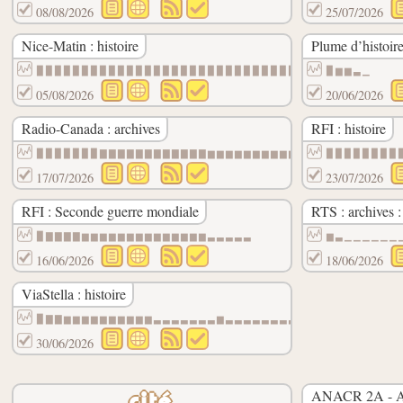
08/08/2026
25/07/2026
Nice-Matin : histoire
Plume d’histoir
▉▉▉▉▉▉▉▉▉▉▉▉▉▉▉▉▉▉▉▉▉▉▉▉▉▉▉▉▉▉▉▉▉▉▉▉▉▉▉▉
▉▆▆▃▁
05/08/2026
20/06/2026
Radio-Canada : archives
RFI : histoire
▉▉▉▉▉▉▉▇▇▇▇▇▇▇▇▇▇▇▇▆▆▆▆▆▆▆▆▆▆▆▆▆▆▆▆▆▆▆▆▆
▉▉▉▉▉▉▉▉
17/07/2026
23/07/2026
RFI : Seconde guerre mondiale
RTS : archives :
▉▇▇▇▇▆▆▆▆▆▆▆▆▆▆▆▆▆▆▃▃▃▃▃
▆▃▁▁▁▁▁▁
16/06/2026
18/06/2026
ViaStella : histoire
▉▇▇▆▆▆▆▆▆▆▆▆▆▃▃▃▃▃▃▃▆▃▃▃▃▃▃▃▃▃
30/06/2026
ANACR 2A - Ass
cité