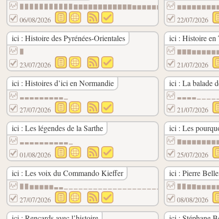
▉▉▉▉▉▉▉▉▉▉▉▇▇▇▇▇▇▇▇▇▇▇▇▆▆▆▆▆▆▆▆▆▆▆▆▆▆▆▆▆
▆▆▆▆▆▆▆▆
06/08/2026
22/07/2026
ici : Histoire des Pyrénées-Orientales
ici : Histoire en
▉
▇▇▇▆▆▆▆▆
23/07/2026
21/07/2026
ici : Histoires d’ici en Normandie
ici : La balade
▃▃▃▃▃▃▃▃▃▁
▃▃▃▃▁▁▁▁
27/07/2026
21/07/2026
ici : Les légendes de la Sarthe
ici : Les pourqu
▃▃▃▃▃▃▃▃▃▃▁
▇▆▆▆▆▆▆▆
01/08/2026
25/07/2026
ici : Les voix du Commando Kieffer
ici : Pierre Bell
▉▉▆▆▆▆▆▃▃▁▁▁▁▁▁▁▁▁▁▁▁▁▁▁▁▁▁▁▁▁▁▁▁▁▁▁▁
▉▉▇▇▆▆▆▆
27/07/2026
08/08/2026
ici : Rencards avec l’histoire
ici : Stéphane B