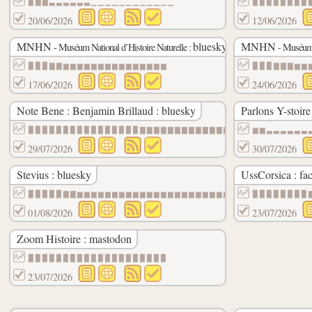
▉▆▆▃▃▃▃▃▃▁▁▁▁▁▁▁▁▁▁▁▁
▉▉▉▉▉▉▉▉
20/06/2026
12/06/2026
MNHN
bluesky
MNHN
- Muséum National d’Histoire Naturelle :
- Muséum N
▉▉▉▇▇▆▆▆▆▆▆▆▆▆▆▆▆▆▆▆
▉▉▉▇▇▇▆▆
17/06/2026
24/06/2026
Note Bene : Benjamin Brillaud : bluesky
Parlons Y-stoire
▉▉▉▉▉▉▉▉▉▉▉▉▉▉▉▉▇▇▇▇▇▇▇▇▇▇▇▇▇
▆▆▃▃▃▃▃▃
29/07/2026
30/07/2026
Stevius : bluesky
UssCorsica : fa
▉▉▉▉▉▇▇▆▆▆▆▆▆▆▆▆▆▆▆▆▆▆▆▆▆▆▆▆▆▆
▉▉▉▉▉▉▉▉
01/08/2026
23/07/2026
Zoom Histoire : mastodon
▉▉▉▉▉▉▉▉▉▉▉▉▉▉▉▉▉▉▉▉
23/07/2026