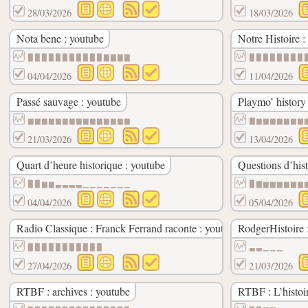
28/03/2026
18/03/2026
Nota bene : youtube
Notre Histoire :
▉▉▉▉▉▉▉▉▉▉▉▇▇▇▇
▉▉▉▉▉▉▉▉
04/04/2026
11/04/2026
Passé sauvage : youtube
Playmo’ history
▆▆▆▆▆▆▆▆▆▆▆▆▆▆▆
▇▆▆▆▆▆▆▆
21/03/2026
13/04/2026
Quart d’heure historique : youtube
Questions d’hist
▉▉▆▆▃▃▃▃▁▁▁▁▁▁▁
▉▇▆▆▆▆▆▆
04/04/2026
05/04/2026
Radio Classique : Franck Ferrand raconte : youtube
RodgerHistoire 
▉▉▉▉▉▉▉▉▉▉▉
▃▃▁▁▁
27/04/2026
21/03/2026
RTBF : archives : youtube
RTBF : L’histoi