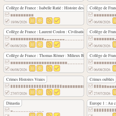
Collège de France : Isabelle Ratié : Histoire des systèmes de pensée
Collège de Franc
▆▆▆▆▆▆▆▆▆
▆▆▆▆▆▆▆▆
18/06/2026
06/08/2026
Collège de France : Laurent Coulon : Civilisation de l’Égypte pha
Collège de Fran
▆▆▆▆▆▆▆▆▆▆▆▆▆▃▃▃▃▃▃▃▃▁▁▁▁▁▁▁▁▁▁▁▁▁▁▁▁▁
▆▆▆▆▆▆▆▆
06/08/2026
06/08/2026
Collège de France : Thomas Römer : Milieux Bibliques
Collège de Franc
▆▆▆▆▆▆▆▆▆▆▆▆▆▆▆▆▆▆▆▆▆▆▁▁▁▁▁▁▁▁▁▁▁▁▁▁▁▁▁▁
▆▆▆▆▆▆▆▆
06/08/2026
06/08/2026
Crimes Histoires Vraies
Crimes oubliés
▉▉▉▉▉▉▉▉▉▉▉▉▉▉▉▉▉▉▉▉▇▇▇▇▇▇▇▇▇▇▇▇▇▇▇▇▇▇▆▆
▉▉▉▇▇▆▆▆
27/07/2026
27/07/2026
Dinastia
Europe 1 : Au co
▃▁▁▁▁▁▁▁▁▁▁▁▁
▉▉▉▉▉▉▉▉