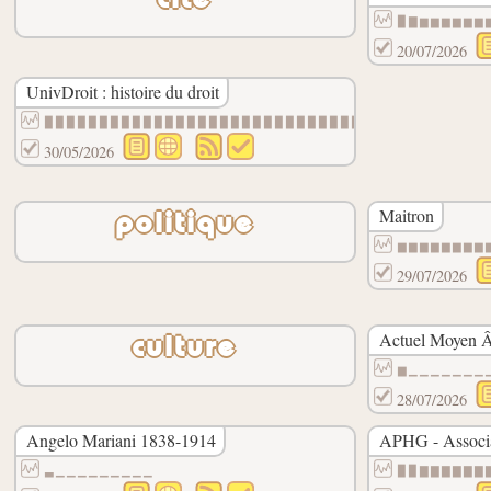
▉▇▆▆▆▆▆▆
20/07/2026
UnivDroit : histoire du droit
▉▉▉▉▉▉▉▉▉▉▉▉▉▉▉▉▉▉▉▉▉▉▉▉▉▉▉▉▉▉
30/05/2026
Maitron
politique
▆▆▆▆▆▆▆▆
29/07/2026
Actuel Moyen 
culture
▆▁▁▁▁▁▁▁
28/07/2026
Angelo Mariani 1838-1914
APHG - Associat
▃▁▁▁▁▁▁▁▁▁
▉▉▇▇▇▇▇▇