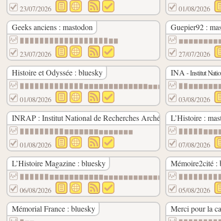
23/07/2026
01/08/2026
Geeks anciens : mastodon
Guepier92 : ma
▉▉▉▉▉▉▉▉▉▉▉▉▉▉▉▉▉▉▇▇
▆▆▆▆▆▆▆▆
23/07/2026
27/07/2026
Histoire et Odyssée : bluesky
INA
- Institut Nati
▉▉▉▉▉▉▉▉▉▉▉▉▉▇▇▇▇▇▇▇▇▇▇▇▇▇▆▆▆▆
▉▉▇▇▇▇▇▇
01/08/2026
03/08/2026
INRAP : Institut National de Recherches Archéologiques Préventiv
L’Histoire : ma
▉▉▉▉▉▉▉▉▉▇▇▇▇▇▇▇▆▆▆▆▆▆▆
▉▉▉▉▉▇▇▇
01/08/2026
07/08/2026
L’Histoire Magazine : bluesky
Mémoire2cité : 
▉▉▉▉▉▉▇▇▇▇▇▇▇▇▇▇▇▆▆▆▆▆▆▆▆▆▆▆▆
▉▉▉▉▉▉▉▉
06/08/2026
05/08/2026
Mémorial France : bluesky
Merci pour la ca