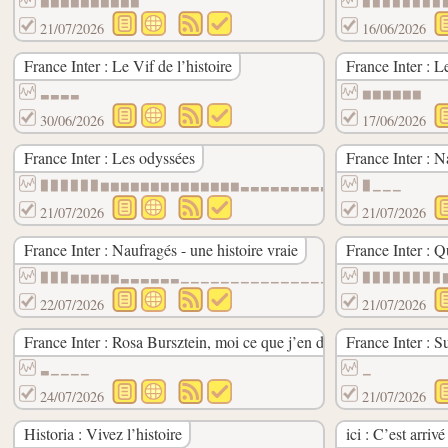
▇▆▆▆▆▆▆▆▆▆
▉▉▉▉▉▉▉▉
21/07/2026
16/06/2026
France Inter : Le Vif de l’histoire
France Inter : 
▃▃▃▃
▆▆▆▆▆▆
30/06/2026
17/06/2026
France Inter : Les odyssées
France Inter : 
▉▉▉▉▉▉▆▆▆▆▆▆▆▆▆▆▆▆▆▆▃▃▃▃▃▃▃▃▃▁▁▁▁▁▁▁▁▁▁▁
▉▁▁▁
21/07/2026
21/07/2026
France Inter : Naufragés - une histoire vraie
France Inter : Q
▉▉▉▆▆▆▆▆▃▃▃▃▃▃▁▁▁▁▁▁▁▁▁▁▁▁▁▁▁▁▁▁▁▁▁▁▁▁▁▁
▉▉▉▉▉▉▉▉
22/07/2026
21/07/2026
France Inter : Rosa Bursztein, moi ce que j’en dis
France Inter : S
▃▁▁▁▁
▁
24/07/2026
21/07/2026
Historia : Vivez l’histoire
ici : C’est arriv