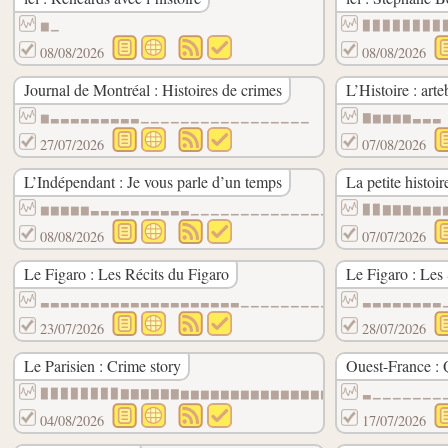
▆▁
▉▉▉▉▉▉▉▉
08/08/2026
08/08/2026
Journal de Montréal : Histoires de crimes
L’Histoire : arte
▆▃▃▃▃▃▃▃▃▃▁▁▁▁▁▁▁▁▁▁▁▁▁▁▁▁▁
▇▆▆▆▆▃▃▃
27/07/2026
07/08/2026
L’Indépendant : Je vous parle d’un temps
La petite histoi
▆▆▆▆▆▃▃▃▃▃▃▃▃▃▃▁▁▁▁▁▁▁▁▁▁▁▁▁▁▁▁▁▁▁▁▁▁▁▁▁
▉▉▇▇▇▆▆▆
08/08/2026
07/07/2026
Le Figaro : Les Récits du Figaro
Le Figaro : Les
▃▃▃▃▃▃▃▃▃▃▃▃▃▃▃▃▃▃▃▃▁▁▁▁▁▁▁▁▁▁▁▁▁▁▁▁▁▁▁▁
▃▃▃▃▃▃▃▃
23/07/2026
28/07/2026
Le Parisien : Crime story
Ouest-France : Q
▉▉▉▉▉▉▉▉▇▇▇▇▇▇▆▆▆▆▆▆▆▆▆▆▆▆▆▆▆▆▆▆▆▆▆▆▆▆▆▆
▃▁▁▁▁▁▁▁
04/08/2026
17/07/2026