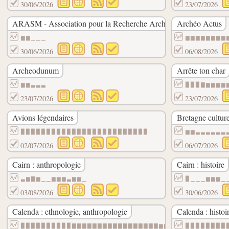
30/06/2026
23/07/2026
ARASM - Association pour la Recherche Archéologique Sous-Ma
Archéo Actus
▆▆▁▁▁
▆▆▆▆▆▆▆▆
30/06/2026
06/08/2026
Archeodunum
Arrête ton char
▆▆▃▃▃
▉▉▉▇▆▆▆▆
23/07/2026
23/07/2026
Avions légendaires
Bretagne culture
▉▉▉▉▉▉▉▉▉▉▉▉▉▉▉▉▉▉▉▉▉▉▉▉▉
▆▆▃▃▃▃▃▃
02/07/2026
06/07/2026
Cairn : anthropologie
Cairn : histoire
▃▆▇▆▁▁▆▆▆▃▆▆▁
▉▁▁▁▆▆▆▁
03/08/2026
30/06/2026
Calenda : ethnologie, anthropologie
Calenda : histoi
▉▉▉▉▉▉▉▉▉▉▇▇▇▇▇▇▇▇▇▇▇▇▇▇▇▇▇▆▆▆
▉▉▉▉▉▉▉▉