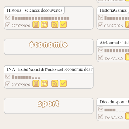
Historia : sciences découvertes
HistoriaGames
▉▇▇▇▆▆▆▆▆▆▆▆▆▆▆▆▆▆▆▆
▉▇▇▇▇▇▇▇
27/07/2026
02/07/2026
AirJournal : hist
économie
▉▉▉▉▉▉▉▉
18/06/2026
INA
économie des médias
- Institut National de l’Audiovisuel :
▉▇▆▆▆▆▆▃▃▃
20/07/2026
Dico du sport : h
sport
▆▆▆▆▁▁▁▁
17/07/2026