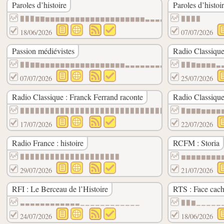
Paroles d’histoire
Paroles d’histoi
▉▉▉▇▇▆▆▆▆▆▆▆▆▆▆▆▆▆▆▆▆▆▆▆▆▃▃▃▃▃▃▃▃▃▃▃▃▃▃▃
▉▉▉▉
18/06/2026
07/07/2026
Passion médiévistes
Radio Classique
▉▉▇▇▆▆▆▆▆▆▆▆▆▆▆▆▆▆▆▆▆▃▃▃▃▃▃▃▃▃▃▃▃▃▃▃▃▃▃▃
▉▉▇▆▆▆▆▃
07/07/2026
25/07/2026
Radio Classique : Franck Ferrand raconte
Radio Classique 
▉▉▉▉▉▉▉▉▉▉▉▉▉▉▉▉▉▉▉▉▉▉▉▉▉▉▉▉▉▉▉▇▇▇▇▇▇▇▇▇
▉▇▇▇▆▆▆▆
17/07/2026
22/07/2026
Radio France : histoire
RCFM : Storia
▉▉▉▉▉▉▉▉▉▉▉▉▉▉▉▉▉▉▉▉
▆▆▆▆▆▆▆▆
29/07/2026
21/07/2026
RFI : Le Berceau de l’Histoire
RTS : Face cac
▃▃▃▃▃▃▃▃▃▃▃▃▁▁▁▁▁▁▁▁▁▁▁▁
▉▉▇▁▁▁▁▁
24/07/2026
18/06/2026