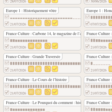
28/07/2026
30/06/2026
Europe 1 : Historiquement vôtre
Europe 1 : Hond
▃▃▃▃▃▃▃▃▃▃▃▃▃▃▃▃▃▃▃▃▃▃▃▃▃▁▁▁▁▁▁▁▁▁▁▁▁▁▁▁
▉▉▉▉▉▉▉▉
21/07/2026
07/07/2026
France Culture : Carbone 14, le magazine de l’archéologie
France Culture 
▇▇▆▆▆▆▆▆▆▆▆▆▆▆▆
▉▉▇▇▆▆▆▆
21/07/2026
21/07/2026
France Culture : Grande Traversée
France Culture : 
▉▉▉▉▉▉▉▉▉▉▉▉▉▉▉▉▉▉▉▉▇▇▇▇▇▇▇▇▇▇▇▆▆▆▆▆▆▆▆▆
▉▁▁▁▁▁▁▁
21/07/2026
21/07/2026
France Culture : Le Cours de l’histoire
France Culture :
▉▉▉▉▉▉▉▉▉▉▉▉▉▉▉▉▉▉▉▉▉▉▉▉▇▇▇▇▇▇▇▇▇▇▇▇▇▆▆▆
▉▉▉▉▉▉▉▉
21/07/2026
21/07/2026
France Culture : Le Pourquoi du comment : histoire
France Culture :
▇▆▆▆▆▆▆▆▆▆▆▆▆▆
▉▉▇▇▇▇▆▆