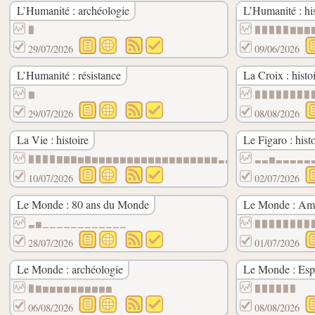
L’Humanité : archéologie
L’Humanité : his
▉
▉▉▉▉▉▇▇▇
29/07/2026
09/06/2026
L’Humanité : résistance
La Croix : histo
▇
▉▉▉▉▉▉▉▉
29/07/2026
08/08/2026
La Vie : histoire
Le Figaro : histo
▉▉▉▉▇▇▇▆▇▆▆▆▆▆▆▆▆▆▆▆▆▆▆▆▆▆▆▃▃▃▃▆▃▆▃▃▃▃▃▃
▃▃▆▃▃▃▃▃
10/07/2026
02/07/2026
Le Monde : 80 ans du Monde
Le Monde : Ame
▃▆▁▁▁▁▁▁▁▁▁▁▁▁
▉▉▉▉▉▉▉▉
28/07/2026
01/07/2026
Le Monde : archéologie
Le Monde : Espa
▉▇▆▆▆▆▆▆▆▆▆▆
▉▉▉▉▉▉
06/08/2026
08/08/2026