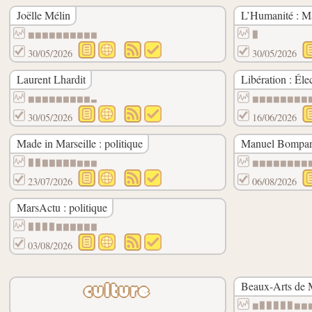
Joëlle Mélin
L’Humanité : 
▆▆▆▆▆▆▆▆▆▆
▉
30/05/2026
30/05/2026
Laurent Lhardit
Libération : Éle
▆▆▆▆▆▆▆▆▆▃
▆▆▆▆▆▆▆▆
30/05/2026
16/06/2026
Made in Marseille : politique
Manuel Bompa
▉▉▇▇▇▇▇▆▆▆
▆▆▆▆▆▆▆▆
23/07/2026
06/08/2026
MarsActu : politique
▉▉▉▉▇▇▇▇▇▇
03/08/2026
Beaux-Arts de M
culture
▆▉▉▉▉▉▆▆