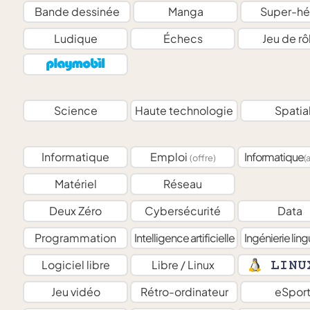
Bande dessinée
Manga
Super-hé
Ludique
Échecs
Jeu de rô
Science
Haute technologie
Spatia
Informatique
Emploi
Informatique
(offre)
(
Matériel
Réseau
Deux Zéro
Cybersécurité
Data
Programmation
Intelligence artificielle
Ingénierie ling
Logiciel libre
Libre / Linux
Jeu vidéo
Rétro-ordinateur
eSpor