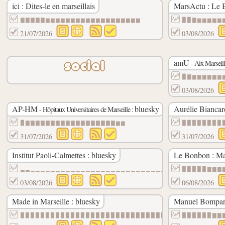
ici : Dites-le en marseillais
MarsActu : Le 
▇▇▇▇▇▆▆▆▆▆▆▆▆▆▆▆▆▆▆▆▆▆▆▆
▉▉▇▆▆▆▆▆
21/07/2026
03/08/2026
amU
- Aix Marseill
social
▉▇▆▆▆▆▆▆
03/08/2026
AP-HM
bluesky
Aurélie Biancare
- Hôpitaux Universitaires de Marseille :
▉▇▇▇▇▇▇▇▇▇▇▇▇▇▇▇▇▇▇▆▆
▉▉▉▉▉▉▉▉
31/07/2026
31/07/2026
Institut Paoli-Calmettes : bluesky
Le Bonbon : Mar
▃▃▁▁▁▁▁▁▁▁▁▁▁▁▁▁▁▁▁▁▁▁▁▁▁▁▁▁▁▁
▉▉▉▉▉▇▇▇
03/08/2026
06/08/2026
Made in Marseille : bluesky
Manuel Bompard
▉▉▉▉▉▉▉▉▉▉▉▉▉▉▉▉▉▉▉▉▉▉▉▉▉▉▉▉▉▉
▉▉▉▉▉▉▇▇