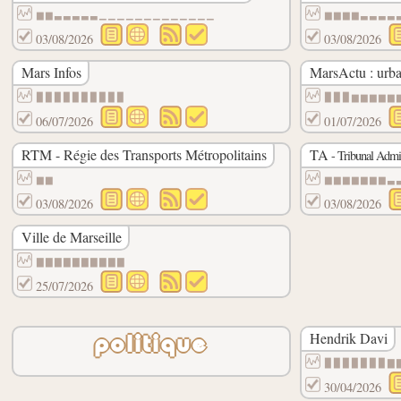
▆▆▃▃▃▃▃▁▁▁▁▁▁▁▁▁▁▁▁▁
▆▆▆▆▃▃▃▃
03/08/2026
03/08/2026
Mars Infos
MarsActu : urb
▉▉▉▉▉▉▉▉▉▉
▉▉▉▆▆▆▆▆
06/07/2026
01/07/2026
RTM - Régie des Transports Métropolitains
TA
- Tribunal Admin
▆▆
▆▆▆▆▆▆▆▃
03/08/2026
03/08/2026
Ville de Marseille
▇▇▇▇▇▇▇▇▇▇
25/07/2026
Hendrik Davi
politique
▉▉▉▉▉▉▉▇
30/04/2026