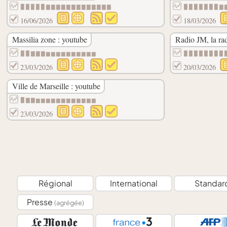
▉▉▉▉▉▇▇▇▇▇▇▇▇▇▇▇▇▇
▉▉▉▉▉▉▉▇
16/06/2026
18/03/2026
Massilia zone : youtube
Radio JM, la rad
▉▉▇▇▇▆▆▆▆▆▆▆▆▆▆
▉▉▉▉▉▉▉▉
23/03/2026
20/03/2026
Ville de Marseille : youtube
▉▇▇▆▆▆▆▆▆▆▆▆▆▆▆
23/03/2026
Régional
International
Standar
Presse
(agrégée)