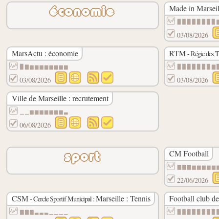
Made in Marseil
économie
▉▉▉▉▉▉▉▉
03/08/2026
MarsActu : économie
RTM
- Régie des T
▉▇▆▆▆▆▆▆▆▆
▉▉▉▉▉▉▉▇
03/08/2026
03/08/2026
Ville de Marseille : recrutement
▁▁▆▆▆▆▆▆▆▃
06/08/2026
CM Football
sport
▇▇▇▆▆▆▆▆
22/06/2026
CSM
Marseille : Tennis
Football club de
- Cercle Sportif Municipal :
▇▇▇▃▃▃▁▁▁▁
▉▉▉▉▉▉▉▉