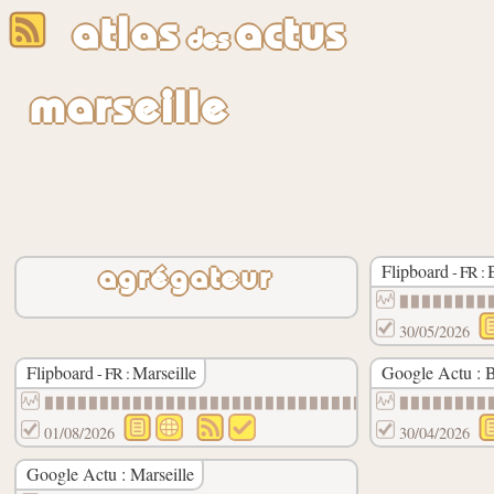
atlas
actus
des
marseille
Flipboard
- FR :
agrégateur
▉▉▉▉▉▉▉▉
30/05/2026
Flipboard
Marseille
Google Actu : 
- FR :
▉▉▉▉▉▉▉▉▉▉▉▉▉▉▉▉▉▉▉▉▉▉▉▉▉▉▉▉▉▉
▉▉▉▉▉▉▉▉
01/08/2026
30/04/2026
Google Actu : Marseille