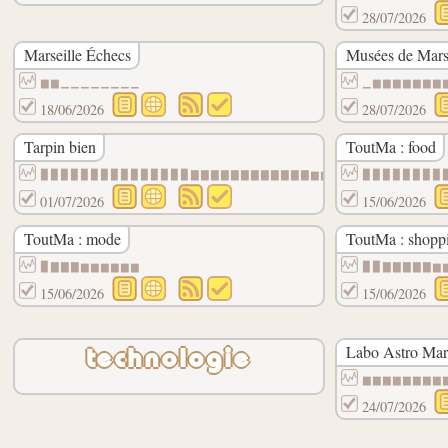
28/07/2026
Marseille Échecs
Musées de Marse
▆▆▁▁▁▁▁▁▁▁
▁▆▆▆▆▆▆▆
18/06/2026
28/07/2026
Tarpin bien
ToutMa : food
▉▉▉▉▉▉▉▉▉▉▉▉▉▉▉▇▇▇▇▇▇▇▇▇▇▇▇▆▆▆▆▆▆▆▆▆▆▆▆▆
▉▉▉▉▉▉▉▉
01/07/2026
15/06/2026
ToutMa : mode
ToutMa : shopp
▉▇▇▇▆▆▆▆▆▆
▉▉▇▇▇▇▇▆
15/06/2026
15/06/2026
Labo Astro Mars
technologie
▆▆▆▆▆▆▆▆
24/07/2026