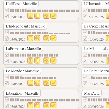
HuffPost : Marseille
L’Humanité : Ma
▉▉▉▉▉▇▇▆▆▆▆▆▆▆▆▆▆▆▆▆▆▆▆▆▆▆▆▆▆▆
▉▇▇▇▇▇▇▇
03/08/2026
29/07/2026
L’Indépendant : Marseille
La Croix : Marse
▇▇▆▆▆▆▆▆▆▆▆▆▆▆▆▆▃▃▃▃▃▃▃▃▃
▉▉▉▇▇▇▆▆
03/08/2026
13/06/2026
LaProvence : Marseille
Le Méridional :
▉▉▉▉▉▉▉▉▉▉▉▉▉▉▉▉▉▉▉▉
▉▉▉▇▇▇▆▆
30/06/2026
16/06/2026
Le Monde : Marseille
Le Point : Marse
▉▇▇▇▇▆▆▆▆▆▆▆▆▆▆▆▆▆▆
▁▇▆▆▆▆▆▆
09/06/2026
15/06/2026
Libération : Marseille
MarsActu
▉▉▉▉▇▇▇▇▆▆▆▆▆▆▆▆▆▆▆▆▆▆▆▆▆▆▆▆▆▆▆▆▆▆▆▆▆▆▆▆
▉▉▉▉▉▉▉▉
03/08/2026
30/06/2026