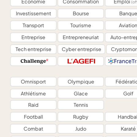
Économie
Consommation
Emploi
(of
Investissement
Bourse
Banqu
Transport
Tourisme
Aviatio
Entreprise
Entrepreneuriat
Auto-entre
Tech entreprise
Cyber entreprise
Cryptomon
Omnisport
Olympique
Fédérati
Athlétisme
Glace
Golf
Raid
Tennis
Football
Rugby
Handbal
Combat
Judo
Karaté