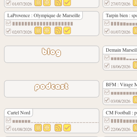
01/07/2026
27/07/2026
LaProvence : Olympique de Marseille
Tarpin bien : sp
▉▉▉▉▉▉▉▉▉▉▉▉▉▉▉▉▉▉▉▉
▉▉▉▇▇▆▆▆
02/07/2026
01/07/2026
Demain Marseill
blog
▆▆▆▆▆▃▃▃
18/06/2026
BFM : Virage M
podcast
▆▆▆▆▆▆▆▆
03/08/2026
Cartel Nord
CM Football : p
▆▆▆▆▆▆▁▁▁▁▁▁▁▁▁▁▁▁▁▁▁▁▁▁▁▁▁▁▁▁▁▁▁▁▁▁▁
▉▉▉▉▇▇▇▇
01/08/2026
22/06/2026