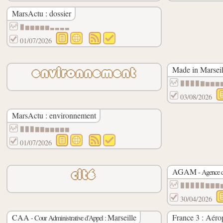
MarsActu : dossier
▉▆▆▆▆▆▃▃▃▃
01/07/2026
Made in Marseil
environnement
▉▉▉▉▇▆▆▆
03/08/2026
MarsActu : environnement
▉▉▉▇▇▆▆▆▆▆
01/07/2026
AGAM
- Agence d
cité
▉▉▉▉▉▇▇▇
30/04/2026
CAA
Marseille
France 3 : Aéro
- Cour Administrative d’Appel :