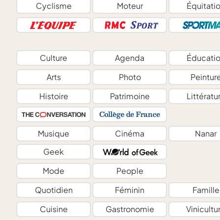
Cyclisme
Moteur
Équitati
Culture
Agenda
Éducati
Arts
Photo
Peintur
Histoire
Patrimoine
Littératu
Musique
Cinéma
Nanar
Geek
Mode
People
Quotidien
Féminin
Famille
Cuisine
Gastronomie
Vinicultu