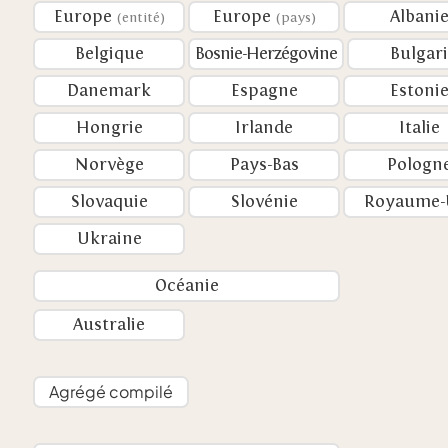
Europe
Europe
Albani
(entité)
(pays)
Belgique
Bosnie-Herzégovine
Bulgar
Danemark
Espagne
Estoni
Hongrie
Irlande
Italie
Norvège
Pays-Bas
Pologn
Slovaquie
Slovénie
Royaume-
Ukraine
Océanie
Australie
Agrégé compilé