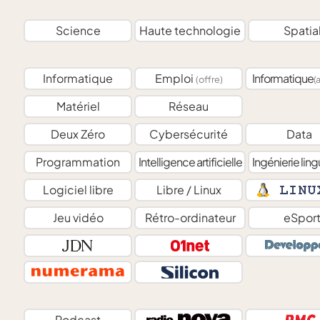
Science
Haute technologie
Spatia
Informatique
Emploi
Informatique
(offre)
(
Matériel
Réseau
Deux Zéro
Cybersécurité
Data
Programmation
Intelligence artificielle
Ingénierie ling
Logiciel libre
Libre / Linux
Jeu vidéo
Rétro-ordinateur
eSpor
Podcast