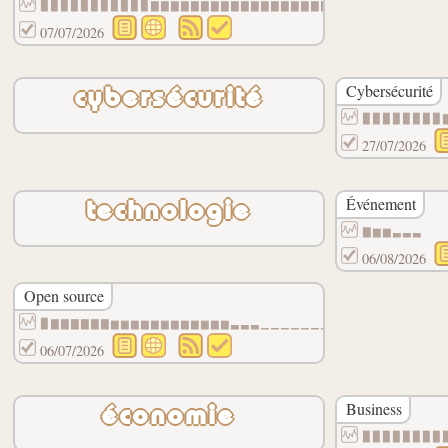
▉▉▉▉▉▉▉▉▉▉▉▇▇▇▇▇▇▇▇▇▇▇▇▇▇▇▇▇▇▇▇▇▇▇▇▇▇▇▇▇
07/07/2026
Cybersécurité
cybersécurité
▉▉▉▉▉▉▉▉
27/07/2026
Événement
technologie
▇▆▆▃▃▃
06/08/2026
Open source
▉▇▇▇▇▇▇▆▆▆▆▆▆▆▆▆▆▆▆▃▃▃▁▁▁▁▁▁▁▁▁▁▁▁▁▁▁▁▁▁
06/07/2026
Business
économie
▉▉▉▉▉▉▉▉