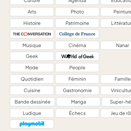
Culture
Agenda
Éducati
Arts
Photo
Peintur
Histoire
Patrimoine
Littératu
Musique
Cinéma
Nanar
Geek
Mode
People
Quotidien
Féminin
Famille
Cuisine
Gastronomie
Vinicultu
Bande dessinée
Manga
Super-hé
Ludique
Échecs
Jeu de rô