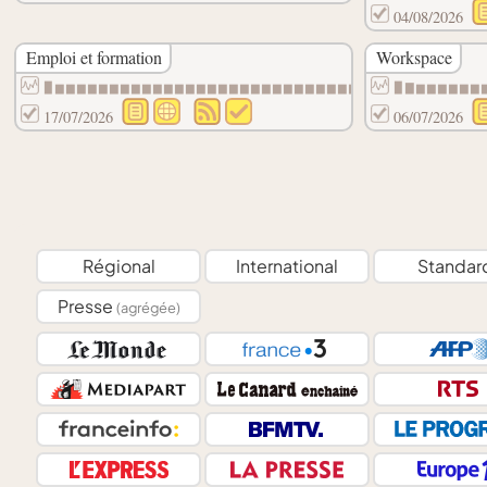
04/08/2026
Emploi et formation
Workspace
▉▆▆▆▆▆▆▆▆▆▆▆▆▆▆▆▆▆▆▆▆▆▆▆▆▆▆▆▆▆▃▃▃▃▃▃▃▃▃▃
▉▇▆▆▆▆▆▆
17/07/2026
06/07/2026
Régional
International
Standar
Presse
(agrégée)