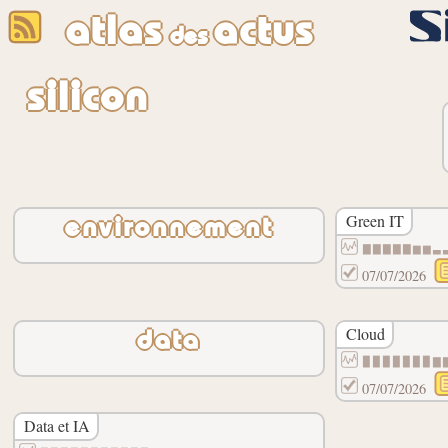
atlas
actus
des
silicon
Green IT
environnement
▇▇▇▇▇▆▆▃
07/07/2026
Cloud
data
▉▉▉▉▉▉▉▇
07/07/2026
Data et IA