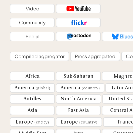
Video
Community
Social
Compiled aggregator
Press aggregated
Co
Africa
Sub-Saharan
Maghre
America
America
Latin Am
(global)
(country)
Antilles
North America
United St
Asia
East Asia
Central A
Europe
Europe
Franc
(entity)
(country)