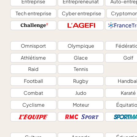
Entreprise
Entrepreneuriat
Auto-entre
Tech entreprise
Cyber entreprise
Cryptomon
Omnisport
Olympique
Fédérati
Athlétisme
Glace
Golf
Raid
Tennis
Football
Rugby
Handbal
Combat
Judo
Karaté
Cyclisme
Moteur
Équitati