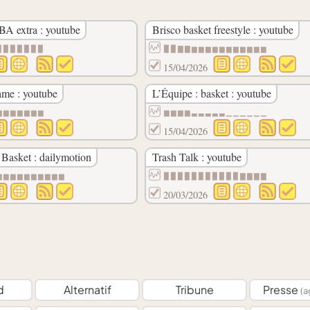
BA extra : youtube
Brisco basket freestyle : youtube
▉▉▉▉▉▉▉
▉▉▇▇▆▆▆▆▆▆▆▆▆▆▆
15/04/2026
me : youtube
L’Équipe : basket : youtube
▆▆▆▆▆▆▆
▆▆▆▆▃▃▃▃▃▁▁▁▁▁▁
15/04/2026
 Basket : dailymotion
Trash Talk : youtube
▆▆▆▆▆▆▆▆▆▆
▉▉▉▉▉▉▉▉▉▉▉▇▇▇▇
20/03/2026
d
Alternatif
Tribune
Presse
(a