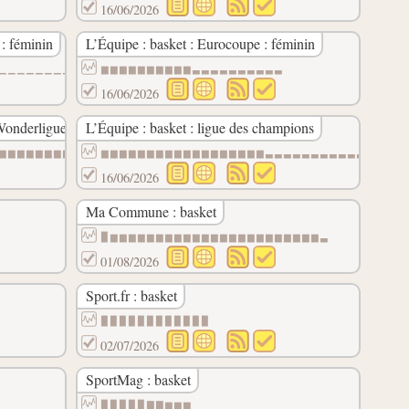
16/06/2026
 : féminin
L’Équipe : basket : Eurocoupe : féminin
▁▁▁▁▁▁▁▁▁▁▁▁▁▁▁▁
▆▆▆▆▆▆▆▆▆▆▃▃▃▃▃▃▃▃▃▃
16/06/2026
Wonderligue
L’Équipe : basket : ligue des champions
▆▆▆▆▆▆▆▆▆▆▆▆▆▆▆▆▆▆▆▆▆▆▆▆▆▆▆▆▆
▆▆▆▆▆▆▆▆▆▆▆▆▆▆▆▆▆▆▃▃▃▃▃▃▃▃▃▃▃▃▃▃▃
16/06/2026
Ma Commune : basket
▉▆▆▆▆▆▆▆▆▆▆▆▆▆▆▆▆▆▆▆▆▆▆▆▃
01/08/2026
Sport.fr : basket
▉▉▉▉▉▉▉▉▉▉▉▉
02/07/2026
SportMag : basket
▉▉▉▉▉▇▇▆▆▆