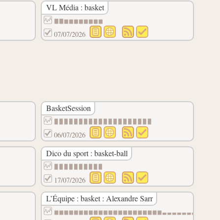
VL Média : basket
▇▇▆▆▆▆▆▆▆▆
07/07/2026
BasketSession
▉▉▉▉▉▉▉▉▉▉▉▉▉▉▉▉▉▉▉▉
06/07/2026
Dico du sport : basket-ball
▉▉▉▉▉▉▉▉▉▉
17/07/2026
L’Équipe : basket : Alexandre Sarr
▆▆▆▆▆▆▆▆▆▆▆▆▆▆▆▆▆▆▆▆▆▆▃▃▃▃▃▃▃▃▃▃▃