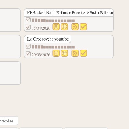
FFBasket-Ball
formation :
- Fédération Française de Basket-Ball :
▉▉▇▇▇▆▆▆▆▆▆▆▆▆▆
15/04/2026
Le Crossover : youtube
▉▉▇▇▆▆▆▆▆▆▆▆▆▆▆
20/03/2026
grégée)