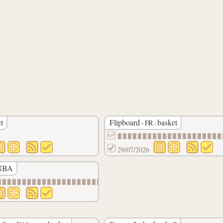
t
Flipboard
basket
- FR :
▉▉▉▉▉▉▉▉▉▉▉▉▉▉▉▉▉▉▉▉▉
29/07/2026
 NBA
▉▉▉▉▉▉▉▉▉▉▉▉▉▉▉▉▉▉▉▉▉▉▉▉▉▉▉▉▉▉▉▉▉▉▉▉▉▉▉▉▉▉▉▉▉
▉▉▉▉▉▉▉▉▉▉▉▉▉▉▉▉▉▉▉▉▉▉▉▉▉▉▉▉▉▉▉▉▉▉▉▉▉▉▉▉▉▉▉▉▉