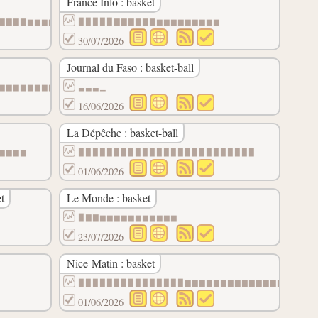
France Info : basket
▇▇▇▇▆▆▆▆▆
▉▉▉▉▉▇▇▇▇▇▇▆▆▆▆▆▆▆▆▆
30/07/2026
Journal du Faso : basket-ball
▆▆▆▆▆▆▆▆▆
▃▃▃▁
16/06/2026
La Dépêche : basket-ball
▃▃▃▃▃▃▃▃▃▃▃▃▃▃▁▁▁▁▁▁▁▁▁▁▁▁▁▁▁▁▁▁▁▁▁▁▁▁▁▁▁▁▁▁▁
▆▆▆▆
▉▉▉▉▉▉▉▉▉▉▉▉▉▉▉▉▉▉▉▉▉▉▉▉▉
01/06/2026
t
Le Monde : basket
▉▇▇▆▆▆▆▆▆▆▆▆▆▆
23/07/2026
Nice-Matin : basket
▉▉▉▉▉▉▉▉▉▉▉▉▉▉▉▇▇▇▇▇▇▇▇▇▇▇▇▇▇▇▇▇▇
01/06/2026