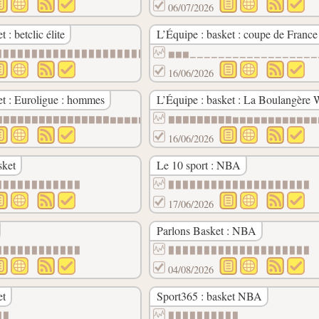
06/07/2026
 : betclic élite
L’Équipe : basket : coupe de France
▉▉▉▉▉▉▉▉▉▉
▉▉▉▉▉▉▉▉▉▉▉▉▉▉▉▉▉▉▉▉▉▉▉▉▉▉▉▉▉▉▉▉▉▇▇▇▇▇▇▇▇▇
▆▆▆▁▁▁▁▁▁▁▁▁▁▁▁▁▁▁▁▁▁
16/06/2026
et : Euroligue : hommes
L’Équipe : basket : La Boulangère 
▃▃▃▃▁▁▁▁▁▁
▇▇▇▇▇▇▇▇▇▇▇▇▇▇▇▇▆▆▆▆▆▆▆▆▆▆▆▆▆▆▆▆▆▆▆▆▆▆▆▆▆▆
▇▇▇▇▇▇▇▇▇▆▆▆▆▆▆▆▆▆▆▆▆
16/06/2026
sket
Le 10 sport : NBA
▉▉▉▉▉▉▉▉▉▉
▉▉▉▉▉▉▉▉▉▉▉▉
▉▉▉▉▉▉▉▉▉▉▉▉▉▉▉▉▉▉▉▉
17/06/2026
Parlons Basket : NBA
▉▉▉▉▉▉▉▉▉▉▉▉
▉▉▉▉▉▉▉▉▉▉▉▉▉▉▉▉▉▉▉▉
04/08/2026
et
Sport365 : basket NBA
▉▉
▉▉▉▉▉▉▉▉▉▉