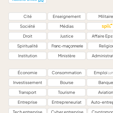
Cité
Enseignement
Militair
Société
Médias
Droit
Justice
Affaire Eps
Spiritualité
Franc-maçonnerie
Religio
Institution
Ministère
Administra
Économie
Consommation
Emploi
(of
Investissement
Bourse
Banqu
Transport
Tourisme
Aviatio
Entreprise
Entrepreneuriat
Auto-entre
Tech entreprise
Cyber entreprise
Cryptomon