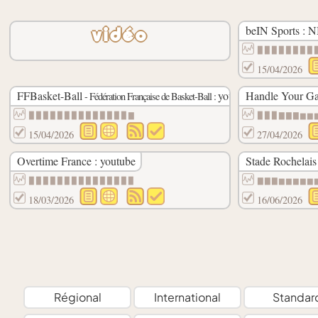
beIN Sports : N
vidéo
▉▉▉▉▉▉▉▉
15/04/2026
FFBasket-Ball
youtube
Handle Your Ga
- Fédération Française de Basket-Ball :
▉▉▉▉▉▉▉▉▉▉▉▉▉▉▇
▉▉▉▇▇▇▆▆
15/04/2026
27/04/2026
Overtime France : youtube
Stade Rochelais
▉▉▉▉▉▉▉▉▉▉▉▉▉▉▉
▇▇▇▆▆▆▆▆
18/03/2026
16/06/2026
Régional
International
Standar