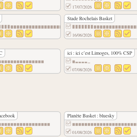
17/07/2026
Stade Rochelais Basket
▇▇▇▇▇▇▇▇▇▇
▉▉▉▉▇▇▇▇▇▇▇▇▇▇▇▇▇▇▇▇▇▇▇▇▇▇▇▇▇▇▇▇▇▇▇▇▆▆▆▆▆▆
▉▉▉▉▉▉▉▇▇▇▇▇▇▇▇▇▇▇▇▇▇
16/06/2026
UC
ici : ici c’est Limoges, 100% CSP
▆▆▆▆▆▆▆▆▆▆▆▆▆▆▆
▆▃▃▃▃▁
07/08/2026
acebook
Planète Basket : bluesky
▆▆▆▆▆▆▆▆▆▆▆▆▆▆▆▆▆
▆▆▆▆▆▆▆▆▆▆▆▆▆▆▆▆▆▆▆▆▆
01/08/2026