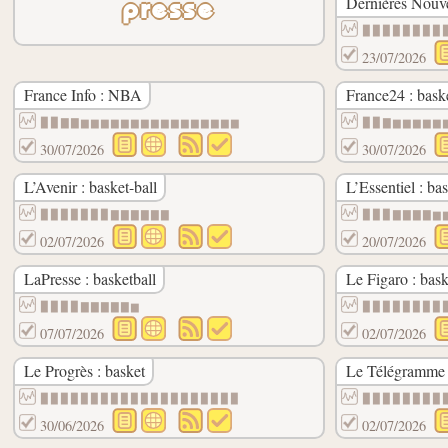
Dernières Nouve
presse
▉▉▉▉▉▉▉▉
23/07/2026
France Info : NBA
France24 : bask
▉▉▇▇▆▆▆▆▆▆▆▆▆▆▆▆▆▆▆▆
▉▉▇▆▆▆▆▆
30/07/2026
30/07/2026
L’Avenir : basket-ball
L’Essentiel : bas
▉▉▉▉▉▉▉▇▇▇▇▇▇
▉▉▉▇▇▇▇▆
02/07/2026
20/07/2026
LaPresse : basketball
Le Figaro : bask
▉▉▉▉▇▇▇▇▇▆
▉▉▉▉▉▉▉▉
07/07/2026
02/07/2026
Le Progrès : basket
Le Télégramme 
▉▉▉▉▉▉▉▉▉▉▉▉▉▉▉▉▉▉▉▉
▉▉▉▉▉▉▉▉
30/06/2026
02/07/2026