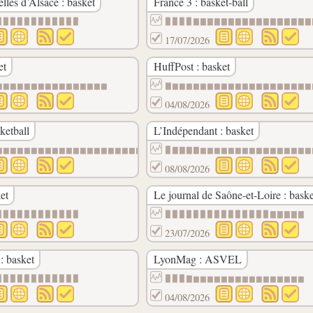
lles d’Alsace : basket
France 3 : basket-ball
▉▉▉▉▉▉▉▉▉▉▉▉
▉▉▉▉▇▇▇▇▇▇▇▇▇▇▇▇▇▇▇▇▇
17/07/2026
et
HuffPost : basket
▆▆▆▆▆▆▆▆▆▆▆▆▆▆▆▆
▇▆▆▆▆▆▆▆▆▆▆▆▆▆▆▆▆▆▆▆▆
04/08/2026
ketball
L’Indépendant : basket
▆▆▆▆▆▆▆▆▆▆▆▆▆▆▆▆▆▆▆▆▆▆▆▆▆▆▆▆▆▆▆▃▃▃▃▃▃▃▃▃▃▃▃▃▃
▉▇▇▇▇▆▆▆▆▆▆▆▆▆▆▆▆▆▆▆▆
08/08/2026
et
Le journal de Saône-et-Loire : baske
▉▉▉▉▉▉▉▉▉▉▉▉
▉▉▉▉▉▉▉▉▉▉▉▉▉▉▉▇▇▇▇▇
23/07/2026
: basket
LyonMag : ASVEL
▉▉▉▉▉▉▉▉▉▉▉▉
▉▉▉▇▆▆▆▆▆▆▆▆▆▆▆▆▆▆▆▆
04/08/2026