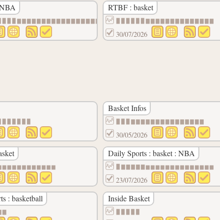
: NBA
RTBF : basket
▉▉▉▉▇▇▇▇▇▇▇▇▇▇▇▇▇▇▇▇▇▇
▉▉▉▉▉▉▇▇▇▇▇▇▇▇▇▇▇▇▇▇
30/07/2026
Basket Infos
▉▉▉▉▉▉▉
▉▉▉▇▇▇▇▇▇▇▇▇▇▇▇▇▇▇
30/05/2026
asket
Daily Sports : basket : NBA
▆▆▆▆▆▆▆▆▆▆▆▆
▉▇▇▇▇▇▆▆▆▆▆▆▆▆▆▆▆▆▆▆
23/07/2026
ts : basketball
Inside Basket
▇▇
▉▉▉▉▉