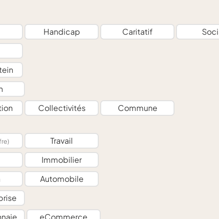
e
Handicap
Caritatif
Soci
tein
n
tion
Collectivités
Commune
Travail
fre)
e
Immobilier
n
Automobile
prise
naie
eCommerce