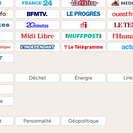
Déchet
Énergie
Link
e
t
Personnalité
Géopolitique