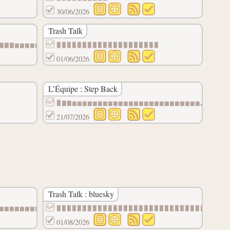
30/06/2026
Trash Talk
▇▇▇▆▆▆▆▆▆
▉▉▉▉▉▉▉▉▉▉▉▉▉▉▉▉▉▉▉▉
01/06/2026
L’Équipe : Step Back
▉▇▇▆▆▆▆▆▆▆▆▆▆▆▆▆▆▆▆▆▆▆▆▆▆▆▆▆▃▃▃▃▃▃
21/07/2026
Trash Talk : bluesky
▆▆▆▆▆▆▆▆
▉▉▉▉▉▉▉▉▉▉▉▉▉▉▉▉▉▉▉▉▉▉▉▉▉▉▉▉▉▉
01/08/2026