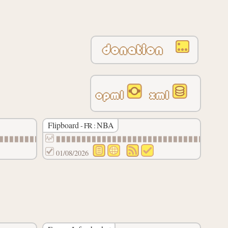
donation
opml
xml
Flipboard
NBA
- FR :
▉▉▉▉▉▉▉▉▉
▉▉▉▉▉▉▉▉▉▉▉▉▉▉▉▉▉▉▉▉▉▉▉▉▉▉▉▉▉▉
01/08/2026
▉▉▉▉▉▉▉▉▉▉▉▉▉▉▉
▉▉▉▉▉▉▉▉▉▉▉▉▉▉▉▉▉▉▉▉▉▉▉▉▉▉▉▉▉▉▉▉▉▉▉▉▉▉▉▉▉▉▉▉▉