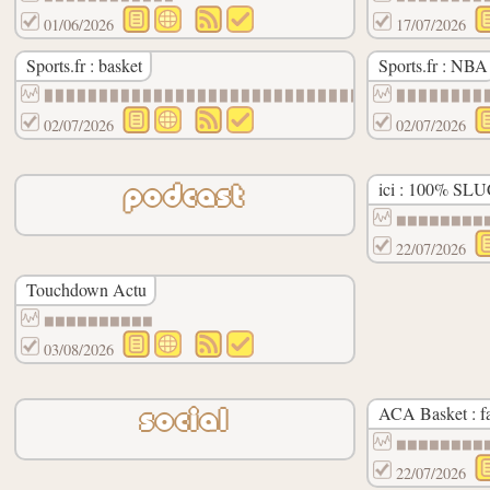
01/06/2026
17/07/2026
Sports.fr : basket
Sports.fr : NBA
▉▉▉▉▉▉▉▉▉▉▉▉▉▉▉▉▉▉▉▉▉▉▉▉▉▉▉▉▉▉▉▉▇▇▇▇▇▇▇▇
▉▉▉▉▉▉▉▉
02/07/2026
02/07/2026
ici : 100% SL
podcast
▆▆▆▆▆▆▆▆
22/07/2026
Touchdown Actu
▆▆▆▆▆▆▆▆▆▆
03/08/2026
ACA Basket : f
social
▆▆▆▆▆▆▆▆
22/07/2026