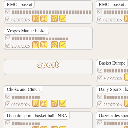
RMC : basket
RMC : basket 
▉▉▉▉▉▉▉▉▉▉▉▉▉▉▉▉▉▉▉▉▉▉▉▉▉▉▉▉▇▇
▉▉▉▉▉▉▉▉
02/07/2026
02/07/2026
Vosges Matin : basket
▉▉▉▉▇▇▇▇▇▇▇▇▆▆▆▆▆▆▆▆
25/07/2026
Basket Europe
sport
▉▉▉▉▉▉▉▉
30/06/2026
Choke and Clutch
Daily Sports : b
▆▆▆▆▆▆▆▆▆▆
▉▇▇▇▇▇▆▆
03/08/2026
23/07/2026
Dico du sport : basket-ball : NBA
Gazette des spor
▉▇▇▆▆▆▆▆▆▆
▉▉▇▇▇▇▇▇