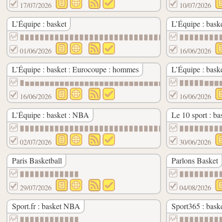
17/07/2026
10/07/2026
L’Équipe : basket
L’Équipe : basket
▉▉▉▉▉▉▉▉▉▉▉▉▉▉▉▉▉▉▉▉▉▉▉▉▉▉▉▉▉▉▉▉▉▉▉▉▉▉▉▉
▉▉▉▉▉▉▉▉
01/06/2026
16/06/2026
L’Équipe : basket : Eurocoupe : hommes
L’Équipe : bask
▉▆▆▆▆▆▆▆▆▆▆▆▆▆▆▆▆▆▆▆▆▆▆▆▆▆▆▆▆▆▃▃▃▃▃▃▃▃▃▃
▉▉▉▉▉▇▇▇
16/06/2026
16/06/2026
L’Équipe : basket : NBA
Le 10 sport : ba
▉▉▉▉▉▉▉▉▉▉▉▉▉▉▉▉▉▉▉▉▉▉▉▉▉▉▉▉▉▉▉▉▉▉▉▉▉▉▉▉
▉▉▉▉▉▉▉▉
02/07/2026
30/06/2026
Paris Basketball
Parlons Basket
▉▉▉▉▉▉▉▉▉▉▉▉
▉▉▉▉▉▉▉▉
29/07/2026
04/08/2026
Sport.fr : basket NBA
Sport365 : bask
▉▉▉▉▉▉▉▉▉▉▉▉
▉▉▉▉▉▉▉▉