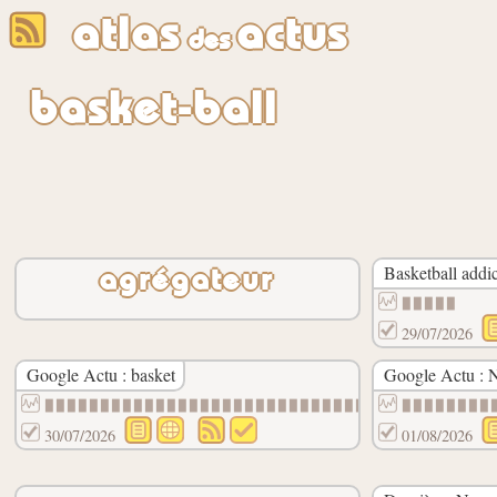
atlas
actus
des
basket-ball
Basketball addic
agrégateur
▉▉▉▉▉
29/07/2026
Google Actu : basket
Google Actu :
▉▉▉▉▉▉▉▉▉▉▉▉▉▉▉▉▉▉▉▉▉▉▉▉▉▉▉▉▉▉▉▉▉▉▉▉▉▉▉▉
▉▉▉▉▉▉▉▉
30/07/2026
01/08/2026