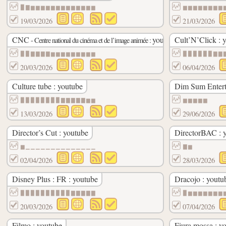
▉▇▆▆▆▆▆▆▆▆▆▆▆▆▆
▆▆▆▆▆▆▆▆
19/03/2026
21/03/2026
CNC
youtube
Cult’N’Click : 
- Centre national du cinéma et de l’image animée :
▉▉▇▇▇▇▆▆▆▆▆▆▆▆▆
▉▉▉▉▉▉▇▇
20/03/2026
06/04/2026
Culture tube : youtube
Dim Sum Entert
▉▉▉▉▉▉▉▉▇▇▇▇▇▆▆
▆▆▆▆▆
13/03/2026
29/06/2026
Director’s Cut : youtube
DirectorBAC : 
▆▁▁▁▁▁▁▁▁▁▁▁▁▁▁
▇▆
02/04/2026
28/03/2026
Disney Plus : FR : youtube
Dracojo : youtu
▉▉▉▉▉▉▉▉▉▉▇▇▇▇▇
▉▆▆▆▆▆▆▆
20/03/2026
07/04/2026
Filmo : youtube
Fiura mossa : y