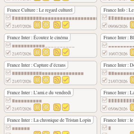
France Culture : Le regard culturel
France Info : Le
▉▇▇▇▇▇▇▇▇▇▆▆▆▆▆▆▆▆▆▆▆▆▆▆▆▆▆▆▆▆▆▆▆▆▆▆▆▆▆▆
▉▉▇▇▇▆▆▆
21/07/2026
09/06/2026
France Inter : Écoutez le cinéma
France Inter : B
▆▆▆▆▆▆▆▆▆▆▆▁▁▁▁▁▁▁▁▁▁
▃▃▃▃▃▃▃▃
21/07/2026
10/07/2026
France Inter : Capture d’écrans
France Inter : D
▇▇▇▇▇▇▇▇▇▇▆▆▆▆▆▆▆▆▆▆▆▆▆▆
▇▇▆▆▆▆▆▆
21/07/2026
21/07/2026
France Inter : L’ami.e du vendredi
France Inter : L
▇▆▆▆▆▆▆▆▆▆
▉▉▉▉▉▉▉▉
21/07/2026
05/06/2026
France Inter : La chronique de Tristan Lopin
France Inter : 
▆▆▆▆▆▆
▉