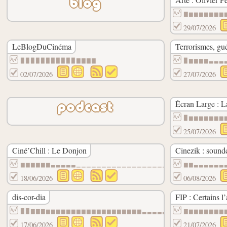
blog
▇▆▆▆▆▆▆▆
29/07/2026
LeBlogDuCinéma
Terrorismes, guér
▉▉▉▉▉▉▉▉▉▉▉▇▇▇▇
▉▆▆▆▆▃▃▃
02/07/2026
27/07/2026
Écran Large : L
podcast
▉▆▆▆▆▆▆▆
25/07/2026
Ciné’Chill : Le Donjon
Cinezik : sound
▆▆▆▆▆▆▃▃▃▃▃▁▁▁▁▁▁▁▁▁▁▁▁▁▁▁▁▁▁▁▁▁▁▁▁▁▁▁▁▁
▆▆▃▃▃▃▃▃
18/06/2026
06/08/2026
dis-cor-dia
FIP : Certains l
▉▉▇▇▇▆▆▆▆▆▆▆▆▆▆▆▆▆▆▆▆▆▆▆▃▃▃▃▃▃▃▃▃▃▃▃▃▃▃▃
▇▆▆▆▆▆▆▆
17/06/2026
21/07/2026