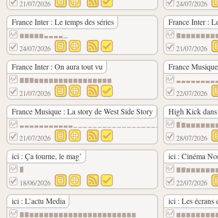
21/07/2026
24/07/2026
France Inter : Le temps des séries
France Inter : L
▆▆▆▆▆▃▃▃▃▁
▇▆▆▆▆▆▆▆
24/07/2026
21/07/2026
France Inter : On aura tout vu
France Musique 
▇▇▇▆▆▆▆▆▆▆▆▆▆▆▆▆▆▆▆
▃▃▃▃▃▃▃▃
21/07/2026
22/07/2026
France Musique : La story de West Side Story
High Kick dans
▃▃▃▃▃▃▃▃▃▃▃▁▁▁▁▁▁▁▁▁▁▁▁▁▁▁▁▁▁▁▁▁▁▁▁▁▁▁▁▁
▉▇▆▆▆▆▆▆
21/07/2026
28/07/2026
ici : Ça tourne, le mag’
ici : Cinéma N
▉
▇▇▆▆▆▆▆▆
18/06/2026
22/07/2026
ici : L’actu Media
ici : Les écrans 
▇▇▆▆▆▆▆▆▆▆▆▆▆▆▆▆▆▆▆▆▆▆▆▆
▆▆▆▆▆▆▆▆