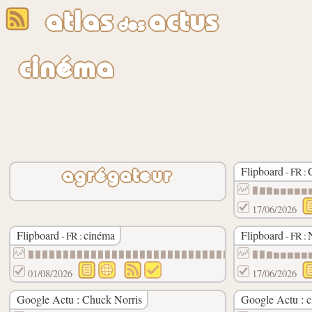
atlas
actus
des
cinéma
Flipboard
- FR :
agrégateur
▉▇▇▆▆▆▆▆
17/06/2026
Flipboard
cinéma
Flipboard
- FR :
- FR :
▉▉▉▉▉▉▉▉▉▉▉▉▉▉▉▉▉▉▉▉▉▉▉▉▉▉▉▉▉▉
▉▉▇▆▆▆▆▆
01/08/2026
17/06/2026
Google Actu : Chuck Norris
Google Actu : 