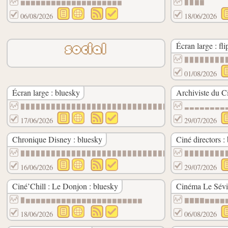
▆▆▆▆▆▆▆▆▆▆▆▆▆▆▆▆▆▆▆▆
▉▉▇▇
06/08/2026
18/06/2026
Écran large : fl
social
▉▉▉▉▉▉▉▉
01/08/2026
Écran large : bluesky
Archiviste du 
▉▉▉▉▉▉▉▉▉▉▉▉▉▉▉▉▉▉▉▉▉▉▉▉▉▉▉▉▉▉
▃▃▃▃▃▃▃▃
17/06/2026
29/07/2026
Chronique Disney : bluesky
Ciné directors :
▉▉▉▉▉▉▉▉▉▉▉▉▉▉▉▉▉▉▉▉▉▉▉▉▉▉▉▉▉▉
▉▉▉▉▉▉▉▉
16/06/2026
29/07/2026
Ciné’Chill : Le Donjon : bluesky
Cinéma Le Sévi
▉▆▆▆▆▆▆▆▆▆▆▆▆▆▆▆▆▆▆▆▆▆▆▆
▇▇▇▇▆▆▆▆
18/06/2026
06/08/2026