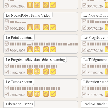
30/07/2026
30/07/2026
Le NouvelObs : Prime Video
Le NouvelObs : 
▇▆▆▃▃▃▃▁▁▁▁▁▁▁▁▁▁▁▁▁
▉▉▉▇▇▇▇▇
30/07/2026
30/07/2026
Le Point : cinéma
Le Progrès : ci
▉▉▉▉▉▉▉▃▃▉▉▉▉▉▉▇▉▉▉▉▇▇▇▇▃▇▇▇▇▇▇▇▇▇▇▇▇▇▇▆
▉▉▉▉▉▉▉▉
30/06/2026
02/07/2026
Le Progrès : télévision séries streaming
Le Télégramme 
▉▉▉▉▉▉▉▉▉▉▉▉▉▉▉▉▉▉▉▉
▉▉▉▉▉▉▉▉
21/07/2026
27/06/2026
Le Temps : écran
Libération : ci
▉▉▉▉▉▉▉▉▉▉▉▉▉▉▉▉▉▉▉▉▉
▉▉▉▉▉▉▉▉
23/07/2026
21/07/2026
Libération : séries
Radio-Canada :