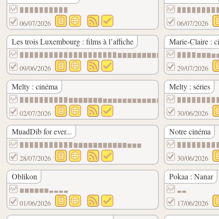
▉▉▉▉▉▉▉▉▉▉
▉▉▉▉▉▉▉▉
06/07/2026
06/07/2026
Les trois Luxembourg : films à l’affiche
Marie-Claire : 
▉▉▉▉▉▉▉▉▉▉▉▉▉▉▉▉▉▉▉▉▇▇▇▇▇▇▇▇▇▇▇▇▆▆▆▃
▉▉▉▉▇▇▇▆
09/06/2026
29/07/2026
Melty : cinéma
Melty : séries
▉▉▉▉▉▉▉▉▉▉▇▇▇▇▇▇▇▆▆▆▆▆▆▆▆▆▆▆▆▆▆▆▆▆▆▆▆▆▆▆
▉▉▉▉▉▉▉▉
02/07/2026
30/06/2026
MuadDib for ever...
Notre cinéma
▉▉▉▉▉▉▉▉▉▉▉▇▇▇▇▇▇▇▇▇▇▇▆▆▆
▉▉▉▉▉▉▉▉
28/07/2026
30/06/2026
Oblikon
Pokaa : Nanar
▆▆▆▆▆▆▃▃▃▃
▃▃
01/06/2026
17/06/2026