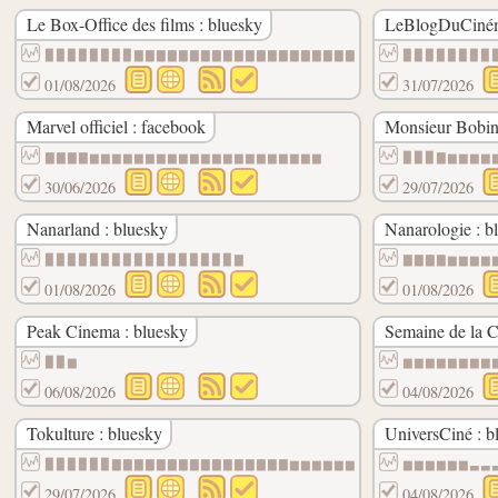
Le Box-Office des films : bluesky
LeBlogDuCiném
▉▉▉▉▉▉▉▉▇▇▇▇▇▇▇▇▇▇▇▇▇▇▇▇▇▇▇▇
▉▉▉▉▉▉▉▉
01/08/2026
31/07/2026
Marvel officiel : facebook
Monsieur Bobin
▇▇▇▇▆▆▆▆▆▆▆▆▆▆▆▆▆▆▆▆▆▆▆▆▆
▉▉▉▇▆▆▆▆
30/06/2026
29/07/2026
Nanarland : bluesky
Nanarologie : b
▉▉▉▉▉▉▉▉▉▉▉▉▉▉▉▉▉▇
▇▇▇▇▆▆▆▆
01/08/2026
01/08/2026
Peak Cinema : bluesky
Semaine de la Cr
▉▉▆
▆▆▆▆▆▆▆▆
06/08/2026
04/08/2026
Tokulture : bluesky
UniversCiné : b
▉▉▉▉▉▉▇▇▇▇▇▇▇▇▇▇▇▇▇▇▇▇▆▆▆▆▆▆
▆▆▆▆▆▆▃▃
29/07/2026
04/08/2026