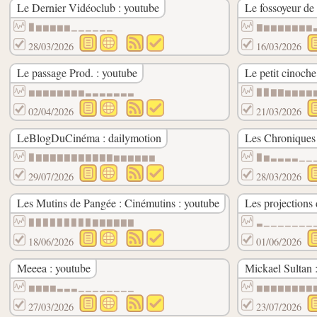
Le Dernier Vidéoclub : youtube
Le fossoyeur de 
▉▆▆▆▆▆▁▁▁▁▁▁
▇▆▆▆▆▆▆▆
28/03/2026
16/03/2026
Le passage Prod. : youtube
Le petit cinoche
▆▆▆▆▆▆▆▆▃▃▃▃▃▃▃
▉▉▇▇▆▆▆▆
02/04/2026
21/03/2026
LeBlogDuCinéma : dailymotion
Les Chroniques
▉▇▇▇▇▇▇▇▇▇▇▇▆▆▆▆▆▆
▉▆▃▃▃▃▁▁
29/07/2026
28/03/2026
Les Mutins de Pangée : Cinémutins : youtube
Les projections 
▉▉▉▉▉▉▉▉▉▇▇▇▇▇▇
▃▁▁▁▁▁▁▁
18/06/2026
01/06/2026
Meeea : youtube
Mickael Sultan 
▆▆▆▆▃▃▃▁▁▁▁▁▁▁▁
▆▆▆▆▆▆▆▆
27/03/2026
23/07/2026