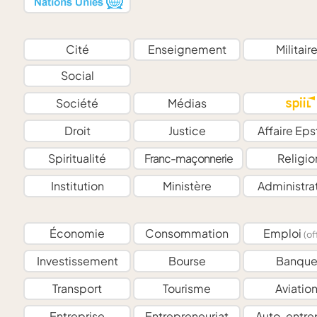
Cité
Enseignement
Militair
Social
Société
Médias
Droit
Justice
Affaire Eps
Spiritualité
Franc-maçonnerie
Religio
Institution
Ministère
Administra
Économie
Consommation
Emploi
(of
Investissement
Bourse
Banqu
Transport
Tourisme
Aviatio
Entreprise
Entrepreneuriat
Auto-entre