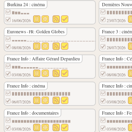
Burkina 24 : cinéma
Dernières Nouve
▇▆▆▃▃▃
▉▉▉▉▉▉▉▉
16/06/2026
23/07/2026
Euronews
Golden Globes
France 3 : ciné
- FR :
▃▃▃▃▃▁▁▁▁▁▁▁▁▁▁▁▁▁▁▁▁▁▁▁▁▁▁▁▁▁▁▁▁▁▁▁▁▁
▉▉▉▉▉▉▉▉
08/08/2026
28/07/2026
France Info : Affaire Gérard Depardieu
France Info : Cé
▆▆▆▃▃▃▃▃▃▁▁▁▁▁▁▁▁▁▁
▆▆▆▆▆▆▆▆
03/08/2026
08/08/2026
France Info : cinéma
France Info : ci
▉▉▉▉▉▉▉▉▉▉▉▉▉▉▉▉▉▉▉▉
▉▉▉▉▉▉▉▉
06/07/2026
03/08/2026
France Info : documentaires
France Info : Fe
▆▆▆▆▆▆▆▆▆▆▆▆▆▆▆▆▆▆▆▆
▆▆▆▆▆▆▆▆
03/08/2026
03/08/2026