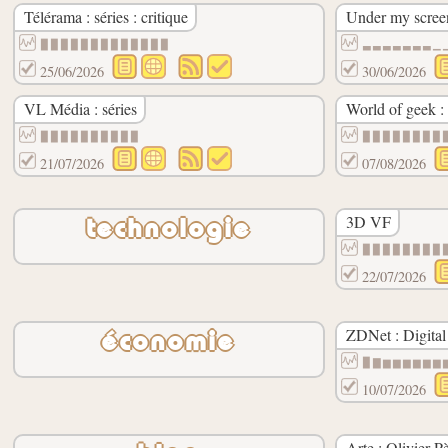
Télérama : séries : critique
Under my scree
▉▉▉▉▉▉▉▉▉▉▉▉▉
▃▃▃▃▃▃▃▁
25/06/2026
30/06/2026
VL Média : séries
World of geek : 
▉▉▉▉▉▉▉▉▉▉
▉▉▉▉▉▉▉▉
21/07/2026
07/08/2026
3D VF
technologie
▉▉▉▉▉▉▉▉
22/07/2026
ZDNet : Digita
économie
▉▇▆▆▆▆▆▆
10/07/2026
Arte : Olivier P