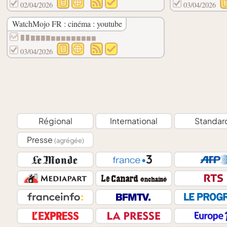
02/04/2026
03/04/2026
WatchMojo FR : cinéma : youtube
▉▉▇▇▇▇▆▆▆▆▆▆▆▆▆
03/04/2026
Régional
International
Standar
Presse
(agrégée)