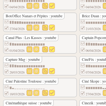
▉▉▉▉▉▉▉▉▉▉▉▉▉▉▉
▉▉▉▉▉▉▉▉
04/04/2026
04/04/2026
BoxOffice Nanars et Pépites : youtube
Brice Duan : yo
▉▉▇▇▇▆▆▆▆▆▆▆▆▆▆
▆▆▆▆▆▆▆▆
27/04/2026
21/03/2026
Canal Plus : Les Kassos : youtube
Captain Popcorn
▉▇▆▆▆▆▆▆▆▆▆▆▆▆▆
▉▉▇▇▇▆▆▆
01/04/2026
06/04/2026
Capture Mag : youtube
CinéFix : youtu
▉▉▇▆▆▆▆▆▆▆▆▆▆▆▆
▇▇▆▆▆▆▆▆
28/03/2026
07/04/2026
Ciné Palestine Toulouse : youtube
Ciné Skope : yo
▇▃▁▁▁▁▁▁▁▁▁▁▁▁▁
▆▆▆▆▆▆▆▃
18/03/2026
27/04/2026
Cinémathèque suisse : youtube
Cinezik : youtu