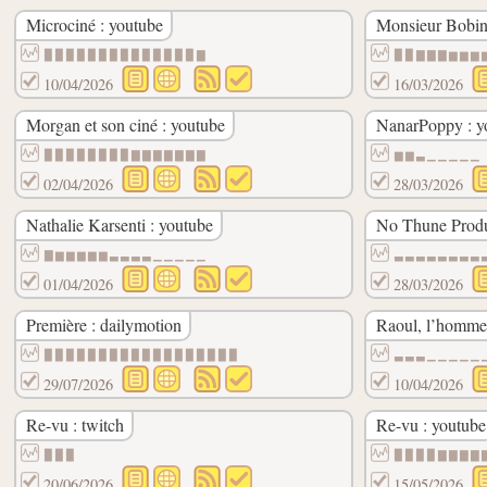
Microciné : youtube
Monsieur Bobin
▉▉▉▉▉▉▉▉▉▉▉▉▉▉▇
▉▉▇▇▇▆▆▆
10/04/2026
16/03/2026
Morgan et son ciné : youtube
NanarPoppy : y
▉▉▉▉▉▉▉▉▇▇▇▇▇▇▇
▆▆▃▁▁▁▁▁
02/04/2026
28/03/2026
Nathalie Karsenti : youtube
No Thune Produ
▇▆▆▆▆▆▃▃▃▃▁▁▁▁▁
▃▃▃▃▃▃▃▃
01/04/2026
28/03/2026
Première : dailymotion
Raoul, l’homme 
▉▉▉▉▉▉▉▉▉▉▉▉▉▉▉▉▉▉
▃▃▃▁▁▁▁▁
29/07/2026
10/04/2026
Re-vu : twitch
Re-vu : youtube
▉▉▉
▉▉▉▉▇▇▇▇
20/06/2026
15/05/2026