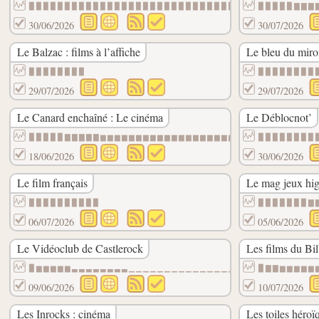
▉▉▉▉▉▉▉▉▉▉▉▉▉▉▉▉▉▉▉▉▉▉▉▉▉▉▉▉▉▉
▉▉▉▉▉▇▇▇
30/06/2026
30/07/2026
Le Balzac : films à l’affiche
Le bleu du miro
▉▉▉▉▉▉▉▉
▉▉▉▉▉▉▉▉
29/07/2026
29/07/2026
Le Canard enchaîné : Le cinéma
Le Déblocnot’
▉▉▉▉▉▇▇▇▇▇▆▆▆▆▆▆▆▆▆▆▆▆▆▆▆▆▆▆▆▆▆▆▆▆▆▆▆▆▆▆
▉▉▉▉▉▉▉▉
18/06/2026
30/06/2026
Le film français
Le mag jeux hig
▉▉▉▉▉▉▉▉▉▉
▉▉▉▉▉▉▉▇
06/07/2026
05/06/2026
Le Vidéoclub de Castlerock
Les films du Bi
▉▆▆▆▆▆▃▃▃▃▃▃▃▃▁▁▁▁▁▁▁▁▁▁▁▁▁▁▁▁▁▁▁▁▁▁▁▁▁▁
▉▇▇▆▆▆▆▆
09/06/2026
10/07/2026
Les Inrocks : cinéma
Les toiles héroï