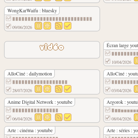
WongKarWaifu : bluesky
▉▉▉▉▉▉▉▉▉▉▉▉▉▉▉▉▉▉▉▉▉▉▉▉▉▉
09/06/2026
Écran large you
vidéo
▉▉▉▉▉▉▉▉
10/04/2026
AlloCiné : dailymotion
AlloCiné : yout
▉▉▉▉▉▉▉▉▉▉▉▉▉▉▉▉▉▉
▉▉▉▉▉▉▉▉
28/07/2026
03/04/2026
Anime Digital Network : youtube
Argorok : yout
▉▉▉▉▉▉▉▉▉▉▉▉▉▉▉
▉▇▇▆▆▆▆▆
06/04/2026
08/04/2026
Arte : cinéma : youtube
Arte : séries : y