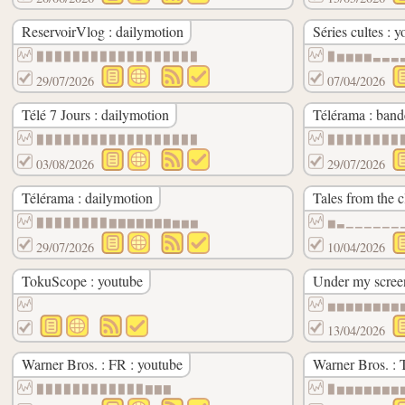
ReservoirVlog : dailymotion
Séries cultes : 
▉▉▉▉▉▉▉▉▉▉▉▉▉▉▉▉▉▉
▉▆▆▆▆▃▃▃
29/07/2026
07/04/2026
Télé 7 Jours : dailymotion
Télérama : band
▉▉▉▉▉▉▉▉▉▉▉▉▉▉▉▉▉▉
▉▉▉▉▉▉▉▉
03/08/2026
29/07/2026
Télérama : dailymotion
Tales from the c
▉▉▉▉▉▉▉▉▇▇▇▇▇▇▇▆▆▆
▆▃▁▁▁▁▁▁
29/07/2026
10/04/2026
TokuScope : youtube
Under my screen
▆▆▆▆▆▆▆▆
13/04/2026
Warner Bros. : FR : youtube
Warner Bros. : 
▉▉▉▉▉▉▉▉▉▉▉▉▇▇▇
▉▆▆▆▆▆▆▆