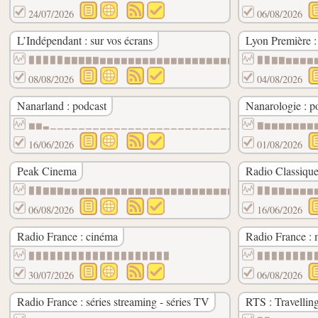
24/07/2026
06/08/2026
L’Indépendant : sur vos écrans
Lyon Première : 
▉▉▉▉▉▇▇▇▇▇▆▆▆▆▆▆▆▆▆▆▆▆▆▆▆▆▆▆▆▆▆▆▆▆▆▆▆▆▆▆
▉▉▇▇▆▆▆▆
08/08/2026
04/08/2026
Nanarland : podcast
Nanarologie : p
▆▆▃▁▁▁▁▁▁▁▁▁▁▁▁▁▁▁▁▁▁▁▁▁▁▁▁▁▁▁▁▁▁▁▁▁▁▁▁▁
▇▆▆▆▆▆▆▆
16/06/2026
01/08/2026
Peak Cinema
Radio Classique
▉▉▇▇▇▆▆▆▆▆▆▆▆▆▆▆▆▆▆▆▆▆▆▆▆▆▆▆▆▆▆▆▆▆▆▆▆▆▆▆
▉▉▇▇▆▆▆▆
06/08/2026
16/06/2026
Radio France : cinéma
Radio France : 
▉▉▉▉▉▉▉▉▉▉▉▉▉▉▉▉▉▉▉▉
▉▉▉▉▉▉▉▉
30/07/2026
06/08/2026
Radio France : séries streaming - séries TV
RTS : Travellin