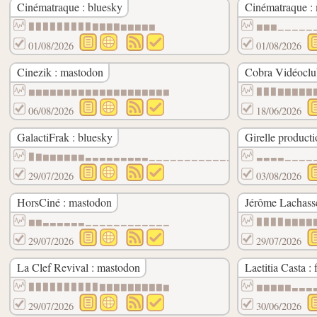
Cinématraque : bluesky
Cinématraque :
▉▉▉▉▉▉▉▉▉▇▇▇▇▆▆▆▆▆
▆▆▆▁▁▁▁▁
01/08/2026
01/08/2026
Cinezik : mastodon
Cobra Vidéoclub
▆▆▆▆▆▆▆▆▆▆▆▆▆▆▆▆▆▆▆▆
▉▉▉▇▇▇▇▇
06/08/2026
18/06/2026
GalactiFrak : bluesky
Girelle producti
▉▇▆▆▆▆▆▆▃▃▃▃▃▃▃▃▃▁▁▁▁▁▁▁▁▁▁▁▁▁
▃▃▃▃▁▁▁▁
29/07/2026
03/08/2026
HorsCiné : mastodon
Jérôme Lachasse
▆▆▃▃▃▃▃▃▁▁▁▁▁▁▁▁▁▁▁▁
▉▉▉▉▇▇▇▇
29/07/2026
29/07/2026
La Clef Revival : mastodon
Laetitia Casta :
▉▉▉▉▉▉▉▉▉▉▇▇▇▇▇▇▇▇▇▆
▆▆▆▆▆▃▃▃
29/07/2026
30/06/2026