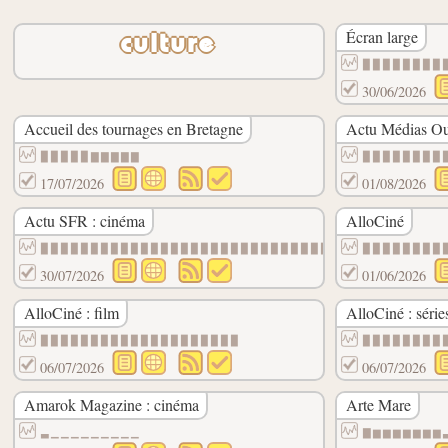
Écran large
culture
▉▉▉▉▉▉▉▉
30/06/2026
Accueil des tournages en Bretagne
Actu Médias Ou
▉▉▉▉▉▇▇▇▇▇
▉▉▉▉▉▉▉▉
17/07/2026
01/08/2026
Actu SFR : cinéma
AlloCiné
▉▉▉▉▉▉▉▉▉▉▉▉▉▉▉▉▉▉▉▉▉▉▉▉▉▉▉▉▉▉
▉▉▉▉▉▉▉▉
30/07/2026
01/06/2026
AlloCiné : film
AlloCiné : série
▉▉▉▉▉▉▉▉▉▉▉▉▉▉▉▉▉▉▉▉
▉▉▉▉▉▉▉▉
06/07/2026
06/07/2026
Amarok Magazine : cinéma
Arte Mare
▃▁▁▁▁▁▁▁▁▁
▇▆▆▆▆▆▆▆