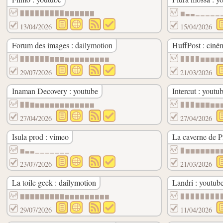
▉▉▉▉▉▉▉▉▉▇▇▇▇▇▇
▆▃▃▁▁▁▁▁
13/04/2026
15/04/2026
Forum des images : dailymotion
HuffPost : ciné
▉▉▉▉▉▉▇▇▇▆▆▆▆▆▆▆▆▆
▉▉▉▉▆▆▆▆
29/07/2026
21/03/2026
Inaman Decovery : youtube
Intercut : youtu
▉▉▇▆▆▆▆▆▆▆▆▆▆▆▆
▉▉▉▇▇▇▆▆
27/04/2026
27/04/2026
Isula prod : vimeo
La caverne de Pi
▆▃▃▁▁▁▁▁▁▁
▉▆▆▆▆▆▆▆
23/07/2026
21/03/2026
La toile geek : dailymotion
Landri : youtub
▇▇▇▇▇▇▇▇▇▆▆▆▆▆▆▆▆▆
▉▉▉▉▉▉▉▉
29/07/2026
11/04/2026