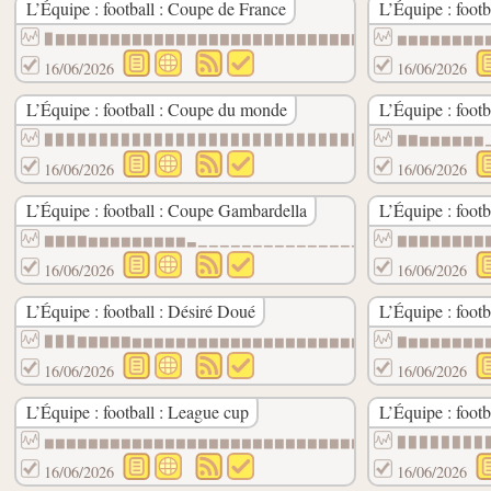
L’Équipe : football : Coupe de France
L’Équipe : footb
▉▇▇▇▇▇▇▇▇▇▇▇▇▇▇▇▇▇▇▇▇▇▇▇▇▇▇▇▇▇▇▇▇▇▇▇▇▇▇▇
▆▆▆▆▆▆▆▆
16/06/2026
16/06/2026
L’Équipe : football : Coupe du monde
L’Équipe : footb
▉▉▉▉▉▉▉▉▉▉▉▉▉▉▉▉▉▉▉▉▉▉▉▉▉▉▉▉▉▉▉▉▉▉▉▉▉▉▉▉
▇▇▆▆▆▆▆▆
16/06/2026
16/06/2026
L’Équipe : football : Coupe Gambardella
L’Équipe : footb
▇▇▇▇▆▆▆▆▆▆▆▆▆▃▁▁▁▁▁▁▁▁▁▁▁▁▁▁▁▁▁▁▁▁▁▁▁▁▁▁
▇▇▇▇▇▇▇▇
16/06/2026
16/06/2026
L’Équipe : football : Désiré Doué
L’Équipe : footba
▉▉▉▇▇▇▇▇▆▆▆▆▆▆▆▆▆▆▆▆▆▆▆▆▆▆▆▆▆▆▆▆▆▆▆▆▆▆▆▆
▇▆▆▆▆▆▆▆
16/06/2026
16/06/2026
L’Équipe : football : League cup
L’Équipe : footb
▆▆▆▆▆▆▆▆▆▆▆▆▆▆▆▆▆▆▆▆▆▆▆▆▆▆▆▆▆▆▃▃▃▃▃▃▃▃▃▃
▉▉▉▉▉▉▉▉
16/06/2026
16/06/2026