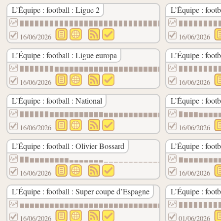
L’Équipe : football : Ligue 2
L’Équipe : foot
▉▉▉▉▉▉▉▉▉▉▉▉▉▉▉▉▉▉▉▉▉▉▉▉▉▉▉▉▉▉▉▉▉▉▉▉▉▉▉▉
▉▉▉▉▉▉▉▉
16/06/2026
16/06/2026
L’Équipe : football : Ligue europa
L’Équipe : footb
▉▉▉▉▉▉▉▇▇▇▇▇▇▇▇▇▇▇▇▇▇▇▇▇▇▇▇▇▇▇▆▆▆▆▆▆▆▆▆▆
▉▉▉▉▉▉▉▉
16/06/2026
16/06/2026
L’Équipe : football : National
L’Équipe : footb
▉▉▉▉▉▉▇▇▇▇▇▇▇▇▇▇▇▆▆▆▆▆▆▆▆▆▆▆▆▆▆▆▆▆▆▆▆▆▆▆
▉▇▇▇▆▆▆▆
16/06/2026
16/06/2026
L’Équipe : football : Olivier Bossard
L’Équipe : footb
▉▉▆▆▆▆▆▆▆▆▃▃▃▃▃▃▃▁▁▁▁▁▁▁▁▁▁▁▁▁▁▁▁▁▁
▇▆▆▆▆▆▆▆
16/06/2026
16/06/2026
L’Équipe : football : Super coupe d’Espagne
L’Équipe : footba
▆▆▆▆▆▆▆▆▆▆▆▆▆▆▆▆▆▆▆▆▆▆▆▆▆▆▆▆▆▆▆▆▆▆▆▆▆▆▆▆
▉▉▉▉▉▉▉▉
16/06/2026
01/06/2026