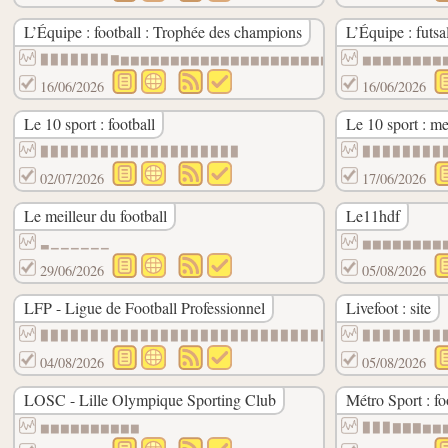
L’Équipe : football : Trophée des champions
L’Équipe : futsa
▉▉▉▉▉▉▉▇▆▆▆▆▆▆▆▆▆▆▆▆▆▆▆▆▆▆▆▆▆▆▆▆▆▆▆▆▆▆▆▆
▆▆▆▆▆▆▆▆
16/06/2026
16/06/2026
Le 10 sport : football
Le 10 sport : m
▉▉▉▉▉▉▉▉▉▉▉▉▉▉▉▉▉▉▉▉
▉▉▉▉▉▉▉▉
02/07/2026
17/06/2026
Le meilleur du football
Le11hdf
▃▁▁▁▁▁▁
▆▆▆▆▆▆▆▆
29/06/2026
05/08/2026
LFP - Ligue de Football Professionnel
Livefoot : site
▉▉▉▉▉▉▉▉▉▉▉▉▉▉▉▉▉▉▉▉▉▉▉▉▉▉▉▉▉▉▉▉▉▉▉▉▉▉▉▉
▉▉▉▉▉▉▉▉
04/08/2026
05/08/2026
LOSC - Lille Olympique Sporting Club
Métro Sport : fo
▆▆▆▆▆▆▆▆▆▆
▉▉▉▇▇▇▆▆