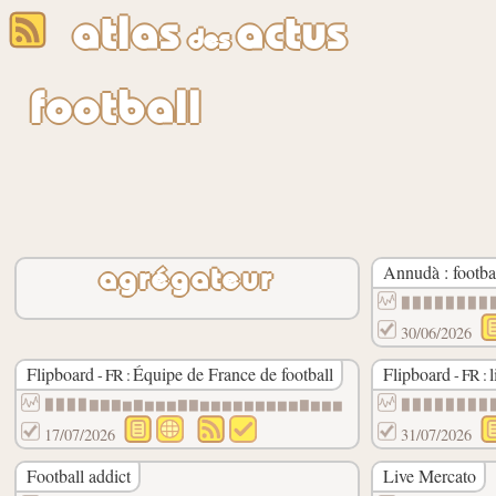
atlas
actus
des
football
Annudà : footba
agrégateur
▉▉▉▉▉▉▉▉
30/06/2026
Flipboard
Équipe de France de football
Flipboard
- FR :
- FR :
▉▉▉▉▇▇▇▆▇▆▆▆▇▇▆▆▆▆▆▆▆▆▆▇▆▆▆
▉▉▉▉▉▉▉▉
17/07/2026
31/07/2026
Football addict
Live Mercato