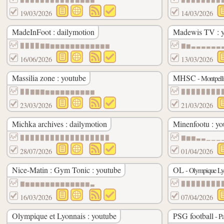
19/03/2026
14/03/2026
MadeInFoot : dailymotion
Madewis TV : 
▉▉▉▉▇▇▆▆▆▆▆▆▆▆▆▆▆▆
▇▆▃▃▃▃▃▃
16/06/2026
13/03/2026
Massilia zone : youtube
MHSC
- Montpelli
▉▉▇▇▇▆▆▆▆▆▆▆▆▆▆
▉▉▉▉▉▉▉▉
23/03/2026
21/03/2026
Michka archives : dailymotion
Minenfootu : yo
▉▉▉▉▉▉▉▉▉▉▉▉▉▉▉▉▉▉
▇▆▆▃▃▁▁▁
28/07/2026
01/04/2026
Nice-Matin : Gym Tonic : youtube
OL
- Olympique Ly
▇▆▆▆▆▆▆▆▆▆▆▆▆▆▃
▉▉▉▉▉▉▉▉
16/03/2026
07/04/2026
Olympique et Lyonnais : youtube
PSG football
- Pa