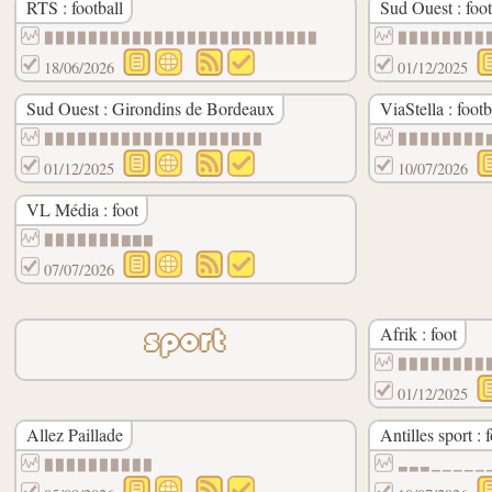
RTS : football
Sud Ouest : foot
▉▉▉▉▉▉▉▉▉▉▉▉▉▉▉▉▉▉▉▉▉▉▉▉▉
▉▉▉▉▉▉▉▉
18/06/2026
01/12/2025
Sud Ouest : Girondins de Bordeaux
ViaStella : footb
▉▉▉▉▉▉▉▉▉▉▉▉▉▉▉▉▉▉▉▉
▉▉▉▉▉▉▉▉
01/12/2025
10/07/2026
VL Média : foot
▉▉▉▉▉▉▉▇▇▇
07/07/2026
Afrik : foot
sport
▉▉▉▉▉▉▉▉
01/12/2025
Allez Paillade
Antilles sport : 
▉▉▉▉▉▉▉▉▉▉
▃▃▃▁▁▁▁▁