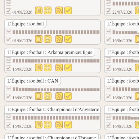
▉▉▉▉▉▉▉▉
01/08/2026
22/07/2026
L’Équipe : football
L’Équipe : footb
▉▉▉▉▉▉▉▉▉▉▉▉▉▉▉▉▉▉▉▉▉▉▉▉▉▉▉▉▉▉▉▉▉▉▉▉▉▉▉▉
▉▆▆▆▆▆▆▆
01/06/2026
16/06/2026
L’Équipe : football : Arkema premiere ligue
L’Équipe : footb
▉▉▉▉▇▇▇▇▇▇▇▇▇▇▇▇▇▇▇▇▇▇▇▇▇▇▇▇▇▇▇▇▇▇▇▇▇▇▇▇
▉▉▉▉▉▇▇▆
16/06/2026
16/06/2026
L’Équipe : football : CAN
L’Équipe : foot
▉▉▇▇▇▇▆▆▆▆▆▆▆▆▆▆▆▆▆▆▆▆▆▆▆▆▆▆▆▆▆▆▆▆▆▆▆▆▆▆
▉▉▉▉▉▉▇▇
16/06/2026
16/06/2026
L’Équipe : football : Championnat d’Angleterre
L’Équipe : foot
▉▉▉▉▉▉▉▉▉▉▉▉▉▉▉▉▉▉▉▉▉▉▉▉▉▉▉▉▉▉▉▉▉▉▉▉▉▉▉▉
▉▇▇▇▇▇▆▆
16/06/2026
16/06/2026
L’Équipe : football : Championnat d’Espagne
L’Équipe : footb