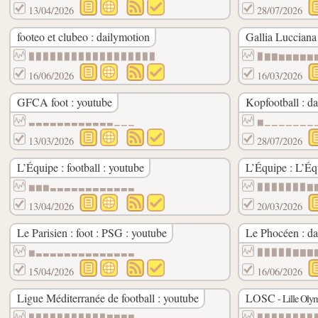
13/04/2026
28/07/2026
footeo et clubeo : dailymotion
Gallia Lucciana
▉▉▉▉▉▉▉▉▉▉▉▉▉▉▉▉▉▉
▉▇▇▆▆▆▆▆
16/06/2026
16/03/2026
GFCA foot : youtube
Kopfootball : d
▃▃▃▃▃▃▃▃▃▃▃▃▁▁▁
▆▁▁▁▁▁▁▁
13/03/2026
28/07/2026
L’Équipe : football : youtube
L’Équipe : L’Éq
▆▆▆▃▃▃▃▃▃▃▃▃▃▃▃
▉▉▉▉▉▉▉▇
13/04/2026
20/03/2026
Le Parisien : foot : PSG : youtube
Le Phocéen : da
▆▃▃▃▃▃▃▃▃▃▃▃▃▃▃
▉▉▉▉▉▇▇▇
15/04/2026
16/06/2026
Ligue Méditerranée de football : youtube
LOSC
- Lille Oly
▉▉▉▉▉▉▉▉▉▉▉▇▇▇▇
▉▉▉▉▉▉▉▉