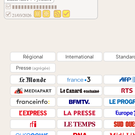
▉▉▉▉▉▉▉▉▉▉▉▉▉▉▉
21/03/2026
Régional
International
Standar
Presse
(agrégée)