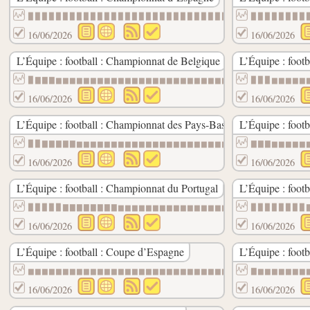
▉▉▉▉▉▉▉▉▉▉▉▉▉▉▉▉▉▉▉▉▉▉▉▉▉▉▉▉▉▉▉▉▉▉▉▉▉▉▇▇
▉▉▉▉▉▉▉▉
16/06/2026
16/06/2026
L’Équipe : football : Championnat de Belgique
L’Équipe : foot
▉▇▇▇▆▆▆▆▆▆▆▆▆▆▆▆▆▆▆▆▆▆▆▆▆▆▆▆▆▆▆▆▆▆▆▆▆▆▆▃
▉▉▉▆▆▆▆▆
16/06/2026
16/06/2026
L’Équipe : football : Championnat des Pays-Bas
L’Équipe : foot
▉▉▇▇▇▇▇▆▆▆▆▆▆▆▆▆▆▆▆▆▆▆▆▆▆▆▆▆▆▃▃▃▃▃▃▃▃▃▃▃
▇▇▇▆▆▆▆▆
16/06/2026
16/06/2026
L’Équipe : football : Championnat du Portugal
L’Équipe : foot
▉▉▉▉▉▇▇▇▇▇▇▇▇▆▆▆▆▆▆▆▆▆▆▆▆▆▆▆▆▆▆▆▆▆▆▆▆▆▆▆
▉▉▉▉▉▉▉▉
16/06/2026
16/06/2026
L’Équipe : football : Coupe d’Espagne
L’Équipe : footb
▆▆▆▆▆▆▆▆▆▆▆▆▆▆▆▆▆▆▆▆▆▆▆▆▆▆▆▆▆▆▆▆▆▆▆▆▆▆▆▆
▇▆▆▆▆▆▆▆
16/06/2026
16/06/2026