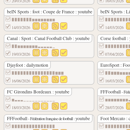
20/03/2026
16/03/2026
beIN Sports : foot : Coupe de France : youtube
beIN Sports : L
▉▉▉▉▉▉▉▆▆▆▆▆▆▆▆
▉▉▉▉▉▉▉▉
14/03/2026
14/03/2026
Canal : Sport : Canal Football Club : youtube
Corse football :
▉▉▆▆▆▆▆▆▆▃▃▃▃▃▁
▉▉▉▉▉▉▉▉
19/03/2026
07/04/2026
Djayfoot : dailymotion
EuroSport : Foo
▉▉▉▉▉▉▉▉▉▉▉▉▉▉▉▇▇▇
▉▉▇▇▇▆▆▆
16/06/2026
16/03/2026
FC Girondins Bordeaux : youtube
FFFootball
- Fédé
▆▃▃▃▁▁▁▁▁▁▁▁▁▁▁
▆▆▆▆▆▆▆▆
18/03/2026
28/07/2026
FFFootball
youtube
Foot Mercato : 
- Fédération française de football :
▉▉▉▉▉▉▉▉▉▉▉▉▉▉▉
▉▉▉▉▉▉▉▉