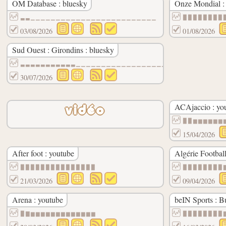
OM Database : bluesky
Onze Mondial :
▃▃▁▁▁▁▁▁▁▁▁▁▁▁▁▁▁▁▁▁▁▁▁▁▁▁▁
▉▉▉▉▉▉▉▉
03/08/2026
01/08/2026
Sud Ouest : Girondins : bluesky
▃▃▃▃▃▃▃▃▃▃▃▁▁▁▁▁▁▁▁▁▁▁▁▁▁▁▁▁▁▁
30/07/2026
ACAjaccio : yo
vidéo
▉▉▆▆▆▆▆▆
15/04/2026
After foot : youtube
Algérie Football
▉▉▉▉▉▉▉▉▉▉▉▉▉▉▉
▉▉▉▉▉▉▉▉
21/03/2026
09/04/2026
Arena : youtube
beIN Sports : B
▉▇▆▆▆▆▆▆▆▆▆▆▆▆▆
▉▉▉▉▉▉▉▉