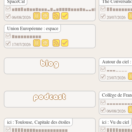
SpaceCal
The Conversati
▆▇▇▉▆▇▆▆▇▆▆▆▃▇▃▆▇▇▇▇▆▆▆▇▆▃▃▆▇▆▆▃▆▇▆▆▉▇▆▆
▉▉▆▆▆▆▆▆
06/08/2026
20/07/2026
Union Européenne : espace
▇▆▆▆▆▆▆▆▆▆
17/07/2026
Autour du ciel 
blog
▃▃▃▁▁▁▁
23/07/2026
Collège de Franc
podcast
▃▃▃▃▃▃▃▃
06/08/2026
ici : Toulouse, Capitale des étoiles
ici : Vu du ciel
▉▉▉▉▇▇▇▇▆▆▆▆▆▆▆▆▆▆▆
▉▉▉▉▇▇▇▇