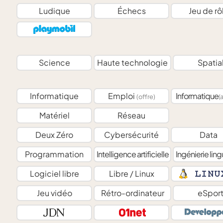
Ludique
Échecs
Jeu de rô
Science
Haute technologie
Spatia
Informatique
Emploi
Informatique
(offre)
(
Matériel
Réseau
Deux Zéro
Cybersécurité
Data
Programmation
Intelligence artificielle
Ingénierie ling
Logiciel libre
Libre / Linux
Jeu vidéo
Rétro-ordinateur
eSpor