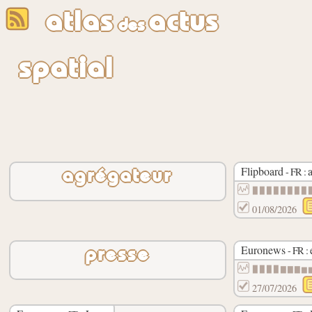
atlas
actus
des
spatial
Flipboard
- FR :
agrégateur
▉▉▉▉▉▉▉▉
01/08/2026
Euronews
- FR :
presse
▉▉▉▉▇▇▇▆
27/07/2026