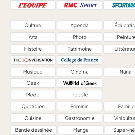
Culture
Agenda
Éducati
Arts
Photo
Peintur
Histoire
Patrimoine
Littératu
Musique
Cinéma
Nanar
Geek
Mode
People
Quotidien
Féminin
Famille
Cuisine
Gastronomie
Vinicultu
Bande dessinée
Manga
Super-hé