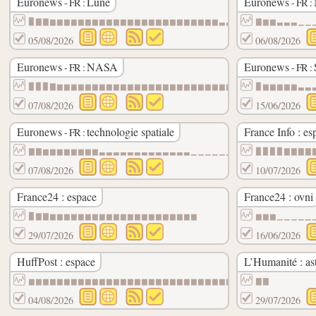
Euronews
Lune
Euronews
- FR :
- FR :
▉▇▇▆▆▆▆▆▆▆▆▆▆▆▆▆▆▆▆▆▆▆▆▆▆▆▆▃▃▃▃▃▃▃▃▃▃▃▃▃
▇▆▆▃▃▃▁▁
05/08/2026
06/08/2026
Euronews
NASA
Euronews
- FR :
- FR :
▉▉▉▇▆▆▆▆▆▆▆▆▆▆▆▆▆▆▆▆▆▆▆▆▆▆▆▆▆▆▆▆▆▆▆▆▆▆▆▃
▉▆▆▆▆▆▃▃
07/08/2026
15/06/2026
Euronews
technologie spatiale
France Info : es
- FR :
▇▇▆▆▆▆▆▆▆▆▃▃▃▃▃▃▃▃▃▃▃▃▃▁▁▁▁▁▁▁▁▁▁▁▁▁▁▁▁▁
▉▉▉▉▇▇▇▇
07/08/2026
10/07/2026
France24 : espace
France24 : ovni
▉▇▇▆▆▆▆▆▆▆▆▆▆▆▆▆▆▆▆▆▆▆▆▆
▆▆▆▁▁▁▁▁
29/07/2026
16/06/2026
HuffPost : espace
L’Humanité : as
▆▆▆▆▆▆▆▆▆▆▆▆▆▆▆▆▆▆▆▆▆▆▆▆▆▆▆▆▆▆
▇▇
04/08/2026
29/07/2026