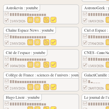
Astrokevin : youtube
AstronoGeek : 
▉▉▉▉▇▇▇▇▆▆▆▆▆▆▆
▉▉▉▉▉▉▇▇
21/03/2026
18/03/2026
Chaîne Espace News : youtube
Ciel et Espace :
▉▇▇▆▆▆▆▆▆▆▆▆▆▆▆
▉▉▉▇▇▇▇▇
23/03/2026
27/04/2026
Cité de l’espace : youtube
CNES
- Centre Nat
▉▉▉▆▆▆▆▆▆▆▆▆▆▆▆
▉▉▉▉▇▇▇▇
10/04/2026
13/03/2026
Collège de France : sciences de l’univers : youtube
GalactiCamille :
▉▉▇▆▆▆▆▆▆▆▆▆▆▆▆
▉▃▁▁▁
21/03/2026
28/07/2026
Hugo Lisoir : youtube
Le journal de l’
▉▉▉▉▉▉▉▇▇▇▇▇▇▆▆
▉▉▉▉▉▉▉▉