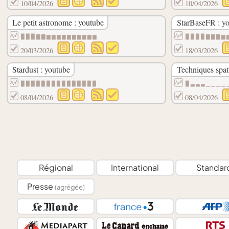
10/04/2026
10/04/2026
Le petit astronome : youtube
StarBaseFR : y
▉▉▉▇▇▆▆▆▆▆▆▆▆▆▆
▉▉▉▉▇▇▇▆
20/03/2026
18/03/2026
Stardust : youtube
Techniques spati
▉▉▉▉▉▉▉▉▉▉▉▉▉▉▉
▉▃▃▃▁▁▁▁
08/04/2026
08/04/2026
Régional
International
Standar
Presse
(agrégée)