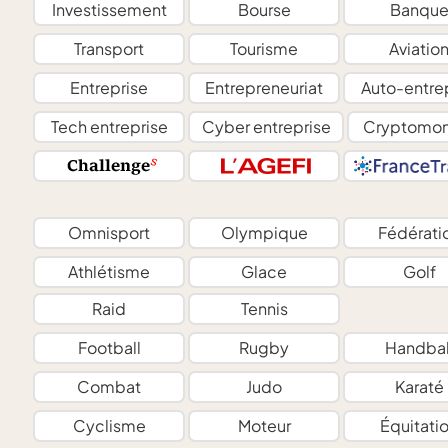
Investissement
Bourse
Banqu
Transport
Tourisme
Aviatio
Entreprise
Entrepreneuriat
Auto-entre
Tech entreprise
Cyber entreprise
Cryptomon
Omnisport
Olympique
Fédérati
Athlétisme
Glace
Golf
Raid
Tennis
Football
Rugby
Handbal
Combat
Judo
Karaté
Cyclisme
Moteur
Équitati