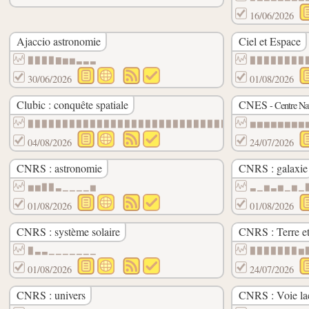
16/06/2026
Ajaccio astronomie
Ciel et Espace
▉▉▉▉▇▆▆▃▃▃
▉▉▉▉▉▉▉▉
30/06/2026
01/08/2026
Clubic : conquête spatiale
CNES
- Centre Nat
▉▉▉▉▉▉▉▉▉▉▉▉▉▉▉▉▉▉▉▉▉▉▉▉▉▉▉▉▉▉▉▉▉▉▉▉▉▉▇▇
▆▆▆▆▆▆▆▆
04/08/2026
24/07/2026
CNRS : astronomie
CNRS : galaxie
▆▆▉▉▃▁▁▁▁▆
▃▁▆▃▆▁▆▁
01/08/2026
01/08/2026
CNRS : système solaire
CNRS : Terre et
▉▃▃▁▁▁▁▁▁▁
▉▉▉▉▉▉▉▆
01/08/2026
24/07/2026
CNRS : univers
CNRS : Voie la