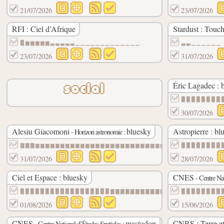
21/07/2026
23/07/2026
RFI : Ciel d’Afrique
Stardust : Tou
▉▆▆▆▆▆▃▃▃▃▃▁▁▁▁▁▁▁▁▁▁▁▁▁
▃▃▁▁▁▁▁▁
23/07/2026
31/07/2026
Éric Lagadec : 
social
▉▉▉▉▉▉▉▉
30/07/2026
Alesiu Giacomoni
bluesky
Astropierre : bl
- Horizon astronomie :
▇▇▇▆▆▆▆▆▆▆▆▆▆▆▆▆▆▆▆▆▆▆▆▆▆▆▆▆▆
▉▉▉▉▉▉▉▉
31/07/2026
28/07/2026
Ciel et Espace : bluesky
CNES
- Centre Nat
▉▉▉▉▉▉▉▉▉▉▉▉▉▉▉▉▉▉▇▇▇▇▇▇▇▇▇▇▇▇
▉▉▉▉▉▉▉▉
01/08/2026
15/06/2026
CNES
mastodon
CNRS : Terre et
- Centre National d’Études Spatiales :