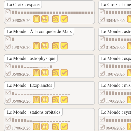
La Croix : espace
La Croix : Lune
▉▉▆▆▆▆▆▆▆▆▆▆▆▆▆▆▆▆▆▆▆▆▆▆▆▆▆▆▆▆▆▆▆▆▆▆▆▆▆▆
▉▉▇▇▇▇▇▇
03/08/2026
30/04/2026
Le Monde : À la conquête de Mars
Le Monde : ast
▉
▉▇▇▆▇▆▆▆
13/07/2026
01/08/2026
Le Monde : astrophysique
Le Monde : esp
▆▆▆▆▃▃▃▃▃▁▁▁▁▆
▉▉▉▇▇▇▇▆
06/08/2026
10/07/2026
Le Monde : Exoplanètes
Le Monde : miss
▇▃▁▁▁▁▁▁▁▁▁▁▁▁▁▁▁▁▁▁
▉▉▉▇▇▇▆▆
06/08/2026
17/06/2026
Le Monde : stations orbitales
Le Monde : syst
▉▇▆▆▆▃▃▁▁▁▁▁▁▁▁▁▁▁▁▁
▆▆▆▆▆▆▆▆
17/06/2026
06/08/2026