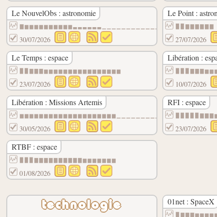
Le NouvelObs : astronomie
Le Point : astr
▇▆▆▆▆▆▆▆▆▆▆▃▃▃▃▃▃▁▁▁▁▁▁▁▁▁▁▁▁▁▁▁▁▁▁▁▁▁▁▁
▉▉▇▇▇▇▇▇
30/07/2026
27/07/2026
Le Temps : espace
Libération : esp
▉▉▇▇▇▆▆▆▆▆▆▆▆▆▆▆▆▆▆▆▆
▉▉▉▇▇▇▆▆
23/07/2026
10/07/2026
Libération : Missions Artemis
RFI : espace
▆▆▆▆▆▆▆▆▆▆▆▆▆▆▆▆▆▆▆▆▁▁▁▁▁▁▁▁▁▁▁▁
▉▉▉▉▉▇▇▇
30/05/2026
23/07/2026
RTBF : espace
▉▉▉▇▇▇▇▇▇▇▇▇▇▆▆▆▆▆▆▆
01/08/2026
01net : SpaceX
technologie
▉▇▇▇▆▆▆▆