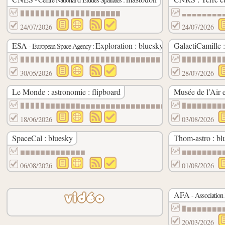
▉▉▉▉▉▉▉▉▉▉▉▉▉▉▇▇▇▇▇▇
▃▃▃▃▃▃▃▃
24/07/2026
24/07/2026
ESA
Exploration : bluesky
GalactiCamille 
- European Space Agency :
▉▉▉▉▉▉▉▉▉▉▉▉▉▉▉▉▉▉▉▉▉▉▇▇▇▇▇▇
▉▉▉▉▉▉▉▉
30/05/2026
28/07/2026
Le Monde : astronomie : flipboard
Musée de l’Air e
▉▉▉▉▉▇▇▇▇▇▇▇▆▆▆▆▆▆▆▆▆▆▆▆▆▆▆▆▆
▉▇▇▇▇▇▇▇
18/06/2026
03/08/2026
SpaceCal : bluesky
Thom-astro : bl
▆▆▆▆▆▆▆▆▆▆▆▆▆
▆▆▆▆▆▆▆▆
06/08/2026
01/08/2026
AFA
- Association
vidéo
▉▆▆▆▆▆▆▆
20/03/2026