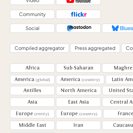
Video
Community
Social
Compiled aggregator
Press aggregated
Co
Africa
Sub-Saharan
Maghre
America
America
Latin Am
(global)
(country)
Antilles
North America
United St
Asia
East Asia
Central A
Europe
Europe
Franc
(entity)
(country)
Middle East
Iran
Caucasu