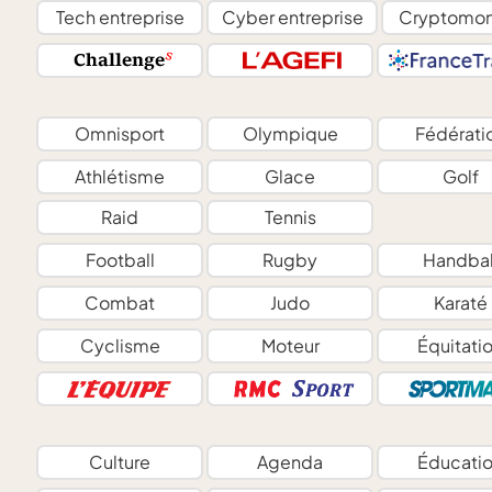
Tech entreprise
Cyber entreprise
Cryptomon
Omnisport
Olympique
Fédérati
Athlétisme
Glace
Golf
Raid
Tennis
Football
Rugby
Handbal
Combat
Judo
Karaté
Cyclisme
Moteur
Équitati
Culture
Agenda
Éducati