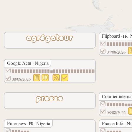
Flipboard
- FR :
agrégateur
▉▉▉▉▉▉▉▉
04/08/2026
Google Actu : Nigeria
▉▉▉▉▉▉▉▉▉▉▉▉▉▆▉▉▉▉▉▉▉▉▉▉▉▉▉▉▉▉▉▉▉▉▉▉▉▉▉▉
08/08/2026
Courrier interna
presse
▉▇▇▇▇▇▆▆
08/08/2026
Euronews
Nigeria
France Info : Ni
- FR :
▉▉▉▆▆▆▃▃▃▃▃▃▃▁▁▁▁▁▁▁▁▁▁▁▁▁▁▁▁▁▁▁▁▁▁▁▁▁▁▁
▆▆▆▆▆▃▃▃