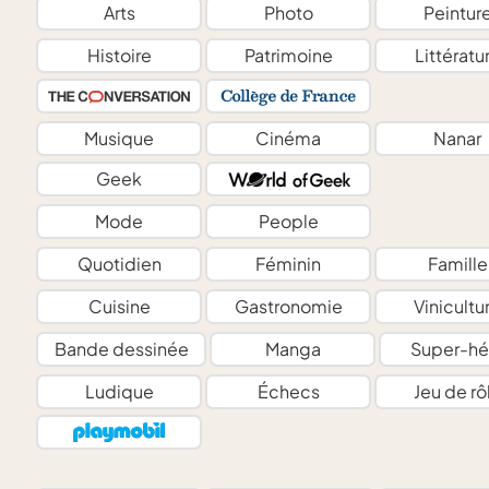
Arts
Photo
Peintur
Histoire
Patrimoine
Littératu
Musique
Cinéma
Nanar
Geek
Mode
People
Quotidien
Féminin
Famille
Cuisine
Gastronomie
Vinicultu
Bande dessinée
Manga
Super-hé
Ludique
Échecs
Jeu de rô