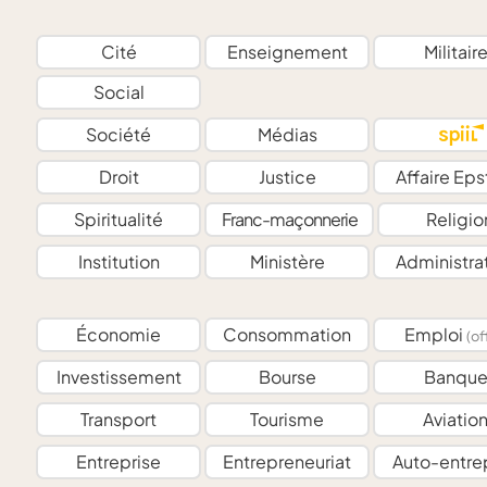
Cité
Enseignement
Militair
Social
Société
Médias
Droit
Justice
Affaire Eps
Spiritualité
Franc-maçonnerie
Religio
Institution
Ministère
Administra
Économie
Consommation
Emploi
(of
Investissement
Bourse
Banqu
Transport
Tourisme
Aviatio
Entreprise
Entrepreneuriat
Auto-entre