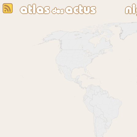
atlas
actus
n
des