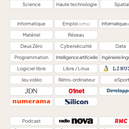
Science
Haute technologie
Spatia
Informatique
Emploi
Informatique
(offre)
(
Matériel
Réseau
Deux Zéro
Cybersécurité
Data
Programmation
Intelligence artificielle
Ingénierie ling
Logiciel libre
Libre / Linux
Jeu vidéo
Rétro-ordinateur
eSpor
Podcast