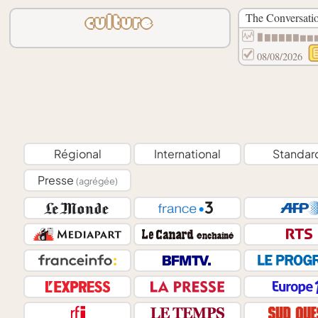
The Conversati
culture
▉▇▇▇▇▇▆▆
08/08/2026
Régional
International
Standar
Presse
(agrégée)